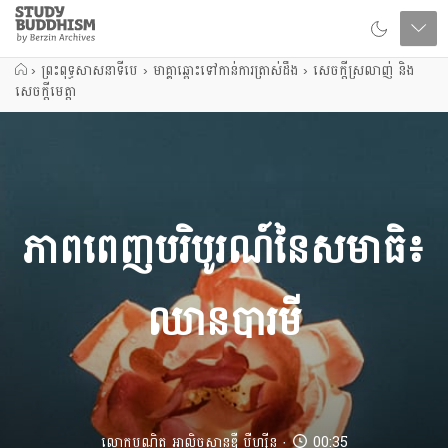
Close
Study
Buddhism
Home
›
ព្រះពុទ្ធសាសនាទីបេ
›
មាគ្គាឆ្ពោះទៅកាន់ការត្រាស់ដឹង
›
សេចក្តីស្រលាញ់ និង
សេចក្តីមេត្តា
ភាពពេញបរិបូរណ៍នៃសមាធិ៖
ឈានបារមី
លោកបណ្ឌិត អាលិចសានឌឺ បុឺហ្សុីន
00:35