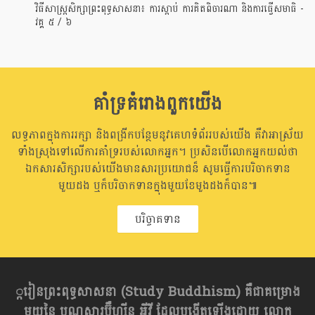
វិធីសាស្រ្តសិក្សាព្រះពុទ្ធសាសនា៖ ការស្តាប់ ការគិតពិចារណា និងការធ្វើសមាធិ -
វគ្គ ៥ / ៦
គាំទ្រគំរោងពួកយើង
លទ្ធភាពក្នុងការរក្សា និងពង្រីកបន្ថែមនូវគេហទំព័ររបស់យើង គឺវាអាស្រ័យ
ទាំងស្រុងទៅលើការគាំទ្ររបស់លោកអ្នក។ ប្រសិនបើលោកអ្នកយល់ថា
ឯកសារសិក្សារបស់យើងមានសារប្រយោជន៏ សូមធ្វើការបរិចាកទាន
មួយដង ឬក៏បរិចាកទានក្នុងមួយខែមួងដងក៏បាន៕
បរិច្ចាគទាន
្ករៀនព្រះពុទ្ធសាសនា​ (Study Buddhism) គឺជាគម្រោង
មួយនៃ បណ្ណសារប៊ឺហ្សុីន អុីវី ដែលបង្កើតឡើងដោយ លោក