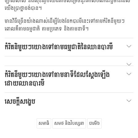
ច្បាស់លាស់ និងសុខស្ងប់យើងអាចសម្រេចនូវគោលបំណងវិជ្ជមានដែល
យើងប្រាថ្នាចង់បាន។
មានវិធីច្រើនយ៉ាងណាស់ដើម្បីបែងចែកបារមីនេះទៅតាមកំរិតនីមួយៗ
ពោលគឺតាមធម្មជាតិ តាមប្រភេទ និងតាមនាទី។
កំរិតនិមួយៗយោងទៅតាមធម្មជាតិនៃឈានបារមី
កំរិតនីមួយៗយោងទៅតាមនាទីដែលស្តែងឡើង
ដោយឈានបារមី
សេចក្តីសង្ខេប
សមាធិ
សមថ និងវិបស្សនា
បារមី៦