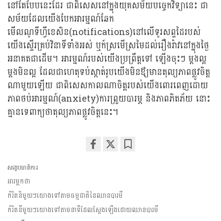
នៅតែបែបនេះដែរ ជាពិសេសនៅក្នុងយុគសម័យបច្ចេកវិទ្យានេះ ជា
សម័យដែលយើងបែកអារម្មណ៍ឆែក
មើលណូទីហ្វីខេសិន(notifications)នៅលើទូរសព្ទដៃរបស់
យើងស្ទើរគ្រប់វិនាទីទាំងអស់ ឬក៍ស្រមើស្រមៃដល់រឿងរ៉ាវនៅក្នុងថ្ងៃ
អនាគតជាដើម។ អារម្មណ៍របស់យើងប្រព្រឹត្តទៅ ឡើងចុះៗ ម្តងល្អ
ម្តងមិនល្អ ដែលជាហេតុទប់ស្កាត់រូបយើងមិនឳ្យមានតុល្យភាពផ្លូវចិត្ត
ណាមួយឡើយ ជាពិសេសកាលណាចិត្តរបស់យើងពោរពេញដោយ
ភាពថប់អារម្មណ៍(anxiety)ការព្រួយបារម្ភ និងភាពភិតភ័យ នោះ
គ្មានទេពាក្យថាតុល្យភាពផ្លូវចិត្តនេះ។
Share
Bookmark
on
សង្ខេបមាតិការ
facebook
អារម្ភកថា
កំរិតនិមួយៗយោងទៅតាមធម្មជាតិនៃឈានបារមី
កំរិតនីមួយៗយោងទៅតាមនាទីដែលស្តែងឡើងដោយឈានបារមី