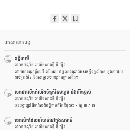
Share
Bookmark
on
facebook
ឯកសារពាក់ពន្ធ
ខន្តីបារមី
លោកបណ្ឌិត អាលិចសានឌឺ បុឺហ្សុីន
ដោយមាននូវខន្តីបារមី យើងអាចជម្នះបាននូវរាល់សេចក្តីទុក្ខលំបាក ក្នុងការជួយ
ដល់អ្នកដ៏ទៃ និងសម្រេចបាននូវការត្រាស់ដឹង។
ចេតនាលើកកំលាំងចិត្តកំរិតមធ្យម និងកំរិតខ្ពស់
លោកបណ្ឌិត អាលិចសានឌឺ បុឺហ្សុីន
បទបង្ហាញអំពីមាគ៌ាបដិបត្តិតាមកំរិតនីមួយៗ - វគ្គ ៣ / ៣
ចេតសិកដែលចាំបាច់នៅក្នុងសមាធិ
លោកបណ្ឌិត អាលិចសានឌឺ បុឺហ្សុីន