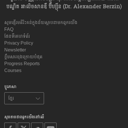
បណ្ឌិត អាលិចសានឌឺ ប៊ឺហ្សុីន (Dr. Alexander Berzin)
សូមផ្ញើរមតិរិះគន់ក្នុងន័យស្ថាបនាមកពួកយើង
FAQ
ផែនទីគេហទំព័រ
Privacy Policy
Newsletter
ខ្លឹមសារចុងក្រោយបំផុត
Progress Reports
Courses
ប្តូរភាសា
សូមតាមដានពួកយើងនៅលើ
on
on
on
on