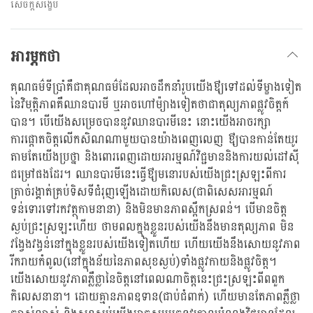
សេចក្តីសង្ខេប
អារម្ភកថា
គុណធម៌ទីប្រាំគឺជាគុណធម៌ដែលអាចដឹកនាំរូបយើងឳ្យទៅដល់ទីម្ខាងទៀត
នៃវិមុត្តិភាពគឺឈានបារមី ឬអាចហៅម៉្យាងទៀតថាជាតុល្យភាពផ្លូវចិត្តក៍
បាន។ បើយើងសម្រេចបាននូវឈានបារមីនេះ នោះយើងអាចរក្សា
ការផ្តោតចិត្តលើកសិណណាមួយបានយ៉ាងពេញលេញ ឳ្យបានកាន់តែយូរ
តាមតែយើងប្រថ្នា និងពោរពេញដោយអារម្មណ៍វិជ្ជមាននិងការយល់ដៅស៊ី
ជម្រៅផងដែរ។ ឈានបារមីនេះធ្វើឳ្យមនោរបស់យើងជ្រះស្រឡះពីការ
ត្រាច់រង្គាត់គ្រប់ទិសទីជំរុញឡើងដោយកិលេស(ជាពិសេសអារម្មណ៍
ទន់ទោរទៅរកវត្ថុកាមនានា) និងមិនមានភាពស្ពឹកស្រពន់។ បើមានចិត្ត
ស្ងប់ជ្រះស្រឡះហើយ ថាមពលក្នុងខ្លួនរបស់យើងនឹងមានតុល្យភាព មិន
វង្វែងវង្វន់នៅក្នុងខ្លួនរបស់យើងទៀតហើយ ហើយយើងនឹងសោយនូវភាព
រីករាយកំពូល(នៅក្នុងន័យនៃភាពសុខស្ងប់)ទាំងផ្លូវកាយនិងផ្លូវចិត្ត។
យើងសោយនូវភាពភ្លឺថ្លានៃចិត្តនៅពេលណាចិត្តនេះជ្រះស្រឡះពីពពួក
កិលេសនានា។ ដោយគ្មានភាពឧទាន(ជាប់ជំពាក់) ហើយមានតែភាពភ្លឺថ្លា