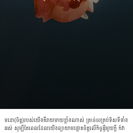
មនោ(ចិត្ត)របស់យើងគឺរាយមាយខ្លាំងណាស់ ត្រាច់ចរគ្រប់ទិសទីទាំង
អស់ សូម្បីតែពេលដែលយើងព្យាយាមផ្តោតចិត្តលើកិច្ចអ្វីមួយក្តី ក៍វា