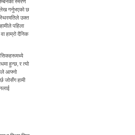
आलम्बनको स्मरण
ल्लेख गर्नुभएको छ
स्थिरमतिले उक्त
 हामीले पहिला
वा हाम्रो दैनिक
तसिकहरूमध्ये
मा हुन्छ, र त्यो
सले आफ्नो
छ जोसँग हामी
 मनलाई