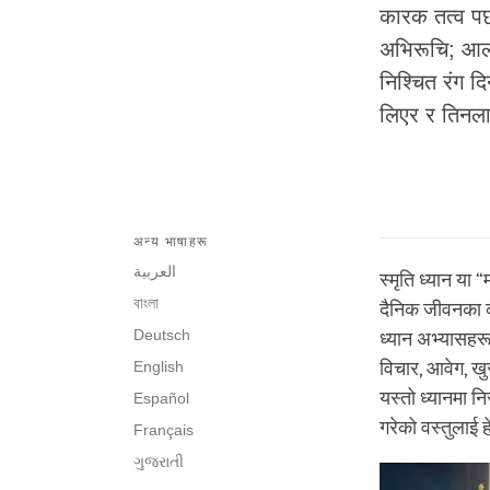
कारक तत्व पर
अभिरूचि; आलम
निश्चित रंग द
लिएर र तिनला
अन्य भाषाहरू
العربية
स्मृति ध्यान या
বাংলা
दैनिक जीवनका क
Deutsch
ध्यान अभ्यासहरू
English
विचार, आवेग, ख
यस्तो ध्यानमा नि
Español
गरेको वस्तुलाई 
Français
ગુજરાતી