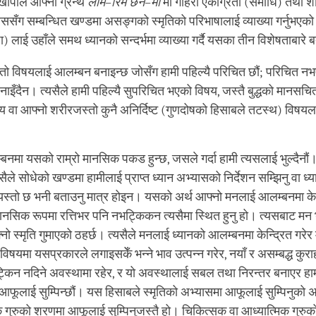
्खापाले आफ्नो ग्रन्थ
लाम
–
रिम छेन
–
मो
मा गहिरो एकाग्रता (समाधि) तथा शान
ँग सम्बन्धित खण्डमा असङ्गको स्मृतिको परिभाषालाई व्याख्या गर्नुभएको
पा) लाई उहाँले समथ ध्यानको सन्दर्भमा व्याख्या गर्दै यसका तीन विशेषताबारे
्तो विषयलाई आलम्बन बनाइन्छ जोसँग हामी पहिल्यै परिचित छौं; परिचित 
इँदैन। त्यसैले हामी पहिल्यै सुपरिचित भएको विषय, जस्तै बुद्धको मानसचित
 वा आफ्नो शरीरजस्तो कुनै अनिर्दिष्ट (गुणदोषको हिसाबले तटस्थ) विषय
नमा यसको राम्रो मानसिक पकड हुन्छ, जसले गर्दा हामी त्यसलाई भुल्दैनौं। 
ैले सोधेको खण्डमा हामीलाई प्राप्त ध्यान अभ्यासको निर्देशन सम्झिनु वा ध
त्यस्तो छ भनी बताउनु मात्र होइन। यसको अर्थ आफ्नो मनलाई आलम्बनमा केन्
ानसिक रूपमा रत्तिभर पनि नभट्किकन त्यसैमा स्थित हुनु हो। त्यसबाट मन 
नो स्मृति गुमाएको ठहर्छ। त्यसैले मनलाई ध्यानको आलम्बनमा केन्द्रित गरेर 
िषयमा यसप्रकारले लगाइसकेँ भन्ने भाव उत्पन्न गरेर, नयाँ र असम्बद्ध कुरा
किन नदिने अवस्थामा रहेर, र यो अवस्थालाई सबल तथा निरन्तर बनाएर हाम
आफूलाई सुम्पिन्छौं। यस हिसाबले स्मृतिको अभ्यासमा आफूलाई सुम्पिनुको अ
क गुरुको शरणमा आफूलाई सुम्पिनुजस्तै हो। चिकित्सक वा आध्यात्मिक गुरु