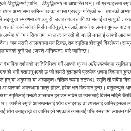
ुभएको
विशुद्धिमार्ग
(पालि –
विशुद्धिमग्ग
) मा आधारित छन्। ती ग्रन्थहरूमा स्म
ा ध्यान अभ्यासमा अभिन्न पक्षका रूपमा प्रस्तुत गरिएको छ। ध्यानको अभ्या
ेको संझनु वा स्मरणमा ल्याउनु हो; उदाहरणका लागि श्वासलाई वा मृत्युको तथ्
। यसको कार्य भनेको बिर्सन नदिनु हो, मनलाई आफ्नो आलम्बन गुमाउनबाट ब
क अर्थमा यो “मानसिक गम” या लस्साजस्तो हो जसले मनलाई आफ्नो आलम्बनम
िँदैन। जब यसरी आलम्बनमा मन टिक्छ, तब स्मृतिमा होसपूर्ण विश्लेषण (सम्प
लम्बनको कुनै पक्ष (जस्तै अनित्यता) बारे जानिन्छ।
न वैभाषिक दर्शनको प्रतिनिधित्व गर्ने आफ्नो ग्रन्थ
अभिधर्मकोष
मा स्मृतिल
एक हो भनी बताउनुभएको छ जो हाम्रो बुझाइको प्रत्येक क्षणमा विद्यमान हुन्
शल हुन् या अकुशल या अव्याकृत (नैतिक रूपमा तटस्थ), स्मृति ती सबैमा विद्
ान अभ्यासको अवस्थामा मात्र होइन, हरेक क्षण विद्यमान हुन्छ। वसुबन्धुले आफ्
ष्य
मा स्मृतिलाई मनको आलम्बन हराउन नदिने वा त्यसलाई बिर्सन नदिने चै
एको छ। त्यसैले स्मृति आलम्बनलाई ध्येय बनाइराख्न वा त्यसलाई जानिरहनका ल
ई ध्येय बनाइराख्ने वा जानिरहने भएकाले त्यसलाई पछि स्मरणमा ल्याउन पनि स