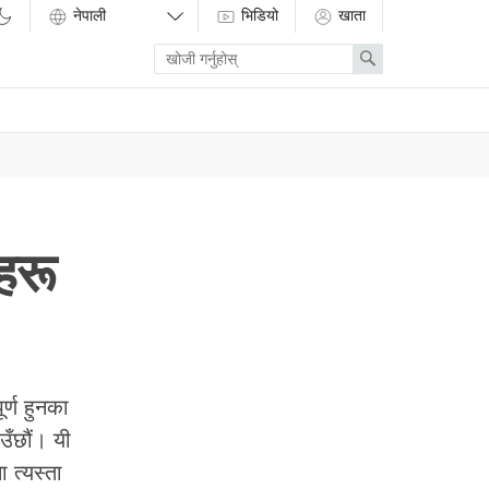
भिडियो
खाता
Enter
Search
search
term
हरू
र्ण हुनका
उँछौं। यी
 त्यस्ता