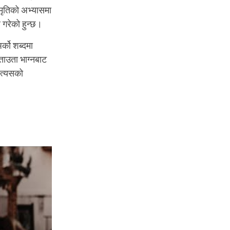
स्मृतिको अभ्यासमा
ल गरेको हुन्छ।
्को शब्दमा
यताउता भाग्नबाट
 त्यसको