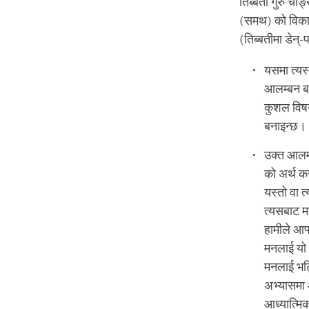
तिब्बती गुरु चोङ
(समथ) को विकासस
(तिब्बतीमा डेन्-
यसमा त्यस
आलम्बन बना
कुशल विषय
बनाइन्छ।
उक्त आलम्ब
को अर्थ कस
यस्तो वा 
त्यसबाट म
हामीले आफ्
मनलाई यो व
मनलाई भट्
अभ्यासमा 
आध्यात्मि