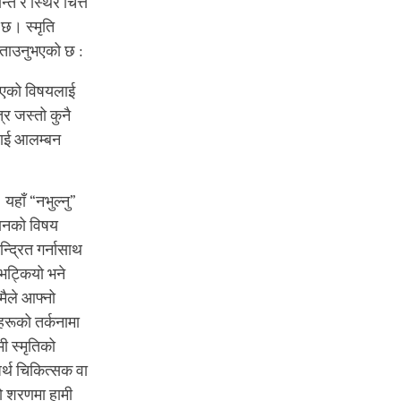
्त र स्थिर चित्त
 छ। स्मृति
 बताउनुभएको छ :
नभएको विषयलाई
्र जस्तो कुनै
लाई आलम्बन
यहाँ “नभुल्नु”
्यानको विषय
द्रित गर्नासाथ
भट्कियो भने
मैले आफ्नो
हरूको तर्कनामा
ी स्मृतिको
र्थ चिकित्सक वा
को शरणमा हामी