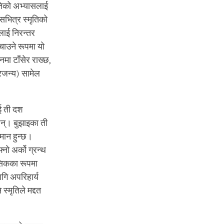
ृतिको अभ्यासलाई
सभित्र स्मृतिको
यलाई निरन्तर
चाउने रूपमा यो
ा टाँसेर राख्छ,
्रजन्य) सामेल
ाई ती दश
छन्। बुझाइका ती
यमान हुन्छ।
नो अर्को ग्रन्थ
तसिकका रूपमा
ागि अपरिहार्य
्मृतिले मद्दत