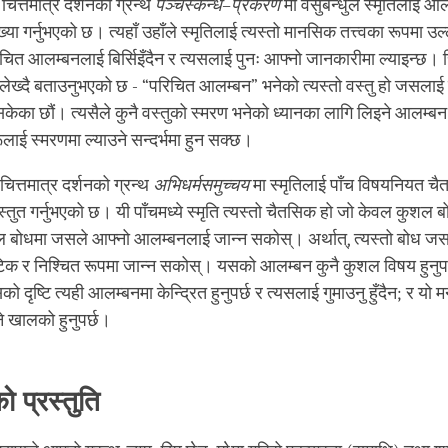
चित्तमात्र दर्शनको ग्रन्थ
पञ्चस्कन्ध
–
प्रकरण
मा वसुबन्धुले स्मृतिलाई 
्याख्या गर्नुभएको छ। त्यहाँ उहाँले स्मृतिलाई त्यस्तो मानसिक तत्त्वका रूपमा उ
ित आलम्बनलाई बिर्सिइँदैन र त्यसलाई पुनः आफ्नो जानकारीमा ल्याइन्छ। 
य लेख्दै बताउनुभएको छ - “परिचित आलम्बन” भनेको त्यस्तो वस्तु हो जसलाई
ेका छौं। त्यसैले कुनै वस्तुको स्मरण भनेको ध्यानका लागि लिइने आलम्बन 
लाई स्मरणमा ल्याउने सन्दर्भमा हुन सक्छ।
चित्तमात्र दर्शनको ग्रन्थ
अभिधर्मसमुच्चय
मा स्मृतिलाई पाँच विषयनियत चै
तुत गर्नुभएको छ। यी पाँचमध्ये स्मृति त्यस्तो चैतसिक हो जो केवल कुशल बोध
शल बोधमा जसले आफ्नो आलम्बनलाई जान्न सकोस्। अर्थात्, त्यस्तो बोध ज
 र निश्चित रूपमा जान्न सकोस्। यसको आलम्बन कुनै कुशल विषय हुनुपर्
ो दृष्टि त्यही आलम्बनमा केन्द्रित हुनुपर्छ र त्यसलाई गुमाउनु हुँदैन; र यो
ने खालको हुनुपर्छ।
ो प्रस्तुति