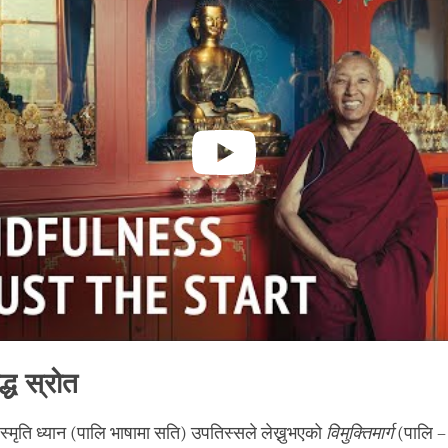
्ध स्रोत
 स्मृति ध्यान (पालि भाषामा सति) उपतिस्सले लेख्नुभएको
विमुक्तिमार्ग
(पालि 