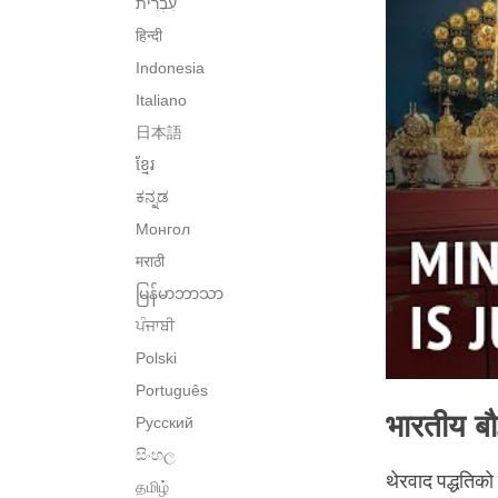
हिन्दी
Indonesia
Italiano
日本語
ខ្មែរ
ಕನ್ನಡ
Монгол
मराठी
မြန်မာဘာသာ
ਪੰਜਾਬੀ
Polski
Português
भारतीय बौद
Русский
සිංහල
थेरवाद पद्धतिको
தமிழ்