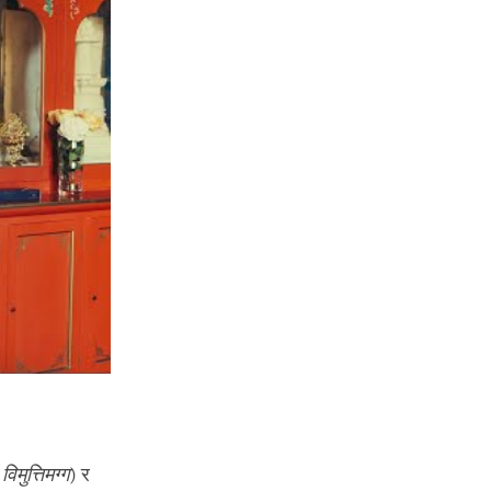
–
विमुत्तिमग्ग
) र