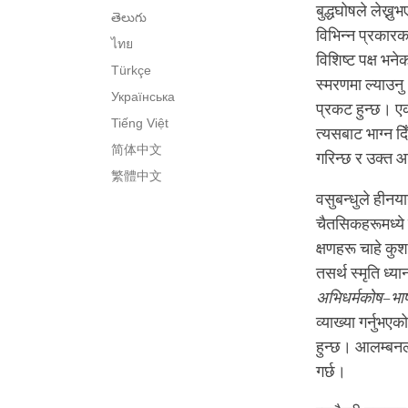
बुद्धघोषले लेख्न
తెలుగు
विभिन्न प्रकारक
ไทย
विशिष्ट पक्ष भन
Türkçe
स्मरणमा ल्याउनु
Українська
प्रकट हुन्छ। ए
Tiếng Việt
त्यसबाट भाग्न द
简体中文
गरिन्छ र उक्त आ
繁體中文
वसुबन्धुले हीनया
चैतसिकहरूमध्ये 
क्षणहरू चाहे कु
तसर्थ स्मृति ध्य
अभिधर्मकोष
–
भा
व्याख्या गर्नुभ
हुन्छ। आलम्बनला
गर्छ।