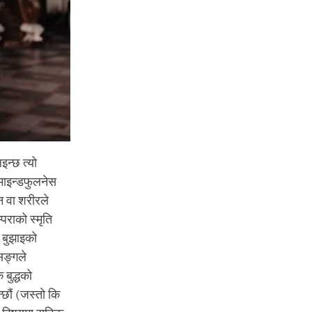
इन्छ त्यो
माइन्डफुलनेस
मन वा शरीरले
पराको स्मृति
ो बुझाइको
सङ्गले
 बुद्धको
्छौं (जस्तो कि