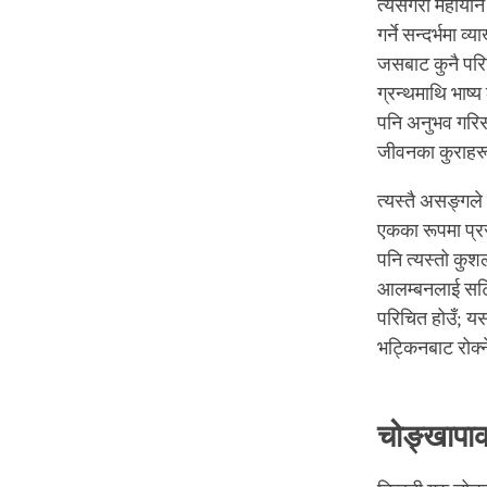
त्यसैगरी महायान 
गर्ने सन्दर्भमा व
जसबाट कुनै परिच
ग्रन्थमाथि भाष्
पनि अनुभव गरिसक
जीवनका कुराहरू
त्यस्तै असङ्गले 
एकका रूपमा प्रस्
पनि त्यस्तो कु
आलम्बनलाई सटिक
परिचित होउँ; यसक
भट्किनबाट रोक्
चोङ्खापाक