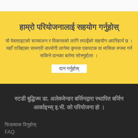
हाम्रो परियोजनालाई सहयोग गर्नुहोस्
यो वेबसाइटको सञ्चालन र विकासको लागि तपाईंको सहयोग अपरिहार्य छ ।
यहाँ राखिएका सामग्री उपयोगी लागेमा कृपया एकपटक वा मासिक रुपमा गर्न
सकिने दानका बारेमा सोच्नुहोला ।
दान गर्नुहोस्
स्टडी बुद्धिज्म डा. अलेक्जेन्डर बर्जिनद्वारा स्थापित बर्जिन
आर्काइभ्स् इ.भी. को परियोजना हो ।
फिडब्याक दिनुहोस्
FAQ