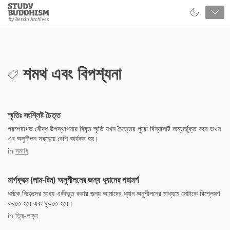
Close
Study
Buddhism
Home
শমথ এবং বিপশ্যনা
স্মৃতিঃ সংশ্লিষ্ট চৈত্ত
পরম্পরাগত বৌদ্ধ উপস্থাপনায় বিবৃত স্মৃতি যখন চৈত্তের পুরো বিন্যাসটি অন্তর্ভুক্ত করে তখন
এর অনুশীলন সবচেয়ে বেশি কার্যকর হয়।
in
সমাধি
মার্গক্রম (লাম-রিম) অনুশীলনের জন্য ধ্যানের পরামর্শ
ধর্মকে নিজেদের মধ্যে একীভূত করার জন্য আমাদের ধ্যান অনুশীলনের মাধ্যমে সেটাকে বিশ্লেষণ
করতে হবে এবং বুঝতে হবে।
in
ত্রি-লক্ষ্য