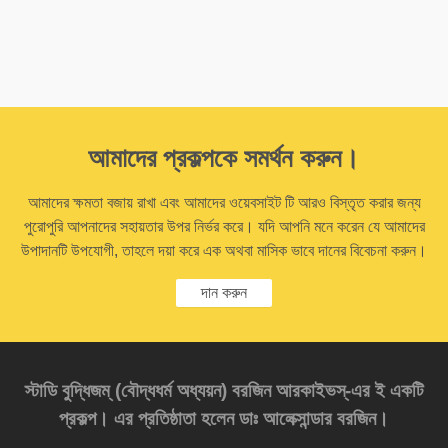
আমাদের প্রকল্পকে সমর্থন করুন।
আমাদের ক্ষমতা বজায় রাখা এবং আমাদের ওয়েবসাইট টি আরও বিস্তৃত করার জন্য
পুরোপুরি আপনাদের সহায়তার উপর নির্ভর করে। যদি আপনি মনে করেন যে আমাদের
উপাদানটি উপযোগী, তাহলে দয়া করে এক অথবা মাসিক ভাবে দানের বিবেচনা করুন।
দান করুন
স্টাডি বুদ্ধিজম্‌ (বৌদ্ধধর্ম অধ্যয়ন) বরজিন আরকাইভস্‌-এর ই একটি
প্রকল্প। এর প্রতিষ্ঠাতা হলেন ডাঃ আলেক্সান্ডার বরজিন।