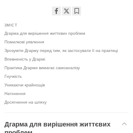
Share
Bookmark
ЗМІСТ
on
facebook
Дгарма для вирішення життєвих проблем
Помилкові уявлення
Зрозуміти Дгарму перед тим, як застосувати її на практиці
Впевненість у Дгармі
Практика Дгарми вимагає самоаналізу
Гнучкість
Уникаючи крайнощів
Натхнення
Досягнення на шляху
Дгарма для вирішення життєвих
проблем