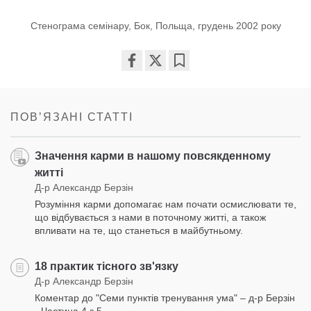
Стенограма семінару, Бок, Польща, грудень 2002 року
Share
Bookmark
on
facebook
ПОВʼЯЗАНІ СТАТТІ
Значення карми в нашому повсякденному
житті
Д-р Александр Берзін
Розуміння карми допомагає нам почати осмислювати те,
що відбувається з нами в поточному житті, а також
впливати на те, що станеться в майбутньому.
18 практик тісного зв'язку
Д-р Александр Берзін
Коментар до "Семи пунктів тренування ума" – д-р Берзін