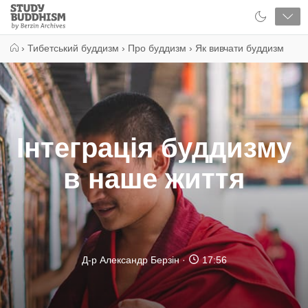
Close
Study
Buddhism
Home
›
Тибетський буддизм
›
Про буддизм
›
Як вивчати буддизм
Інтеграція буддизму
в наше життя
Д-р Александр Берзін
17:56