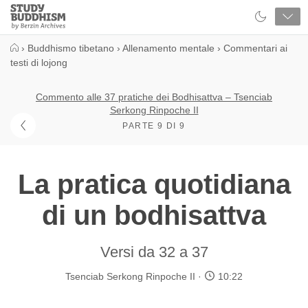
Close
Study
Buddhism
Home
›
Buddhismo tibetano
›
Allenamento mentale
›
Commentari ai
testi di lojong
Commento alle 37 pratiche dei Bodhisattva – Tsenciab
Serkong Rinpoche II
PARTE 9 DI 9
La pratica quotidiana
di un bodhisattva
Versi da 32 a 37
Tsenciab Serkong Rinpoche II
10:22