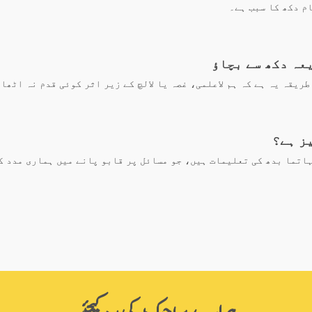
م دکھ کا سبب ہے۔
عہ دکھ سے بچاؤ
طریقہ یہ ہے کہ ہم لاعلمی، غصہ یا لالچ کے زیر اثر کوئی قدم نہ اٹھا
ز ہے؟
اتما بدھ کی تعلیمات ہیں، جو مسائل پر قابو پانے میں ہماری مدد ک
ہمارے پراجیکٹ کی مدد کیجئیے