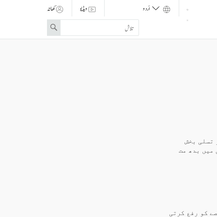
ویڈیو
کھاتہ
Enter
Search
search
term
 تسلی بخش
 میں بدھ مت
صے کو رفع کرتی