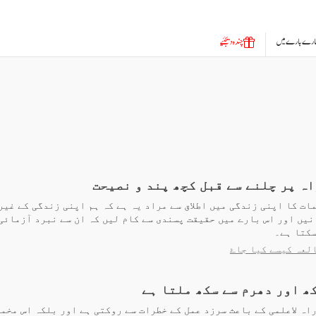
ارے بارے میں
چندہ دیجئیے
اہ پر چلنے سے قبل کچھ پند و نصیحت
ات کا اپنی زندگی میں اطلاق سے مراد یہ ہے کہ ہم اپنی زندگی کے غیر
نیں اور اس بارے میں حقیقت پسندی سے کام لیں کہ ان سے نبرد آزمائی
سکتا ہے۔
لعہ کیسے کیا جاۓ
ھ اور دھرم سے سکھ ملتا ہے
اہ لاعلمی کے باعث سرزد عمل کے خطرات سے روکتی ہے اور بلکہ اس مخم