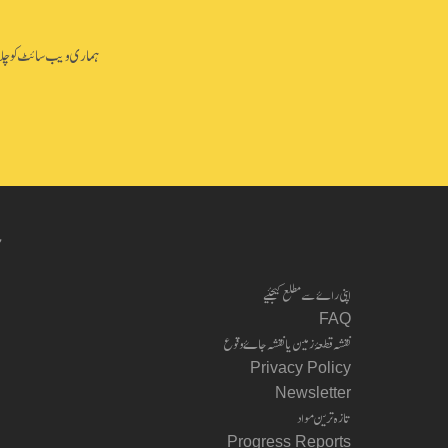
ہماری ویب سائٹ کو چلانے 
ب
اپنی راۓ سے مطلع کیجئیے
FAQ
نقشہ قطعۂ زمین یا نقشہ جاۓ وقوع
Privacy Policy
Newsletter
تازہ ترین مواد
Progress Reports