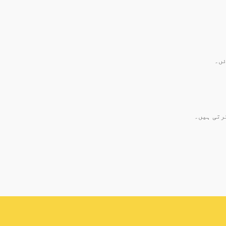
ئں۔
رتی ہیں۔