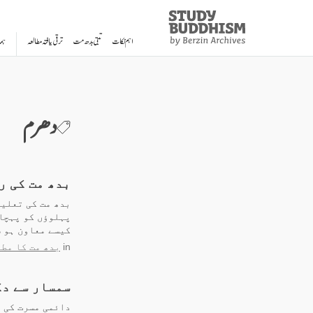
Study
Clos
Buddhism
اہم نکات
تبتی بدھ مت
ترقی یافتہ مطالعہ
ہم
Home
دھرم
بدھ مت کی ر
بدھ مت کی تعلیم
پہلوؤں کو پہچا
کیسے معاون ہو 
in
بدھ مت کا مطا
سمسار سے دک
دائمی مسرت کی ر