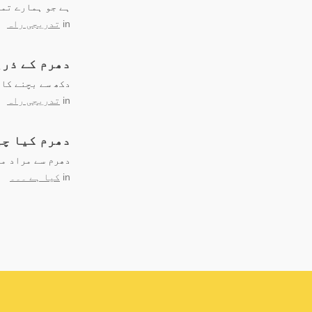
ہے جو ہمارے تما
in
تدریجی راہ
دھرم کے ذری
دکھ سے بچنے کا 
in
تدریجی راہ
دھرم کیا چی
دھرم سے مراد مہ
in
کیا ہے ۔۔۔