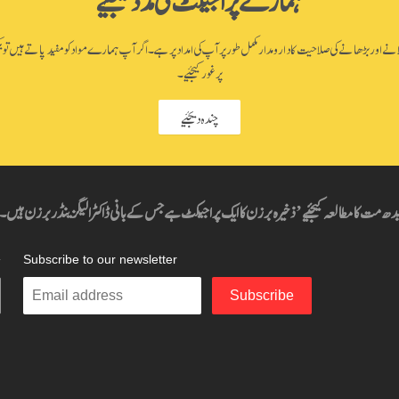
اور بڑھانے کی صلاحیت کا دارومدار مکمل طور پر آپ کی امداد پر ہے۔ اگر آپ ہمارے مواد کو مفید پاتے ہیں تو یک
پر غور کیجئیے۔
چندہ دیجئیے
دھ مت کا مطالعہ کیجئیے’ ذخیرہ برزن کا ایک پراجیکٹ ہے جس کے بانی ڈاکٹر الیگزینڈر برزن ہیں۔
ہ
Subscribe to our newsletter
Enter
Subscribe
your
email