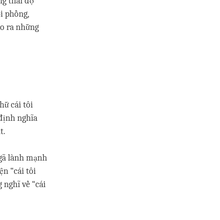
ng thái độ
i phồng,
ạo ra những
ữ cái tôi
 định nghĩa
t.
ngã lành mạnh
n “cái tôi
 nghĩ về “cái