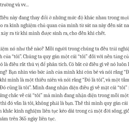
trường và vv...
điều này đang thay đổi ở những mức độ khác nhau trong mọi l
o ra kinh nghiệm chủ quan của mình từ sát na này đến sát na
 xảy ra từ khi mình được sinh ra, cho đến khi chết.
iệm nó như thế nào? Mỗi người trong chúng ta đều trải ngh
 của “tôi”. Chúng ta quy gán một cái “tôi” đối với nền tảng củ
đó là điều rất thú vị để phân tích. Có bất cứ điều gì về nó luôn
g? Bạn nhìn vào bức ảnh của mình khi còn bé và nói rằng “Đó 
hi mình là một thiếu niên và nói rằng “Đó là tôi”, và một tấ
 “Đó cũng là tôi”. Mình đang nhận diện điều gì về mặt cái “tôi
 vững chắc về cái “tôi” mà mình đang nhận diện trong mỗi một
hì đó vẫn là tôi, không phải là bạn. Thế thì mình quy gán cái 
khắc kinh nghiệm liên tục kéo dài trong cả một đời sống, g
ăm trên 365 ngày liên tục.