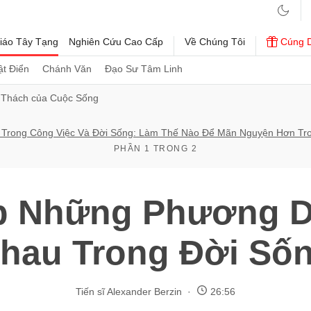
iáo Tây Tạng
Nghiên Cứu Cao Cấp
Về Chúng Tôi
Cúng 
t Điển
Chánh Văn
Đạo Sư Tâm Linh
 Thách của Cuộc Sống
Trong Công Việc Và Đời Sống: Làm Thế Nào Để Mãn Nguyện Hơn Tr
PHẦN 1 TRONG 2
p Những Phương D
hau Trong Đời Số
Tiến sĩ Alexander Berzin
26:56