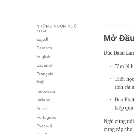
NHỮNG NGÔN NGỮ
KHÁC
Mở Đầ
العربية
Deutsch
Đức Dalai Lam
English
Español
Tâm lý h
Français
Triết họ
हिन्दी
tích rất 
Indonesia
Đạo Phật
Italiano
kiếp quá 
Polski
Português
Ngài cũng nói
Русский
cung cấp cho t