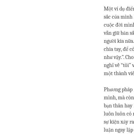
Một ví dụ điể
sắc của mình 
cuộc đời mình
vẫn giữ bản s
người kia nữa
chia tay, để c
như vậy.”. Ch
nghĩ về “tôi” 
một thành viê
Phương pháp m
mình, mà còn
bạn thân hay n
luôn luôn có 
sự kiện xảy ra
luận ngay lập