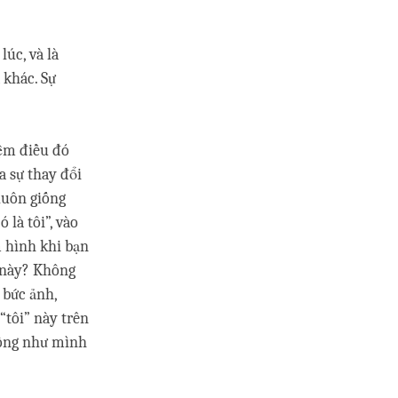
úc, và là
 khác. Sự
iệm điều đó
a sự thay đổi
 luôn giống
là tôi”, vào
m hình khi bạn
” này? Không
 bức ảnh,
“tôi” này trên
iống như mình