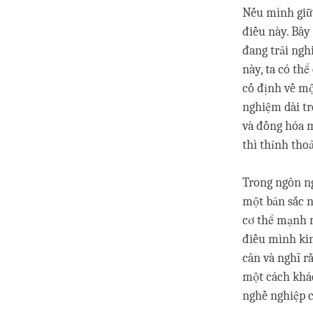
Nếu mình giữ 
điều này. Bây 
đang trải nghi
này, ta có th
cố định về mộ
nghiệm dài tr
và đồng hóa 
thì thỉnh tho
Trong ngôn ng
một bản sắc n
cơ thể mạnh m
điều mình kin
cân và nghĩ r
một cách khác
nghề nghiệp c