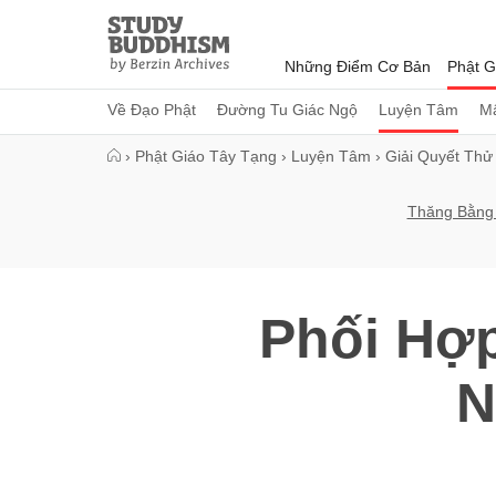
Close
Study
Buddhism
Những Điểm Cơ Bản
Phật G
Home
Về Đạo Phật
Đường Tu Giác Ngộ
Luyện Tâm
Mậ
›
Phật Giáo Tây Tạng
›
Luyện Tâm
›
Giải Quyết Thử
Thăng Bằng 
Phối Hợ
N