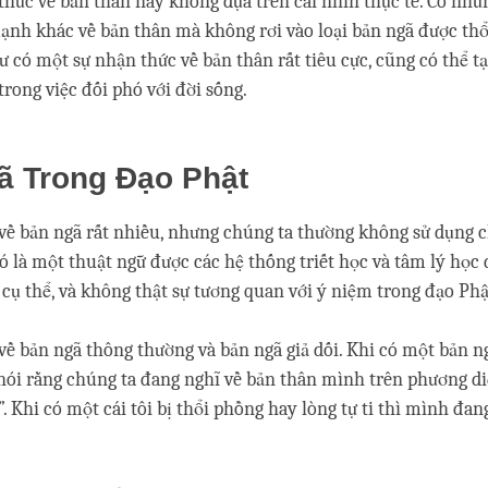
ý thức về bản thân này không dựa trên cái nhìn thực tế. Có nhữ
nh khác về bản thân mà không rơi vào loại bản ngã được thổ
 có một sự nhận thức về bản thân rất tiêu cực, cũng có thể t
trong việc đối phó với đời sống.
ã Trong Đạo Phật
về bản ngã rất nhiều, nhưng chúng ta thường không sử dụng ch
 nó là một thuật ngữ được các hệ thống triết học và tâm lý học
cụ thể, và không thật sự tương quan với ý niệm trong đạo Phậ
về bản ngã thông thường và bản ngã giả dối. Khi có một bản 
 nói rằng chúng ta đang nghĩ về bản thân mình trên phương diệ
 Khi có một cái tôi bị thổi phồng hay lòng tự ti thì mình đang