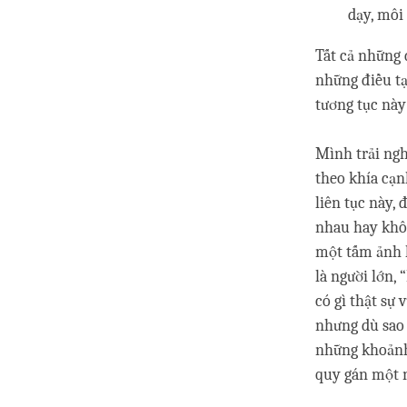
dạy, môi 
Tất cả những 
những điều tạ
tương tục này
Mình trải ngh
theo khía cạnh
liên tục này, 
nhau hay khôn
một tấm ảnh k
là người lớn,
có gì thật sự
nhưng dù sao t
những khoảnh 
quy gán một n