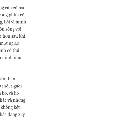
ng căn cứ bản
trong phim của
g, bởi vì mình
òn sống với
m hơn sau khi
à một người
ình có thể
hân mình như
bản thân
ó một người
a họ, và họ
khác và những
ẽ không kết
khác đang xảy