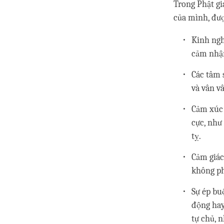
Trong Phật gi
của mình, đượ
Kinh ngh
cảm nhận
Các tâm 
và vân v
Cảm xúc 
cực, như
tỵ.
Cảm giác
không ph
Sự ép bu
động hay
tự chủ, 