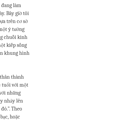
i đang làm
y. Bây giờ tôi
Dựa trên cơ sở
 một ý tưởng
ng chuỗi kinh
ột kiếp sống
òn khung hình
 thân thành
ẻ tuổi với một
 với những
ay nhảy lên
đó.”. Theo
 bạc, hoặc