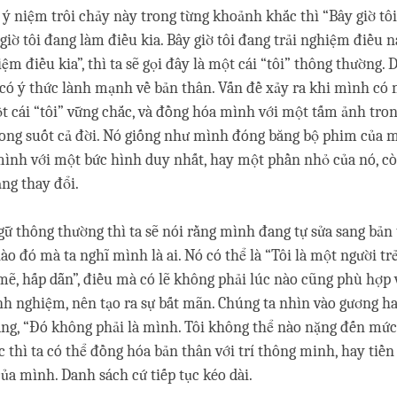
ý niệm trôi chảy này trong từng khoảnh khắc thì “Bây giờ tô
giờ tôi đang làm điều kia. Bây giờ tôi đang trải nghiệm điều nà
ệm điều kia”, thì ta sẽ gọi đây là một cái “tôi” thông thường. 
ể có ý thức lành mạnh về bản thân. Vấn đề xảy ra khi mình có
t cái “tôi” vững chắc, và đồng hóa mình với một tấm ảnh tro
ong suốt cả đời. Nó giống như mình đóng băng bộ phim của m
mình với một bức hình duy nhất, hay một phần nhỏ của nó, c
ảng thay đổi.
ữ thông thường thì ta sẽ nói rằng mình đang tự sửa sang bản
ào đó mà ta nghĩ mình là ai. Nó có thể là “Tôi là một người tr
ẽ, hấp dẫn”, điều mà có lẽ không phải lúc nào cũng phù hợp
h nghiệm, nên tạo ra sự bất mãn. Chúng ta nhìn vào gương h
ằng, “Đó không phải là mình. Tôi không thể nào nặng đến mức 
 thì ta có thể đồng hóa bản thân với trí thông minh, hay tiền
ủa mình. Danh sách cứ tiếp tục kéo dài.