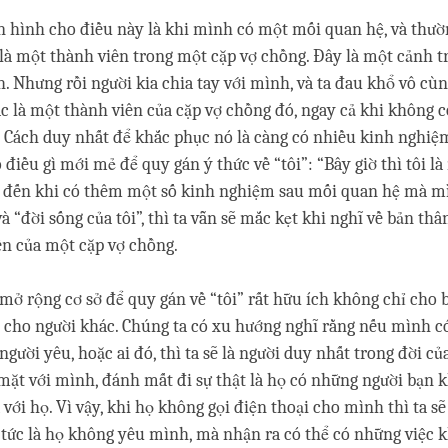
n hình cho điều này là khi mình có một mối quan hệ, và thườ
là một thành viên trong một cặp vợ chồng. Đây là một cảnh 
. Nhưng rồi người kia chia tay với mình, và ta đau khổ vô cùn
ắc là một thành viên của cặp vợ chồng đó, ngay cả khi không c
. Cách duy nhất để khắc phục nó là càng có nhiều kinh nghiệ
ó điều gì mới mẻ để quy gán ý thức về “tôi”: “Bây giờ thì tôi l
o đến khi có thêm một số kinh nghiệm sau mối quan hệ mà m
và “đời sống của tôi”, thì ta vẫn sẽ mắc kẹt khi nghĩ về bản t
n của một cặp vợ chồng.
ở rộng cơ sở để quy gán về “tôi” rất hữu ích không chỉ cho 
 cho người khác. Chúng ta có xu hướng nghĩ rằng nếu mình c
gười yêu, hoặc ai đó, thì ta sẽ là người duy nhất trong đời củ
mặt với mình, đánh mất đi sự thật là họ có những người bạn 
 với họ. Vì vậy, khi họ không gọi điện thoại cho mình thì ta s
 tức là họ không yêu mình, mà nhận ra có thể có những việc 