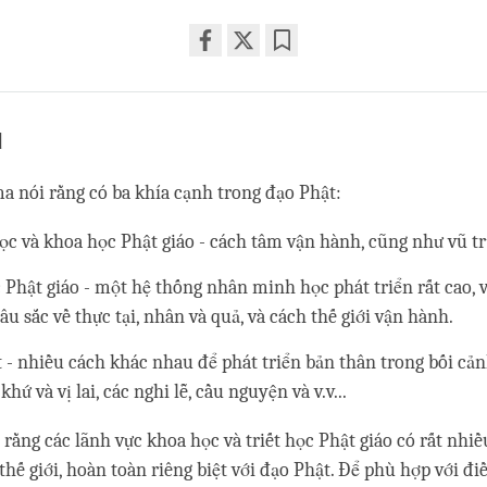
Share
Bookmark
on
facebook
u
a nói rằng có ba khía cạnh trong đạo Phật:
ọc và khoa học Phật giáo - cách tâm vận hành, cũng như vũ tr
c Phật giáo - một hệ thống nhân minh học phát triển rất cao, 
sâu sắc về thực tại, nhân và quả, và cách thế giới vận hành.
 - nhiều cách khác nhau để phát triển bản thân trong bối cả
khứ và vị lai, các nghi lễ, cầu nguyện và v.v...
 rằng các lãnh vực khoa học và triết học Phật giáo có rất nhiề
hế giới, hoàn toàn riêng biệt với đạo Phật. Để phù hợp với điề