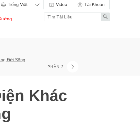
Video
Tài Khoản
Enter
Search
Dường
search
term
ong Đời Sống
PHẦN 2
iện Khác
ng