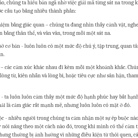
áo, chúng ta hiểu bản ngã nhờ việc giải mã từng sát na trong
c cấu tạo bằng nhiều thành phần:
iệm bằng giác quan – chúng ta đang nhìn thấy cảnh vật, ngh
 bằng thân thể, và vân vân, trong mỗi một sát na.
sở cơ bản - luôn luôn có một mức độ chú ý, tập trung, quan t
ân.
– các cảm xúc khác nhau đi kèm mỗi một khoảnh khắc. Chún
 lòng từ, kiên nhẫn và lòng bi, hoặc tiêu cực như sân hận, tha
 - ta luôn luôn cảm thấy một mức độ hạnh phúc hay bất hạnh
ải là cảm giác rất mạnh mẽ, nhưng luôn luôn có mặt ở đó.
ộc - nhiều người trong chúng ta cảm nhận một sự ép buộc nà
 nói năng theo một cách nào đó, trong khi mình có thể cảm t
nhưng thường bị ảnh hưởng vì những điều kiện từ thói quen, c