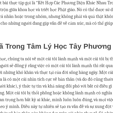
t bài thực tập gọi là “Kết Hợp Các Phương Diện Khác Nhau Tr
 trộn giữa khoa học và triết học Phật giáo. Nó có thể được sử 
, cá nhân hoặc trong nhóm, nhưng không phải và quả thật khô
 cho những người đang gặp vấn đề về cảm xúc, mà có thể giúp
ã Trong Tâm Lý Học Tây Phương
học, chúng ta nói về một cái tôi lành mạnh và một cái tôi bị t
người sẽ đồng ý rằng việc có một cái tôi lành mạnh thì rất qua
ới những khó khăn và thực tại của đời sống hàng ngày. Một cái
 là có một cái nhìn tích cực về bản thân (và do đó cũng thườ
ười khác), ý thức tự tin và khả năng đối phó với bất cứ điều gì
ng. Một cái tôi bị thổi phồng hoặc không lành mạnh có nghĩa 
n trọng hơn bất kỳ ai khác, mình luôn luôn đúng, và mọi việ
heo ý mình. Điều này tự nhiên sẽ tạo ra vấn đề và sự xung đột 