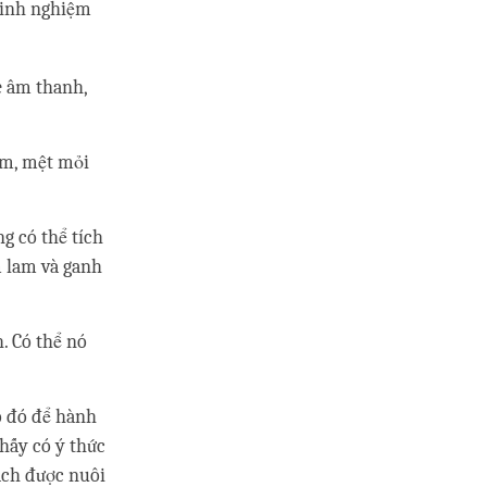
 kinh nghiệm
e âm thanh,
âm, mệt mỏi
g có thể tích
m lam và ganh
. Có thể nó
o đó để hành
hấy có ý thức
ách được nuôi