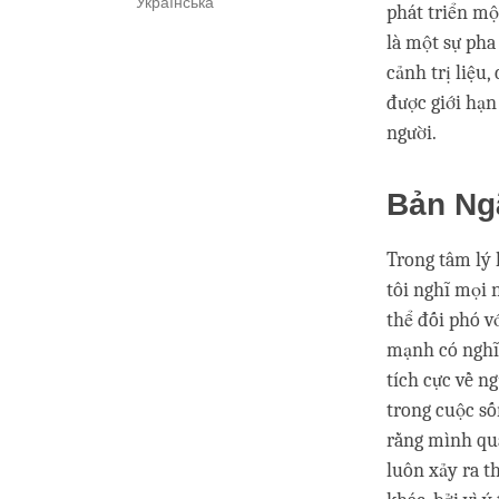
Українська
phát triển mộ
là một sự pha
cảnh trị liệu
được giới hạn
người.
Bản Ng
Trong tâm lý 
tôi nghĩ mọi 
thể đối phó v
mạnh có nghĩa
tích cực về ng
trong cuộc số
rằng mình qua
luôn xảy ra t