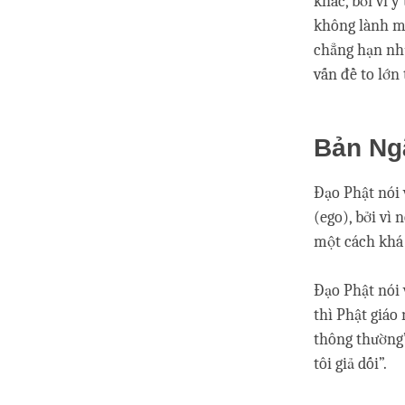
khác, bởi vì 
không lành mạ
chẳng hạn như
vấn đề to lớn 
Bản Ng
Đạo Phật nói 
(ego), bởi vì
một cách khá 
Đạo Phật nói 
thì Phật giáo
thông thường”.
tôi giả dối”.