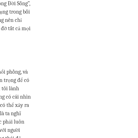
ong Đời Sống”,
dụng trong bối
ng nên chỉ
 đỡ tất cả mọi
hổi phồng, và
n trọng để có
 tôi lành
ng có cái nhìn
 có thể xảy ra
là ta nghĩ
c phải luôn
với người