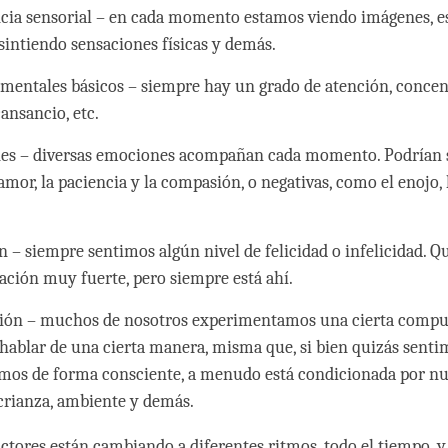
cia sensorial – en cada momento estamos viendo imágenes, 
 sintiendo sensaciones físicas y demás.
 mentales básicos – siempre hay un grado de atención, concen
cansancio, etc.
s – diversas emociones acompañan cada momento. Podrían se
mor, la paciencia y la compasión, o negativas, como el enojo, l
n – siempre sentimos algún nivel de felicidad o infelicidad. Q
ación muy fuerte, pero siempre está ahí.
ón – muchos de nosotros experimentamos una cierta compu
 hablar de una cierta manera, misma que, si bien quizás sent
mos de forma consciente, a menudo está condicionada por nu
 crianza, ambiente y demás.
actores están cambiando a diferentes ritmos, todo el tiempo, y