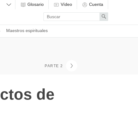
Glosario
Vídeo
Cuenta
Enter
Search
search
term
s
Maestros espirituales
PARTE 2
ectos de