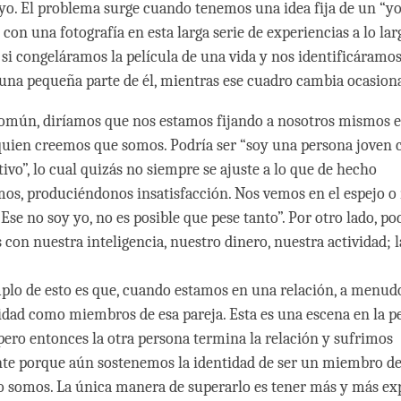
 yo. El problema surge cuando tenemos una idea fija de un “yo
con una fotografía en esta larga serie de experiencias a lo la
 si congeláramos la película de una vida y nos identificáramos
una pequeña parte de él, mientras ese cuadro cambia ocasio
omún, diríamos que nos estamos fijando a nosotros mismos e
quien creemos que somos. Podría ser “soy una persona joven
tivo”, lo cual quizás no siempre se ajuste a lo que de hecho
s, produciéndonos insatisfacción. Nos vemos en el espejo o
Ese no soy yo, no es posible que pese tanto”. Por otro lado, p
 con nuestra inteligencia, nuestro dinero, nuestra actividad; la
lo de esto es que, cuando estamos en una relación, a menu
idad como miembros de esa pareja. Esta es una escena en la pe
 pero entonces la otra persona termina la relación y sufrimos
 porque aún sostenemos la identidad de ser un miembro de 
lo somos. La única manera de superarlo es tener más y más ex