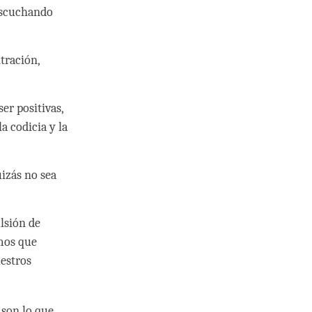
escuchando
tración,
r positivas,
a codicia y la
uizás no sea
lsión de
imos que
estros
 son lo que