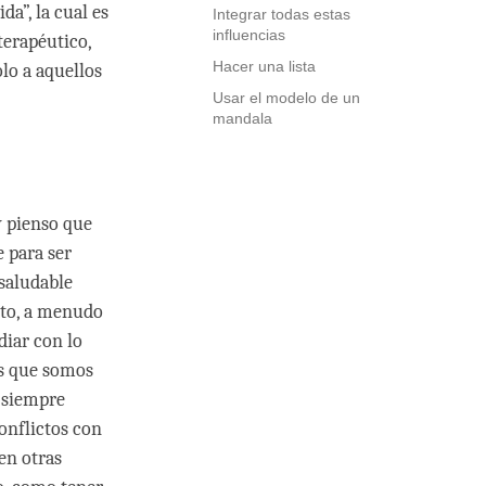
da”, la cual es
Integrar todas estas
influencias
terapéutico,
Hacer una lista
olo a aquellos
Usar el modelo de un
mandala
y pienso que
 para ser
 saludable
nto, a menudo
diar con lo
os que somos
 siempre
onflictos con
en otras