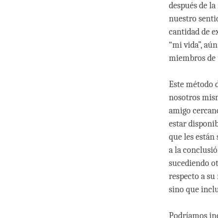
después de la
nuestro senti
cantidad de e
“mi vida”, aú
miembros de 
Este método d
nosotros mism
amigo cercano
estar disponi
que les están
a la conclusi
sucediendo ot
respecto a su 
sino que incl
Podríamos inc