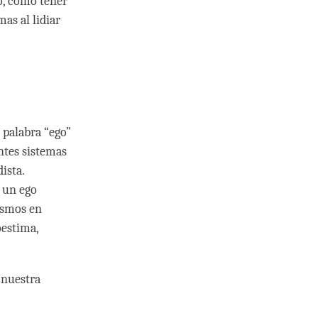
do, como tener
as al lidiar
 palabra “ego”
ntes sistemas
ista.
 un ego
ismos en
oestima,
 nuestra