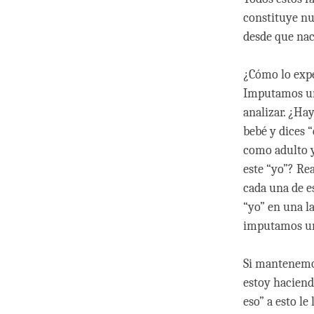
constituye n
desde que na
¿Cómo lo expe
Imputamos un 
analizar. ¿Ha
bebé y dices “
como adulto y
este “yo”? Re
cada una de e
“yo” en una l
imputamos un
Si mantenemos
estoy haciend
eso” a esto l