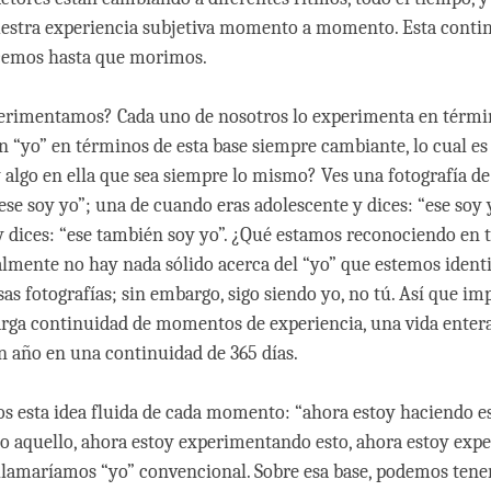
uestra experiencia subjetiva momento a momento. Esta conti
cemos hasta que morimos.
rimentamos? Cada uno de nosotros lo experimenta en términ
“yo” en términos de esta base siempre cambiante, lo cual es
y algo en ella que sea siempre lo mismo? Ves una fotografía d
ese soy yo”; una de cuando eras adolescente y dices: “ese soy 
 dices: “ese también soy yo”. ¿Qué estamos reconociendo en 
almente no hay nada sólido acerca del “yo” que estemos ident
sas fotografías; sin embargo, sigo siendo yo, no tú. Así que i
arga continuidad de momentos de experiencia, una vida entera
 año en una continuidad de 365 días.
 esta idea fluida de cada momento: “ahora estoy haciendo es
o aquello, ahora estoy experimentando esto, ahora estoy ex
e llamaríamos “yo” convencional. Sobre esa base, podemos tene