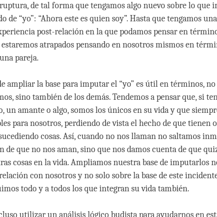
 ruptura, de tal forma que tengamos algo nuevo sobre lo que 
do de “yo”: “Ahora este es quien soy”. Hasta que tengamos una
xperiencia post-relación en la que podamos pensar en término
n estaremos atrapados pensando en nosotros mismos en térmi
una pareja.
e ampliar la base para imputar el “yo” es útil en términos, no
os, sino también de los demás. Tendemos a pensar que, si t
, un amante o algo, somos los únicos en su vida y que siempr
bles para nosotros, perdiendo de vista el hecho de que tienen 
 sucediendo cosas. Así, cuando no nos llaman no saltamos in
ón de que no nos aman, sino que nos damos cuenta de que quiz
ras cosas en la vida. Ampliamos nuestra base de imputarlos n
relación con nosotros y no solo sobre la base de este incident
uimos todo y a todos los que integran su vida también.
luso utilizar un análisis lógico budista para ayudarnos en est