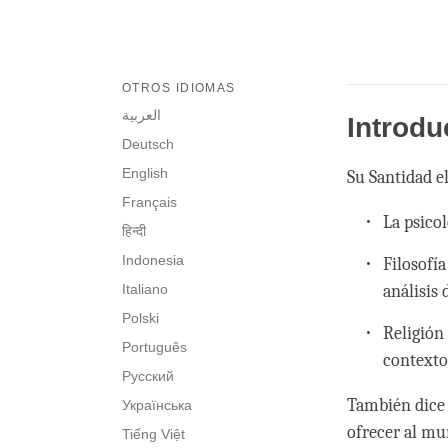
OTROS IDIOMAS
العربية
Introdu
Deutsch
English
Su Santidad e
Français
La psico
हिन्दी
Indonesia
Filosofí
Italiano
análisis 
Polski
Religión
Português
contexto 
Русский
También dice 
Українська
ofrecer al mu
Tiếng Việt