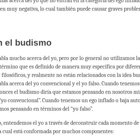
anas acerca del yo que no entran en la categoría del ego infla
n muy negativa, lo cual también puede causar graves problem
n el budismo
bla mucho acerca del yo, pero por lo general no utilizamos la
término que es definido de manera muy específica por difere
 filosóficos, y realmente no están relacionados con la idea bud
bla acerca del yo convencional y el yo falso. Cuando tenemos
tonces el budismo diría que estamos pensando en nosotros m
“yo convencional”. Cuando tenemos un ego inflado o baja aut
mos pensando en términos del “yo falso”.
, entendemos el yo a través de deconstruir cada momento de
la cual está conformada por muchos componentes: