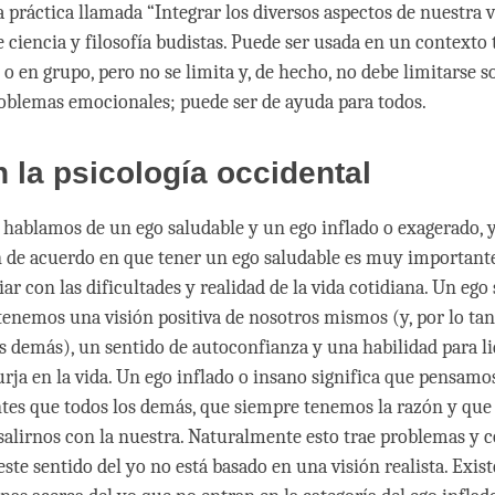
 práctica llamada “Integrar los diversos aspectos de nuestra vi
 ciencia y filosofía budistas. Puede ser usada en un contexto 
 o en grupo, pero no se limita y, de hecho, no debe limitarse s
oblemas emocionales; puede ser de ayuda para todos.
n la psicología occidental
, hablamos de un ego saludable y un ego inflado o exagerado, 
n de acuerdo en que tener un ego saludable es muy importante
iar con las dificultades y realidad de la vida cotidiana. Un ego
 tenemos una visión positiva de nosotros mismos (y, por lo ta
s demás), un sentido de autoconfianza y una habilidad para li
urja en la vida. Un ego inflado o insano significa que pensam
es que todos los demás, que siempre tenemos la razón y que
alirnos con la nuestra. Naturalmente esto trae problemas y c
ste sentido del yo no está basado en una visión realista. Exist