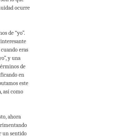
nuidad ocurre
os de “yo”.
 interesante
e cuando eras
yo”, y una
términos de
ificando en
mputamos este
, así como
to, ahora
perimentando
r un sentido