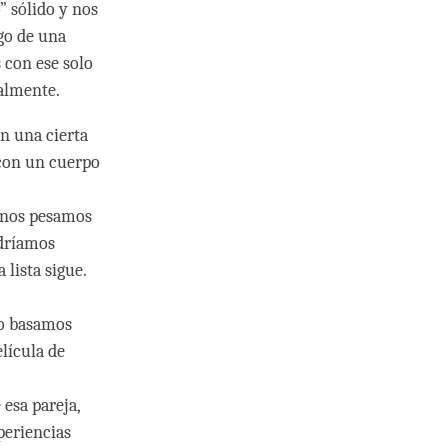
” sólido y nos
rgo de una
 con ese solo
nalmente.
n una cierta
 con un cuerpo
 nos pesamos
odríamos
 lista sigue.
do basamos
lícula de
esa pareja,
periencias