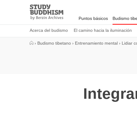
Close
Study
Buddhism
Puntos básicos
Budismo tib
Home
Acerca del budismo
El camino hacia la iluminación
›
Budismo tibetano
›
Entrenamiento mental
›
Lidiar c
Integra