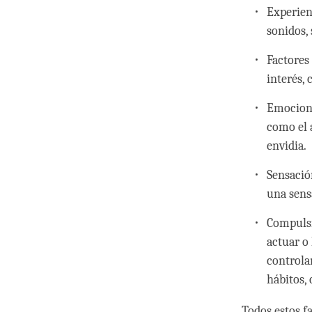
Experien
sonidos,
Factores
interés, 
Emocione
como el a
envidia.
Sensació
una sens
Compulsi
actuar o
controla
hábitos,
Todos estos f