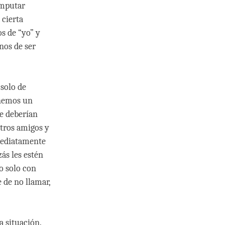
imputar
 cierta
s de “yo” y
nos de ser
 solo de
enemos un
e deberían
otros amigos y
mediatamente
ás les estén
o solo con
e de no llamar,
a situación.