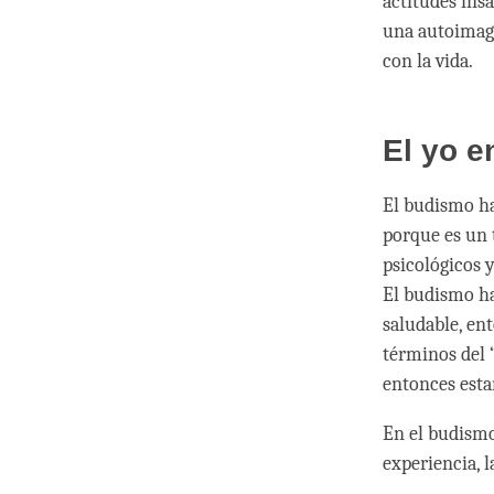
actitudes ins
una autoimage
con la vida.
El yo e
El budismo ha
porque es un 
psicológicos y
El budismo ha
saludable, en
términos del 
entonces esta
En el budismo
experiencia, 