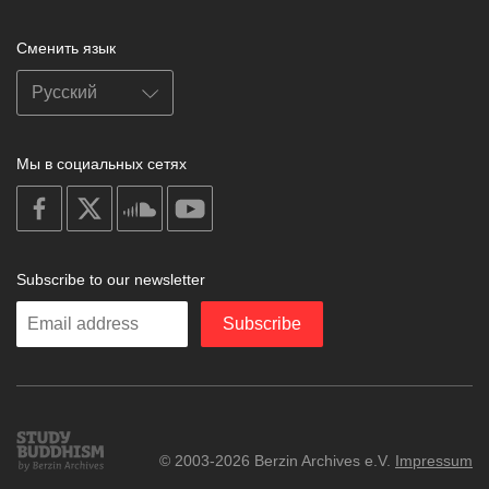
Сменить язык
Мы в социальных сетях
on
on
on
on
facebook
X
soundcloud
youtube
Subscribe to our newsletter
Enter
Subscribe
your
email
Study
© 2003-2026 Berzin Archives e.V.
Impressum
Buddhism
Home