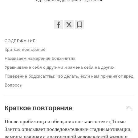
Share
Bookmark
on
СОДЕРЖАНИЕ
facebook
Краткое повторение
Развиваем намерение бодхичитты
Уравнивание себя с другими и замена себя на других
Поведение бодхисаттвы: что делать, если нам причиняют вред
Вопросы
Краткое повторение
После прибежища и обещания составить текст, Тогме
Зангпо описывает последовательные стадии мотивации,
ламрим, начиная с драгоценной человеческой жизни и