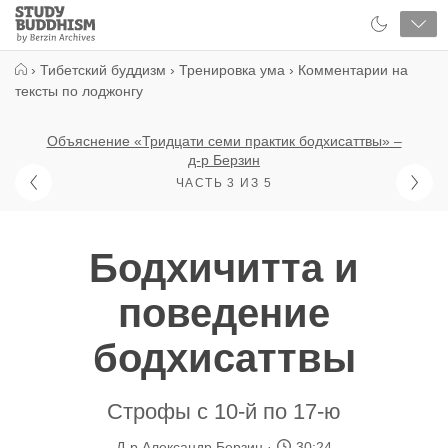
Close
Study
Buddhism
Home
›
Тибетский буддизм
›
Тренировка ума
›
Комментарии на
тексты по лоджонгу
Объяснение «Тридцати семи практик бодхисаттвы» –
д-р Берзин
ЧАСТЬ 3 ИЗ 5
Бодхичитта и
поведение
бодхисаттвы
Строфы с 10-й по 17-ю
Д-р Александр Берзин
30:24