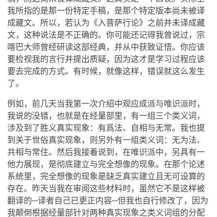
我所指的是那一份特定手稿，是那个特定版本尚未被译
成藏文。所以，若认为《入菩萨行论》之前并未译成藏
文，这种说法是不正确的。你可能还记得我曾说过，宗
喀巴大师曾经研读这部经典，并从中获致证悟。你应该
要检视我的言行并提出质疑，因为这才是学习过程应该
要去完成的方式。有时候，就像这样，错误就这么发生
了。
例如，前几天当我第一次介绍中观应成派与唯识派时，
我说的没错，也就是在经量部里，有一组三个类义词，
涉及到了胜义真实现象：有爲法、自相与无常。我也提
到关于世俗真实现象，则另外有一组类义词：无为法、
共相与常住。然后我接着说到，在唯识派中，另具有一
他力展现，是彻底建立与完全想像的现象。在那个论述
系统里，完全想像的现象是缺乏真实建立且无可设算的
存在。昨天当我在审阅这些材料时，虽然它不是这样被
翻译的─译者自己已更正内容─但我也自行修改了，因为
我颠倒根据经量部针对两种真实现象之类义词组的分配