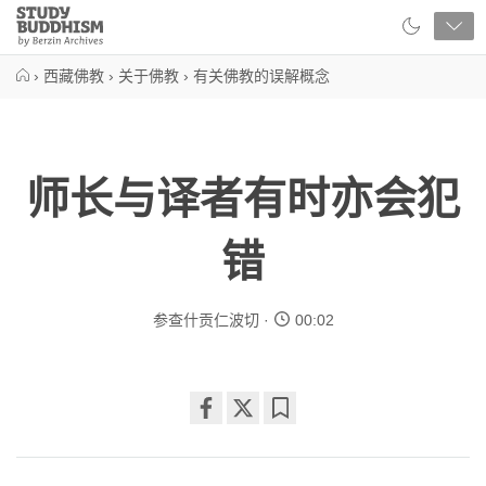
Close
Study
Buddhism
Home
›
西藏佛教
›
关于佛教
›
有关佛教的误解概念
师长与译者有时亦会犯
错
参查什贡仁波切
00:02
Share
Bookmark
on