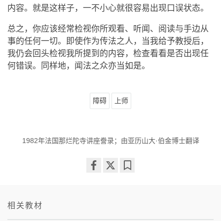
内容。就是这样子，一不小心就很容易出现口误状态。
总之，你应该经常检视你所观看、听闻、阅读与手边从
事的任何一切。即使作为传法之人，当我给予教授后，
我仍会回头检视我所提到的内容，检查看看是否出现任
何错误。同样地，闻法之众亦当如是。
障碍
上师
1982年法国那烂陀寺讲座誊录；由亚历山大·伯金博士翻译
Share
Bookmark
on
facebook
相关教材