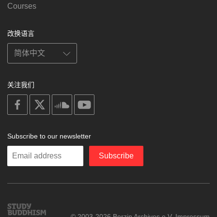
Courses
改换语言
关注我们
on
on
on
on
facebook
X
soundcloud
youtube
Subscribe to our newsletter
Enter
Subscribe
your
email
Study
© 2003-2026 Berzin Archives e.V.
Impressum