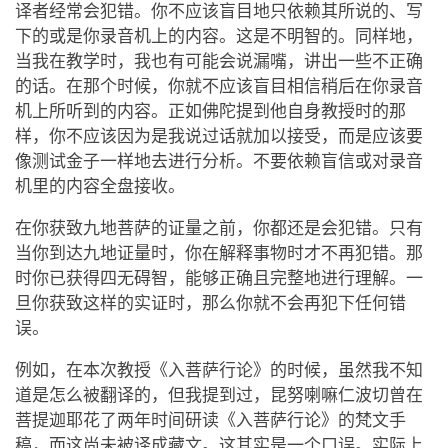
facebook
译者经常会犯错。你不应该盲目地只依赖其所说的、写
下的或是你录音机上的内容。这是不明智的。同样地，
当我在教学时，我也有可能会说漏嘴，讲出一些不正确
的话。在那个时候，你就不应该盲目相信稍后在你录音
机上所听到的内容。正如佛陀提到他自身教授时的那
样，你不应该因为是我说过话就加以接受，而是应该要
像测试金子一样地去进行分析。不要依赖盲信或对录音
机里的内容全盘接收。
在你获致九地菩萨的证量之前，你都还是会犯错。只有
当你到达九地证量时，你在解释事物时才不再犯错。那
时你已获得四无碍智，能够正确且完整地进行理解。一
旦你获致这样的实证时，那么你就不会再犯下任何错
误。
例如，在本次教授《入菩萨行论》的时候，虽然我不知
道是怎么被翻译的，但我提到过，昆努喇嘛仁波切曾在
菩提迦耶花了两年时间研读《入菩萨行论》的梵文手
稿，而这尚未被译成藏文。这其实是一个口误。实际上