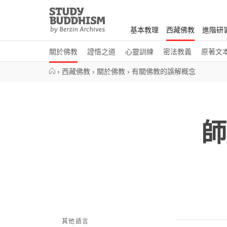
Close
Study
Buddhism
基本教理
西藏佛教
進階研
Home
關於佛教
證悟之道
心靈訓練
密法教義
原著文
›
西藏佛教
›
關於佛教
›
有關佛教的誤解概念
師
其他語言