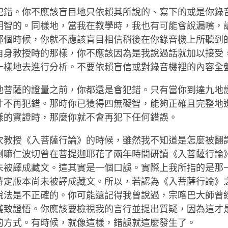
facebook
犯錯。你不應該盲目地只依賴其所說的、寫下的或是你錄
明智的。同樣地，當我在教學時，我也有可能會說漏嘴，
那個時候，你就不應該盲目相信稍後在你錄音機上所聽到
自身教授時的那樣，你不應該因為是我說過話就加以接受
一樣地去進行分析。不要依賴盲信或對錄音機裡的內容全
地菩薩的證量之前，你都還是會犯錯。只有當你到達九地
才不再犯錯。那時你已獲得四無礙智，能夠正確且完整地
樣的實證時，那麼你就不會再犯下任何錯誤。
次教授《入菩薩行論》的時候，雖然我不知道是怎麼被翻
喇嘛仁波切曾在菩提迦耶花了兩年時間研讀《入菩薩行論
未被譯成藏文。這其實是一個口誤。實際上我所指的是那
特定版本尚未被譯成藏文。所以，若認為《入菩薩行論》
說法是不正確的。你可能還記得我曾說過，宗喀巴大師曾
獲致證悟。你應該要檢視我的言行並提出質疑，因為這才
的方式。有時候，就像這樣，錯誤就這麼發生了。