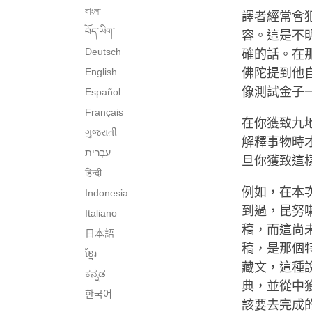
বাংলা
譯者經常會
བོད་ཡིག་
容。這是不
Deutsch
確的話。在
English
佛陀提到他
像測試金子
Español
Français
在你獲致九
ગુજરાતી
解釋事物時
旦你獲致這
हिन्दी
例如，在本
Indonesia
到過，昆努
Italiano
稿，而這尚
日本語
稿，是那個
ខ្មែរ
藏文，這種
ಕನ್ನಡ
典，並從中
한국어
該要去完成