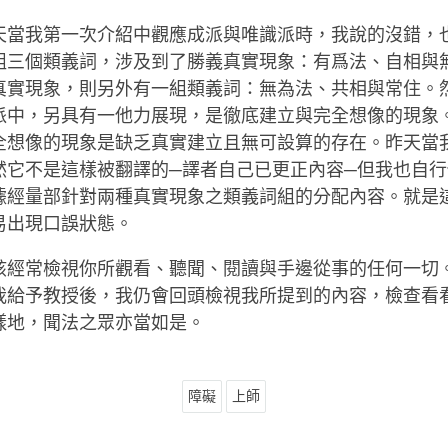
天當我第一次介紹中觀應成派與唯識派時，我說的沒錯，
組三個類義詞，涉及到了勝義真實現象：有爲法、自相與
真實現象，則另外有一組類義詞：無為法、共相與常住。
派中，另具有一他力展現，是徹底建立與完全想像的現象
全想像的現象是缺乏真實建立且無可設算的存在。昨天當
然它不是這樣被翻譯的─譯者自己已更正內容─但我也自
據經量部針對兩種真實現象之類義詞組的分配內容。就是
易出現口誤狀態。
該經常檢視你所觀看、聽聞、閱讀與手邊從事的任何一切
我給予教授後，我仍會回頭檢視我所提到的內容，檢查看
樣地，聞法之眾亦當如是。
障礙
上師