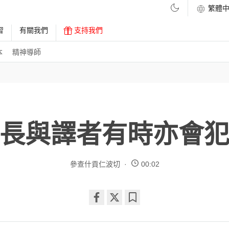
習
有關我們
支持我們
本
精神導師
長與譯者有時亦會
參查什貢仁波切
00:02
Share
Bookmark
on