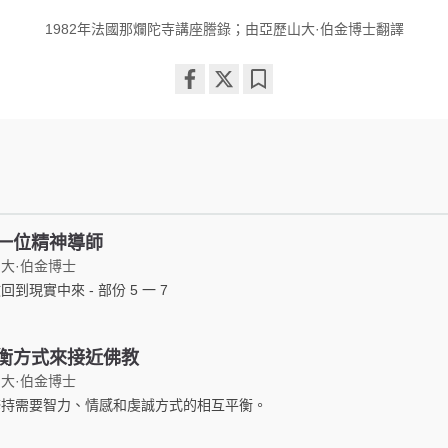
1982年法國那爛陀寺講座謄錄；由亞歷山大·伯金博士翻譯
Share
Bookmark
on
facebook
一位精神導師
大·伯金博士
回到現實中來 - 部份 5 一 7
衡方式來接近佛教
大·伯金博士
修持需要智力、情感和虔誠方式的相互平衡。