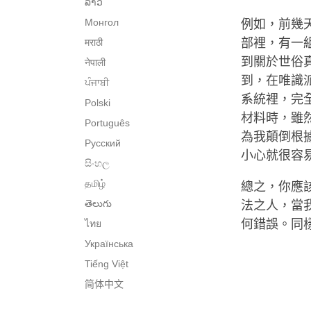
ລາວ
Монгол
例如，前幾
部裡，有一
मराठी
到關於世俗
नेपाली
到，在唯識
ਪੰਜਾਬੀ
系統裡，完
Polski
材料時，雖
Português
為我顛倒根
Русский
小心就很容
සිංහල
தமிழ்
總之，你應
తెలుగు
法之人，當
何錯誤。同
ไทย
Українська
Tiếng Việt
简体中文