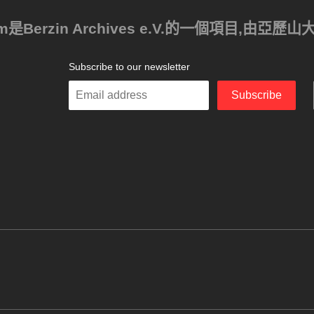
ism是Berzin Archives e.V.的一個項目,由
Subscribe to our newsletter
Enter
Subscribe
your
email