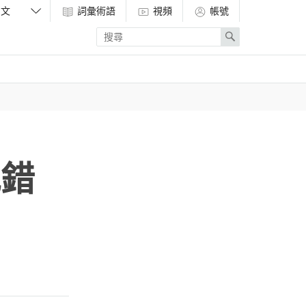
詞彙術語
視頻
帳號
Enter
Search
search
term
犯錯