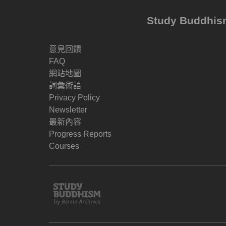
Study Buddh
意見回饋
FAQ
網站地圖
詞彙術語
Privacy Policy
Newsletter
最新內容
Progress Reports
Courses
Study
Buddhism
Home