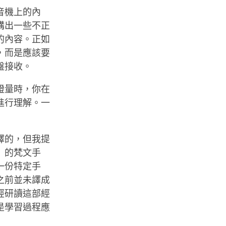
音機上的內
講出一些不正
的內容。正如
，而是應該要
盤接收。
證量時，你在
進行理解。一
譯的，但我提
》的梵文手
一份特定手
之前並未譯成
經研讀這部經
是學習過程應