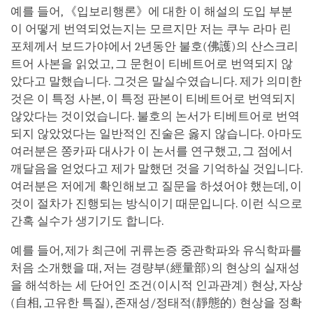
예를 들어, 《입보리행론》에 대한 이 해설의 도입 부분
이 어떻게 번역되었는지는 모르지만 저는 쿠누 라마 린
포체께서 보드가야에서 2년동안 불호(佛護)의 산스크리
트어 사본을 읽었고, 그 문헌이 티베트어로 번역되지 않
았다고 말했습니다. 그것은 말실수였습니다. 제가 의미한
것은 이 특정 사본, 이 특정 판본이 티베트어로 번역되지
않았다는 것이었습니다. 불호의 논서가 티베트어로 번역
되지 않았었다는 일반적인 진술은 옳지 않습니다. 아마도
여러분은 쫑카파 대사가 이 논서를 연구했고, 그 점에서
깨달음을 얻었다고 제가 말했던 것을 기억하실 것입니다.
여러분은 저에게 확인해보고 질문을 하셨어야 했는데, 이
것이 절차가 진행되는 방식이기 때문입니다. 이런 식으로
간혹 실수가 생기기도 합니다.
예를 들어, 제가 최근에 귀류논증 중관학파와 유식학파를
처음 소개했을 때, 저는 경량부(經量部)의 현상의 실재성
을 해석하는 세 단어인 조건(이시적 인과관계) 현상, 자상
(自相, 고유한 특질), 존재성/정태적(靜態的) 현상을 정확