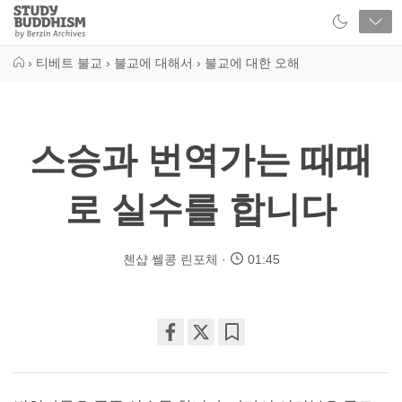
Close
Study
Buddhism
Home
›
티베트 불교
›
불교에 대해서
›
불교에 대한 오해
스승과 번역가는 때때
로 실수를 합니다
첸샵 쎌콩 린포체
01:45
Share
Bookmark
on
facebook