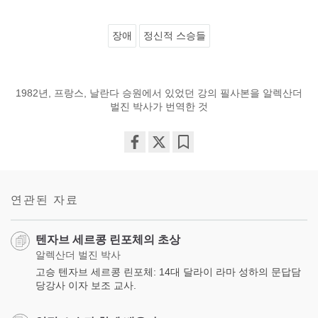
장애
정신적 스승들
1982년, 프랑스, 날란다 승원에서 있었던 강의 필사본을 알렉산더
벌진 박사가 번역한 것
Share
Bookmark
on
facebook
연관된 자료
텐자브 세르콩 린포체의 초상
알렉산더 벌진 박사
고승 텐자브 세르콩 린포체: 14대 달라이 라마 성하의 문답담
당강사 이자 보조 교사.