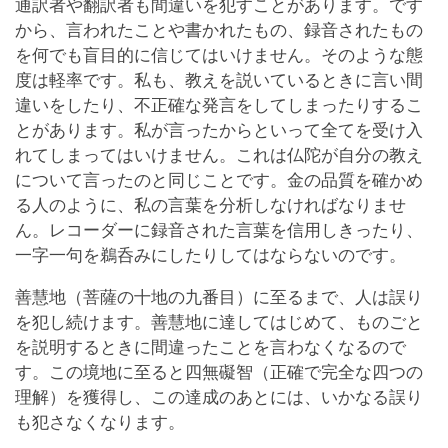
通訳者や翻訳者も間違いを犯すことがあります。です
から、言われたことや書かれたもの、録音されたもの
を何でも盲目的に信じてはいけません。そのような態
度は軽率です。私も、教えを説いているときに言い間
違いをしたり、不正確な発言をしてしまったりするこ
とがあります。私が言ったからといって全てを受け入
れてしまってはいけません。これは仏陀が自分の教え
について言ったのと同じことです。金の品質を確かめ
る人のように、私の言葉を分析しなければなりませ
ん。レコーダーに録音された言葉を信用しきったり、
一字一句を鵜呑みにしたりしてはならないのです。
善慧地（菩薩の十地の九番目）に至るまで、人は誤り
を犯し続けます。善慧地に達してはじめて、ものごと
を説明するときに間違ったことを言わなくなるので
す。この境地に至ると四無礙智（正確で完全な四つの
理解）を獲得し、この達成のあとには、いかなる誤り
も犯さなくなります。