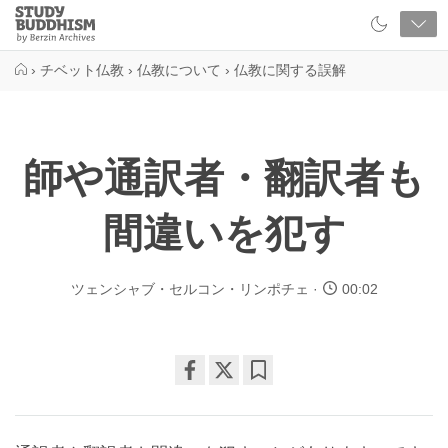
Close
Study
Buddhism
Home
›
チベット仏教
›
仏教について
›
仏教に関する誤解
師や通訳者・翻訳者も
間違いを犯す
ツェンシャブ・セルコン・リンポチェ
00:02
Share
Bookmark
on
facebook