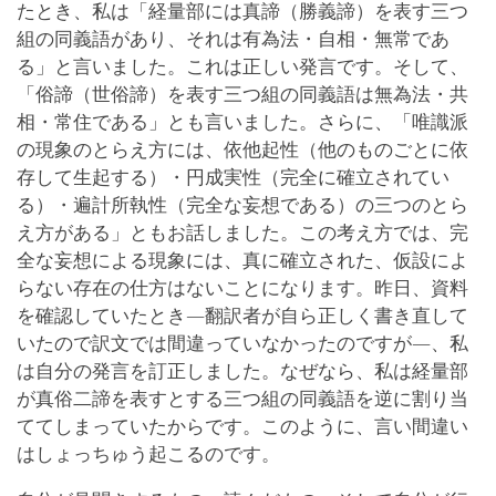
たとき、私は「経量部には真諦（勝義諦）を表す三つ
組の同義語があり、それは有為法・自相・無常であ
る」と言いました。これは正しい発言です。そして、
「俗諦（世俗諦）を表す三つ組の同義語は無為法・共
相・常住である」とも言いました。さらに、「唯識派
の現象のとらえ方には、依他起性（他のものごとに依
存して生起する）・円成実性（完全に確立されてい
る）・遍計所執性（完全な妄想である）の三つのとら
え方がある」ともお話しました。この考え方では、完
全な妄想による現象には、真に確立された、仮設によ
らない存在の仕方はないことになります。昨日、資料
を確認していたとき―翻訳者が自ら正しく書き直して
いたので訳文では間違っていなかったのですが―、私
は自分の発言を訂正しました。なぜなら、私は経量部
が真俗二諦を表すとする三つ組の同義語を逆に割り当
ててしまっていたからです。このように、言い間違い
はしょっちゅう起こるのです。