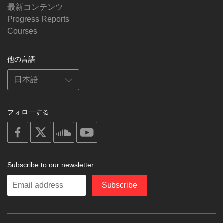
最新コンテンツ
Progress Reports
Courses
他の言語
フォローする
on
on
on
on
facebook
X
soundcloud
youtube
Subscribe to our newsletter
Enter
Subscribe
your
email