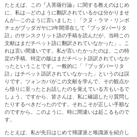
たとえば、この『入菩薩行論』に関する教えのはじめ
に、私は―どのように翻訳されているかは分かりませ
んが―このように言いました：「クヌ・ラマ・リンポ
チェがブッダガヤに2年間滞在して『ブッダパーリタ
註』のサンスクリット語の手稿を読んだが、当時この
文献はまだチベット語に翻訳されていなかった」。こ
れは言い間違いです。私が言いたかったのは、この特
定の手稿、特定の版はまだチベット語訳されていなか
ったということです。一般的に「『ブッダパーリタ
註』はチベット語訳されていなかった」というのは誤
りです。ツォンカパがこの文献を学んで、その観点か
ら悟りに至ったとお話したのを覚えている方もいるで
しょう。ですから、皆さんは、私に確認したり質問し
たりするべきだったのです。それこそが正しい手順な
のですから。このように、時に間違いは起こるもので
す。
たとえば、私が先日はじめて帰謬派と唯識派を紹介し