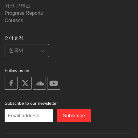
최신 콘텐츠
Progress Reports
Courses
언어 변경
Follow us on
on
on
on
on
facebook
X
soundcloud
youtube
Subscribe to our newsletter
Enter
Subscribe
your
email