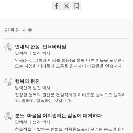
Share
Bookmark
on
facebook
연관된 자료
인내의 완성: 인욕바라밀
알렉산더 벌진 박사
인욕(온갖 고통과 번뇌를 참음)을 통해 다른 이들을 도우면서
오는 다양한 어려움과 고통을 견뎌내어 깨달음을 얻습니다.
행복의 원천
알렉산더 벌진 박사
진정한 행복의 원천은 건설적이고 자비로운 방식으로 생각하
고, 말하고, 행동하는 것입니다.
분노: 마음을 어지럽히는 감정에 대처하다
알렉산더 벌진 박사
참을성을 개발하는 방법을 적용함으로써 우리는 분노의 원인