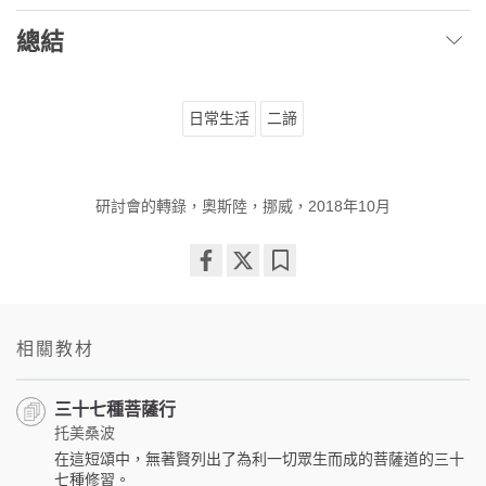
總結
日常生活
二諦
研討會的轉錄，奧斯陸，挪威，2018年10月
Share
Bookmark
on
facebook
相關教材
三十七種菩薩行
托美桑波
在這短頌中，無著賢列出了為利一切眾生而成的菩薩道的三十
七種修習。