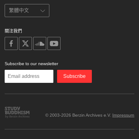
關注我們
on
on
on
on
facebook
X
soundcloud
youtube
Subscribe to our newsletter
Enter
Subscribe
your
email
Study
© 2003-2026 Berzin Archives e.V.
Impressum
Buddhism
Home