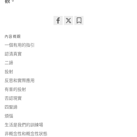
觀。
Share
Bookmark
on
內容概觀
facebook
一個有用的指引
認清真實
二諦
投射
反思和實際應用
有害的投射
否認現實
四聖諦
煩惱
生活是我們的訓練場
非概念性和概念性狀態