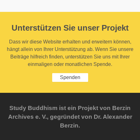
Unterstützen Sie unser Projekt
Dass wir diese Website erhalten und erweitern können,
hängt allein von Ihrer Unterstützung ab. Wenn Sie unsere
Beiträge hilfreich finden, unterstützen Sie uns mit Ihrer
einmaligen oder monatlichen Spende.
Spenden
Study Buddhism ist ein Projekt von Berzin
Archives e. V., gegründet von Dr. Alexander
Berzin.