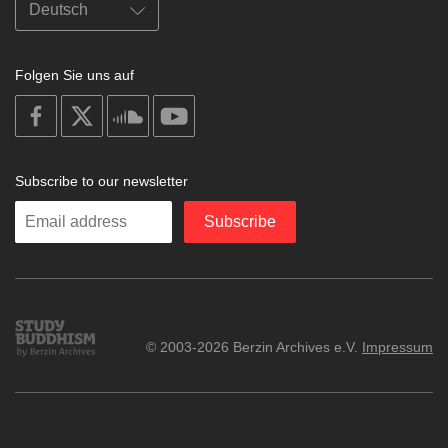
Folgen Sie uns auf
on
on
on
on
facebook
X
soundcloud
youtube
Subscribe to our newsletter
Enter
Subscribe
your
email
Study
© 2003-2026 Berzin Archives e.V.
Impressum
Buddhism
Home