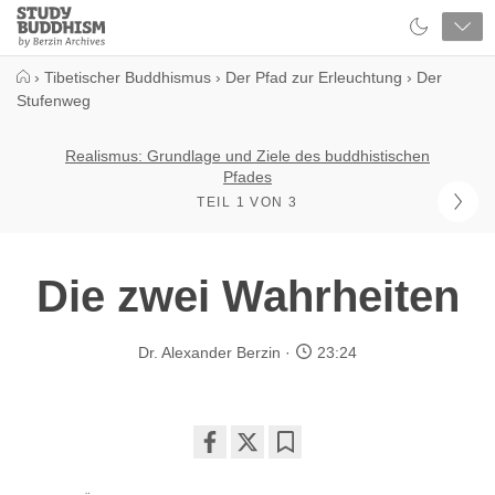
Close
Study
Buddhism
Home
›
Tibetischer Buddhismus
›
Der Pfad zur Erleuchtung
›
Der
Stufenweg
Realismus: Grundlage und Ziele des buddhistischen
Pfades
TEIL 1 VON 3
Die zwei Wahrheiten
Dr. Alexander Berzin
23:24
Share
Bookmark