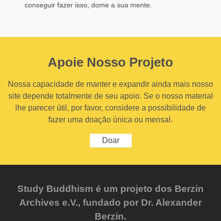
conseguir fazer isso, dome a sua mente.
Apoie Nosso Projeto
Nossa capacidade de manter e expandir ainda mais nosso
site depende totalmente de seu apoio. Se o nosso material
lhe parecer útil, por favor, considere a possibilidade de
fazer uma doação única ou mensal.
Doar
Study Buddhism é um projeto dos Berzin
Archives e.V., fundado por Dr. Alexander
Berzin.