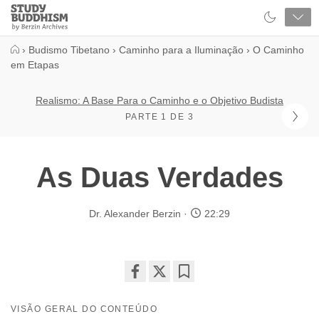
Close
Study
Buddhism
Home
›
Budismo Tibetano
›
Caminho para a Iluminação
›
O Caminho
em Etapas
Realismo: A Base Para o Caminho e o Objetivo Budista
PARTE 1 DE 3
As Duas Verdades
Dr. Alexander Berzin
22:29
Share
Bookmark
on
VISÃO GERAL DO CONTEÚDO