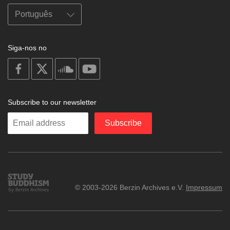
Siga-nos no
on
on
on
on
facebook
X
soundcloud
youtube
Subscribe to our newsletter
Enter
Subscribe
your
email
Study
© 2003-2026 Berzin Archives e.V.
Impressum
Buddhism
Home