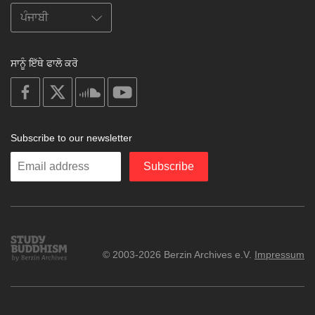
ਸਾਨੂੰ ਇੱਥੇ ਫਾਲੋ ਕਰੋ
on
on
on
on
facebook
X
soundcloud
youtube
Subscribe to our newsletter
Enter
Subscribe
your
email
Study
© 2003-2026 Berzin Archives e.V.
Impressum
Buddhism
Home