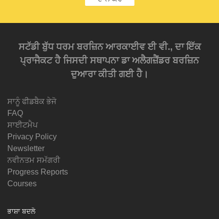
ਸਟੱਡੀ ਬੁੱਧ ਧਰਮ ਬਰਜ਼ਿਨ ਆਰਕਾਈਵ ਈ ਵੀ., ਦਾ ਇੱਕ
ਪ੍ਰਾਜੈਕਟ ਹੈ ਜਿਸਦੀ ਸਥਾਪਨਾ ਡਾ ਅਲੈਗਜ਼ੈਂਡਰ ਬਰਜ਼ਿਨ
ਦੁਆਰਾ ਕੀਤੀ ਗਈ ਹੈ।
ਸਾਨੂੰ ਫੀਡਬੈਕ ਭੇਜੋ
FAQ
ਸਾਈਟਮੈਪ
Privacy Policy
Newsletter
ਨਵੀਨਤਮ ਸਮੱਗਰੀ
Progress Reports
Courses
ਭਾਸ਼ਾ ਬਦਲੋ