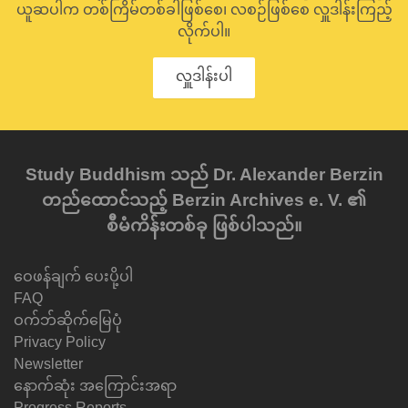
ယူဆပါက တစ်ကြိမ်တစ်ခါဖြစ်စေ၊ လစဉ်ဖြစ်စေ လှူဒါန်းကြည့်
လိုက်ပါ။
လှူဒါန်းပါ
Study Buddhism သည် Dr. Alexander Berzin
တည်ထောင်သည့် Berzin Archives e. V. ၏
စီမံကိန်းတစ်ခု ဖြစ်ပါသည်။
ဝေဖန်ချက် ပေးပို့ပါ
FAQ
ဝက်ဘ်ဆိုက်မြေပုံ
Privacy Policy
Newsletter
နောက်ဆုံး အကြောင်းအရာ
Progress Reports