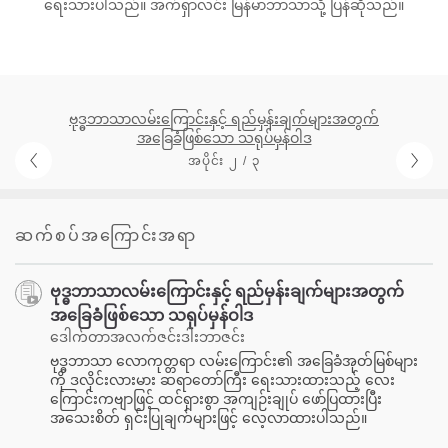
ရေးသားပါသည်။ အက်ရှာလင်း မြန်မာဘာသာသို့ ပြန်ဆိုသည်။
ဗုဒ္ဓဘာသာလမ်းကြောင်းနှင့် ရည်မှန်းချက်များအတွက်
အခြေခံဖြစ်သော သရုပ်မှန်ဝါဒ
အပိုင်း ၂ / ၃
ဆက်စပ်အကြောင်းအရာ
ဗုဒ္ဓဘာသာလမ်းကြောင်းနှင့် ရည်မှန်းချက်များအတွက်
အခြေခံဖြစ်သော သရုပ်မှန်ဝါဒ
ဒေါက်တာအလက်ဇင်းဒါးဘာဇင်း
ဗုဒ္ဓဘာသာ လောကုတ္တရာ လမ်းကြောင်း၏ အခြေခံအုတ်မြစ်များ
ကို ဒလိုင်းလားမား ဆရာတော်ကြီး ရေးသားထားသည့် လေး
ကြောင်းကဗျာဖြင့် ထင်ရှားစွာ အကျဉ်းချုပ် ဖော်ပြထားပြီး
အသေးစိတ် ရှင်းပြုချက်များဖြင့် လေ့လာထားပါသည်။