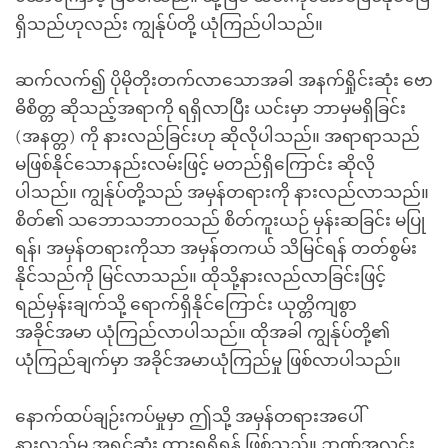
ရှိသည်ဟုလည်း ကျွန်ုပ်တို့ ယုံကြည်ပါသည်။
ဆက်လက်၍ ပိုမိုတိုးတက်လာသောအခါ အနက်ရှိုင်းဆုံး ဗော
ဓိစိတ္တ ဆိုသည့်အရာကို ရရှိလာပြီး ယင်းမှာ ဘာမှမရှိခြင်း
(အနတ္တ) ကို နားလည်ခြင်းဟု ဆိုလိုပါသည်။ အရာရာသည်
မဖြစ်နိုင်သောနည်းလမ်းဖြင့် မတည်ရှိကြောင်း ဆိုလို
ပါသည်။ ကျွန်ုပ်တို့သည် အမှန်တရားကို နားလည်လာသည်။
စိတ်၏ သဘောသဘာဝသည် စိတ်ကူးယဉ် မှန်းဆခြင်း မပြု
ရန်၊ အမှန်တရားကိုသာ အမှန်တကယ် သိမြင်ရန် တတ်စွမ်း
နိုင်သည်ကို မြင်လာသည်။ ထိုသို့နားလည်လာခြင်းဖြင့်
ရည်မှန်းချက်သို့ ရောက်ရှိနိုင်ကြောင်း ယုတ္တိကျစွာ
အခိုင်အမာ ယုံကြည်လာပါသည်။ ထိုအခါ ကျွန်ုပ်တို့၏
ယုံကြည်ချက်မှာ အခိုင်အမာယုံကြည်မှု ဖြစ်လာပါသည်။
နောက်ထပ်ချဉ်းကပ်မှုမှာ ဤသို့ အမှန်တရားအပေါ်
နားလည်မှု အရင်ဆုံး ထားရရှိရန် ဖြစ်သည်။ ဉာဏ်အလင်း