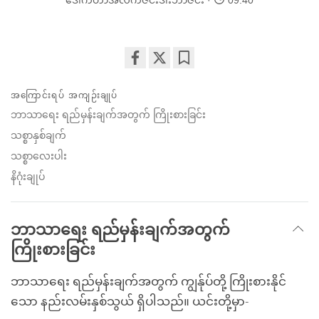
ဒေါက်တာအလက်ဇင်းဒါးဘာဇင်း
09:40
Share
Bookmark
on
အကြောင်းရပ် အကျဉ်းချုပ်
facebook
ဘာသာရေး ရည်မှန်းချက်အတွက် ကြိုးစားခြင်း
သစ္စာနှစ်ချက်
သစ္စာလေးပါး
နိဂုံးချုပ်
ဘာသာရေး ရည်မှန်းချက်အတွက်
ကြိုးစားခြင်း
ဘာသာရေး ရည်မှန်းချက်အတွက် ကျွန်ုပ်တို့ ကြိုးစားနိုင်
သော နည်းလမ်းနှစ်သွယ် ရှိပါသည်။ ယင်းတို့မှာ-