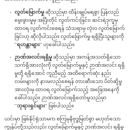
လွတ်မြောက်မှု
ဆိုသည်မှာ ထိန်းချုပ်မရစွာ ပြန်လည်
မွေးဖွားမှုမှ အပြီးတိုင် လွတ်ကင်းခြင်း၊ ဆင်းရဲဒုက္ခမှ
ထာဝရ လွတ်ကင်းစေရန် သံသရာမှ လုံးဝ လွတ်မြောက်
ခြင်းဟု ဆိုလိုပါသည်။ လွတ်မြောက်မှု ရရှိပြီးသူများကို
‘‘
ရဟန္တာများ
’’ ဟုခေါ်ပါသည်။
ဉာဏ်အလင်းရရှိမှု
ဆိုသည်မှာ အကန့်အသတ်ရှိသော
သက်ရှိအားလုံးကို လွတ်မြောက်မှုနှင့် ဉာဏ်အလင်း ရရှိ
မှုတို့ ရရှိအောင် ကူညီမည့် အထိရောက်ဆုံး နည်း
လမ်းများကို နားမလည်စေရန် တားဆီးသော ပိတ်ဆို့မှု
အားလုံးမှ ထာဝရ လွတ်မြောက်သည့် အခြေအနေကို
ခေါ်ပါသည်။ ဉာဏ်အလင်းရရှိတော်မူသည်မှာ
‘‘
ဘုရားရှင်များ
’’ ဖြစ်ပါသည်။
ယင်းမှာ ဖြစ်နိုင်ရုံသာမက စကြမုနိဗုဒ္ဓမြတ်စွာ မဟုတ်သော
ကျွန်ုပ်တို့သည်လည်း လွတ်မြောက်မှုနှင့် ဉာဏ်အလင်း ရရှိမှု