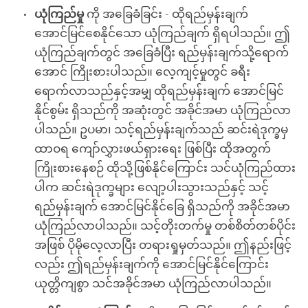
ယုံကြည်မှု
ကို အခြေခံခြင်း - ထိုရည်မှန်းချက်
အောင်မြင်စေနိုင်သော ယုံကြည်ချက် ရှိရပါသည်။ ဤ
ယုံကြည်ချက်တွင် အခြေခံပြီး ရည်မှန်းချက်သို့ရောက်
အောင် ကြိုးစားပါသည်။ လေ့ကျင့်မှုတွင် ခရီး
ရောက်လာသည်နှင့်အမျှ ထိုရည်မှန်းချက် အောင်မြင်
နိုင်စွမ်း ရှိသည်ကို အဆုံးတွင် အခိုင်အမာ ယုံကြည်လာ
ပါသည်။ ဥပမာ၊ သင့်ရည်မှန်းချက်သည် ဆင်းရဲဒုက္ခမှ
ထာဝရ ကျော်လွှားဖယ်ရှားရေး ဖြစ်ပြီး ထိုအတွက်
ကြိုးစားနေစဉ် ထိုသို့ဖြစ်နိုင်ကြောင်း သင်ယုံကြည်ထား
ပါက ဆင်းရဲဒုက္ခများ လျော့ပါးသွားသည်နှင့် သင့်
ရည်မှန်းချက် အောင်မြင်နိုင်ခြေ ရှိသည်ကို အခိုင်အမာ
ယုံကြည်လာပါသည်။ သင့်တိုးတက်မှု တစ်စိတ်တစ်ပိုင်း
အဖြစ် ပိုမိုလေ့လာပြီး တရားရှုမှတ်သည်။ ဤနည်းဖြင့်
လည်း ဤရည်မှန်းချက်ကို အောင်မြင်နိုင်ကြောင်း
ယုတ္တိကျစွာ သင်အခိုင်အမာ ယုံကြည်လာပါသည်။