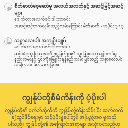
စိတ်ဓာတ်စေ့ဆော်မှု အလယ်အလတ်နှင့် အဆင့်မြင့်အဆင့်
များ
ဒေါက်တာအလက်ဇင်းဒါးဘာဇင်း
အဆင့်ဆင့်တက်လှမ်းသည့်လမ်းကြောင်း မိတ်ဆက် - အပိုင်း ၃ / ၃
သစ္စာလေးပါး အကျဉ်းချုပ်
ဒေါက်တာအလက်ဇင်းဒါးဘာဇင်း
ဆင်းရဲဒုက္ခ ပြဿနာကို ဗုဒ္ဓမြတ်စွာ၏ ထူးခြားသော ချဉ်းကပ်မှု
နည်းလမ်းနှင့် ၎င်းကိုဖြေရှင်းရန်နည်းလမ်းဖြစ်သည့် သစ္စာလေးပါး
အကြောင်း မိတ်ဆက်ခြင်း။
ကျွန်ုပ်တို့စီမံကိန်းကို ပံ့ပိုးပါ
ကျွန်ုပ်တို့၏ ဝက်ဘ်ဆိုက်ကို ကျွန်ုပ်တို့ထိန်းသိမ်းပြီး ဆက်လက်
ချဲ့ထွင်နိုင်ရေးမှာ သင့်ပံ့ပိုးမှုပေါ်တွင် အပြည့်အဝ မူတည်
ပါသည်။ ကျွန်ုပ်တို့၏ အကြောင်းအရာမျာ အသုံးဝင်သည်ဟု