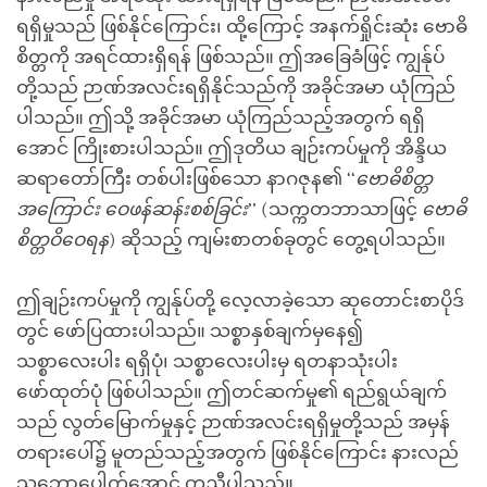
ရရှိမှုသည် ဖြစ်နိုင်ကြောင်း၊ ထို့ကြောင့် အနက်ရှိုင်းဆုံး ဗောဓိ
စိတ္တကို အရင်ထားရှိရန် ဖြစ်သည်။ ဤအခြေခံဖြင့် ကျွန်ုပ်
တို့သည် ဉာဏ်အလင်းရရှိနိုင်သည်ကို အခိုင်အမာ ယုံကြည်
ပါသည်။ ဤသို့ အခိုင်အမာ ယုံကြည်သည့်အတွက် ရရှိ
အောင် ကြိုးစားပါသည်။ ဤဒုတိယ ချဉ်းကပ်မှုကို အိန္ဒိယ
ဆရာတော်ကြီး တစ်ပါးဖြစ်သော နာဂဇုန၏ ‘‘
ဗောဓိစိတ္တ
အကြောင်း ဝေဖန်ဆန်းစစ်ခြင်း
’’ (သက္ကတဘာသာဖြင့်
ဗောဓိ
စိတ္တဝိဝေရန
) ဆိုသည့် ကျမ်းစာတစ်ခုတွင် တွေ့ရပါသည်။
ဤချဉ်းကပ်မှုကို ကျွန်ုပ်တို့ လေ့လာခဲ့သော ဆုတောင်းစာပိုဒ်
တွင် ဖော်ပြထားပါသည်။ သစ္စာနှစ်ချက်မှနေ၍
သစ္စာလေးပါး ရရှိပုံ၊ သစ္စာလေးပါးမှ ရတနာသုံးပါး
ဖော်ထုတ်ပုံ ဖြစ်ပါသည်။ ဤတင်ဆက်မှု၏ ရည်ရွယ်ချက်
သည် လွတ်မြောက်မှုနှင့် ဉာဏ်အလင်းရရှိမှုတို့သည် အမှန်
တရားပေါ်၌ မူတည်သည့်အတွက် ဖြစ်နိုင်ကြောင်း နားလည်
သဘောပေါက်အောင် ကူညီပါသည်။