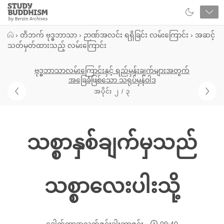
Close
Study
Buddhism
Home
›
တိဘက် ဗုဒ္ဓဘာသာ
›
ဉာဏ်အလင်း ရရှိခြင်း လမ်းကြောင်း
›
အဆင့်
သတ်မှတ်ထားသည့် လမ်းကြောင်း
ဗုဒ္ဓဘာသာလမ်းကြောင်းနှင့် ရည်မှန်းချက်များအတွက်
အခြေခံဖြစ်သော သရုပ်မှန်ဝါဒ
အပိုင်း ၂ / ၃
သစ္စာနှစ်ချက်မှသည်
သစ္စာလေးပါးသို့