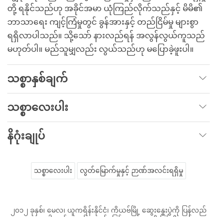
တို့ ရနိုင်သည်ဟု အခိုင်အမာ ယုံကြည်လိုက်သည်နှင့် မိမိ၏
ဘာသာရေး ကျင့်ကြံမှုတွင် ခွန်အားနှင့် တည်ငြိမ်မှု များစွာ
ရရှိလာပါသည်။ သို့သော် နားလည်ရန် အလွန်လွယ်ကူသည်
မဟုတ်ပါ။ မည်သူမျှလည်း လွယ်သည်ဟု မပြောခဲ့ဖူးပါ။
သစ္စာနှစ်ချက်
သစ္စာလေးပါး
နိဂုံးချုပ်
သစ္စာလေးပါး
လွတ်မြောက်မှုနှင့် ဉာဏ်အလင်းရရှိမှု
၂၀၁၂ ခုနှစ်၊ မေလ၊ ယူကရိန်းနိုင်ငံ၊ ကိယဗ်မြို့ ဆွေးနွေးပွဲကို ပြန်လည်