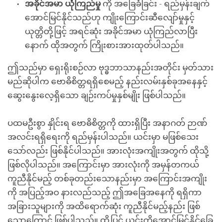
အခိုင်အမာ
ယုံကြည်မှု
ကို အခြေခံခြင်း - ရည်မှန်းချက်
အောင်မြင်နိုင်သည်ဟု ကျိုးကြောင်းဆီလျော်မှုနှင့်
ယုတ္တိတို့ဖြင့် အရင်ဆုံး အခိုင်အမာ ယုံကြည်လာပြီး
နောက် ထိုအတွက် ကြိုးစားအားထုတ်ပါသည်။
ဤသည်မှာ ရှေးရိုးစဉ်လာ ဗုဒ္ဓဘာသာနည်းအတိုင်း မှတ်သား
မည်ဆိုပါက ဗောဓိစိတ္တရရှိစေမည့် နည်းလမ်းနှစ်ခုအနေနှင့်
ဆွေးနွေးလေ့ရှိသော ချဉ်းကပ်မှုနှစ်မျိုး ဖြစ်ပါသည်။
ပထမဦးစွာ နှိုင်းရ ဗောဓိစိတ္တကို ထားရှိပြီး အနာဂတ် ဉာဏ်
အလင်းရရှိရေးကို ရည်မှန်းပါသည်။ ယင်းမှာ မဖြစ်သေး
သော်လည်း ဖြစ်နိုင်ပါသည်။ အားလုံးအကျိုးအတွက် ထိုသို့
ဖြစ်လိုပါသည်။ အကြောင်းမှာ အားလုံးကို အမှန်တကယ်
ကူညီနိုင်မည့် တစ်ခုတည်းသောနည်းမှာ အကြောင်းအကျိုး
ကို အပြည့်အဝ နားလည်သည့် ဤအခြေအနေကို ရရှိကာ
အခြားသူများကို အထိရောက်ဆုံး ကူညီနိုင်မည့်နည်း ဖြစ်
သောကြောင့် ဖြစ်ပါသည်။ ထို့ပြင် ယင်းကိုအောင်မြင်နိုင်ခြေ