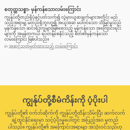
စတုတ္ထသစ္စာ- မှန်ကန်သောလမ်းကြောင်း
ကျွန်ုပ်တို့တည်ရှိပုံနှင့်ပတ်သက်၍ လွဲမှားယူဆချက်များအတိုင်း မည်
သည့်အရာမျှ မတည်ရှိဘူးဟူ၍ အယူအဆ မပါဝင်သော သိမြင်မှုသည်
မှန်ကန်သော ဆင်းရဲဒုက္ခများဖြစ်စေသည့် မှန်ကန်သော အကြောင်းရင်း
များကို အမှန်တကယ် ရပ်တန့်စေနိုင်သည့် စိတ်၏မှန်ကန်သော
လမ်းကြောင်း ဖြစ်ပါသည်။
in
အဆင့်သတ်မှတ်ထားသည့် လမ်းကြောင်း
ကျွန်ုပ်တို့စီမံကိန်းကို ပံ့ပိုးပါ
ကျွန်ုပ်တို့၏ ဝက်ဘ်ဆိုက်ကို ကျွန်ုပ်တို့ထိန်းသိမ်းပြီး ဆက်လက်
ချဲ့ထွင်နိုင်ရေးမှာ သင့်ပံ့ပိုးမှုပေါ်တွင် အပြည့်အဝ မူတည်
ပါသည်။ ကျွန်ုပ်တို့၏ အကြောင်းအရာမျာ အသုံးဝင်သည်ဟု