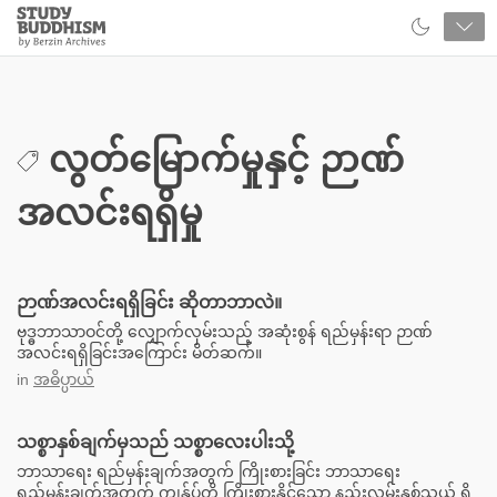
Close
Study
Buddhism
Home
လွတ်မြောက်မှုနှင့် ဉာဏ်
အလင်းရရှိမှု
ဉာဏ်အလင်းရရှိခြင်း ဆိုတာဘာလဲ။
ဗုဒ္ဓဘာသာဝင်တို့ လျှောက်လှမ်းသည့် အဆုံးစွန် ရည်မှန်းရာ ဉာဏ်
အလင်းရရှိခြင်းအကြောင်း မိတ်ဆက်။
in
အဓိပ္ပာယ်
သစ္စာနှစ်ချက်မှသည် သစ္စာလေးပါးသို့
ဘာသာရေး ရည်မှန်းချက်အတွက် ကြိုးစားခြင်း ဘာသာရေး
ရည်မှန်းချက်အတွက် ကျွန်ုပ်တို့ ကြိုးစားနိုင်သော နည်းလမ်းနှစ်သွယ် ရှိ