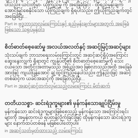
ပါသည်။ ယင်းတို့မှာ- ယုံကြည်မှု ကို အခြေခံခြင်း - ထိုရည်မှန်းချက်
အောင်မြင်စေနိုင်သော ယုံကြည်ချက် ရှိရပါသည်။ ဤယုံကြည်ချက်တွင်
အခြေခံပြီး...
Part
in
ဗုဒ္ဓဘာသာလမ်းကြောင်းနှင့် ရည်မှန်းချက်များအတွက် အခြေခံ
ဖြစ်သော သရုပ်မှန်ဝါဒ
စိတ်ဓာတ်စေ့ဆော်မှု အလယ်အလတ်နှင့် အဆင့်မြင့်အဆင့်များ
သုံးသပ်ချက် ဘာသာရေးလမ်းကြောင်းတွင် အဆင့်ဆင့်ရှိပုံအကြောင်း
ဆွေးနွေးလျှက် ရှိရာတွင် ကျွန်ုပ်တို့၏ စိတ်ဓာတ်စေ့ဆော်မှုကို သေး
ငယ်သော အတိုင်းအတာမှသည် အပြည့်အဝ ဖြစ်လာသည်အထိ အခြေခံ
အားဖြင့် ကျယ်ပြန့်အောင် ချဲ့ထွင်ကြည့်နေပါသည်။ ဤနည်းဖြင့် အဆင့်
တစ်ဆင့်က ယခင်အဆင့်ကို အခြေတည်ပြီး...
Part
in
အဆင့်ဆင့်တက်လှမ်းသည့်လမ်းကြောင်း မိတ်ဆက်
တတိယသစ္စာ- ဆင်းရဲဒုက္ခများ၏ မှန်ကန်သောချုပ်ငြိမ်းမှု
မှန်ကန်သော ဆင်းရဲဒုက္ခများဖြစ်စေသည့် မှန်ကန်သော အကြောင်းရင်း
များကို အမှန်တကယ် ရပ်တန့်လိုက်ခြင်းဖြင့် ထိုမှန်ကန်သော ဆင်းရဲဒုက္ခ
များ နောက်ထပ်တစ်ဖန် မဖြစ်ပေါ်တော့ပါ။
in
အဆင့်သတ်မှတ်ထားသည့် လမ်းကြောင်း