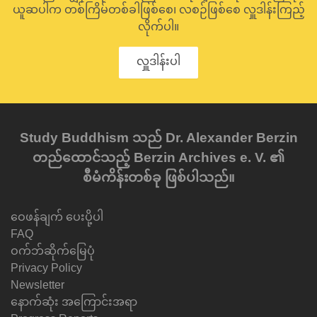
ယူဆပါက တစ်ကြိမ်တစ်ခါဖြစ်စေ၊ လစဉ်ဖြစ်စေ လှူဒါန်းကြည့်
လိုက်ပါ။
လှူဒါန်းပါ
Study Buddhism သည် Dr. Alexander Berzin
တည်ထောင်သည့် Berzin Archives e. V. ၏
စီမံကိန်းတစ်ခု ဖြစ်ပါသည်။
ဝေဖန်ချက် ပေးပို့ပါ
FAQ
ဝက်ဘ်ဆိုက်မြေပုံ
Privacy Policy
Newsletter
နောက်ဆုံး အကြောင်းအရာ