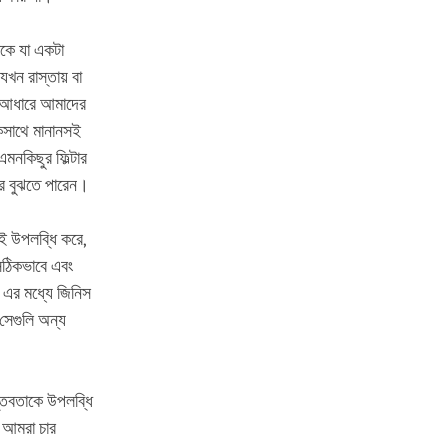
াকে যা একটা
যখন রাস্তায় বা
র আধারে আমাদের
একসাথে মানানসই
মনকিছুর ফিল্টার
রে বুঝতে পারেন।
েই উপলব্ধি করে,
 সঠিকভাবে এবং
 এর মধ্যে জিনিস
সেগুলি অন্য
স্তবতাকে উপলব্ধি
ন আমরা চার