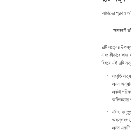
আমাদের প্রথম অধ
আধাররূপী দুট
দুটি সত্যের উপস
এবং কীভাবে কাজ ক
বিষয়ে এই দুটি সত
সংবৃতি সত্য
এমন অন্যান
একটা পরীক্ষ
অভিজ্ঞতার প
যদিও বস্তু
অসম্ভবভাবে
এমন একটি আ