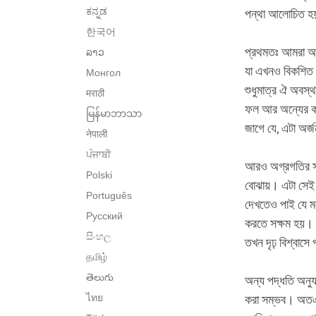
ಕನ್ನಡ
পন্থা আলোচিত 
한국어
প্রথমতঃ আমরা আমা
ລາວ
যা এখনও বিকশিত 
Монгол
শুধুমাত্র ঐ অবস
मराठी
ফল আর অন্যের কল্
မြန်မာဘာသာ
জাগে যে, এটা অর্
नेपाली
ਪੰਜਾਬੀ
আরও অগ্রগতির সা
Polski
বোঝায়। এটা সেই স
Português
দেখতেও পাই যে মন
Русский
করতে সক্ষম হয়। সে
සිංහල
তখন দৃঢ় বিশ্বাস
தமிழ்
తెలుగు
অন্য পদ্ধতি অনুয
ไทย
করা সম্ভব। অতএব