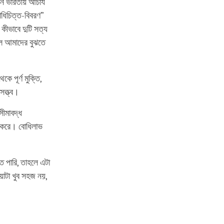
 ভারতীয় আচার্য
োধিচিত্ত-বিবরণ”
কীভাবে দুটি সত্য
’ল আমাদের বুঝতে
কে পূর্ণ মুক্তি,
সত্ত্ব।
ীমাবদ্ধ
োধ করে। বোধিলাভ
ে পারি, তাহলে এটা
য়াটা খুব সহজ নয়,