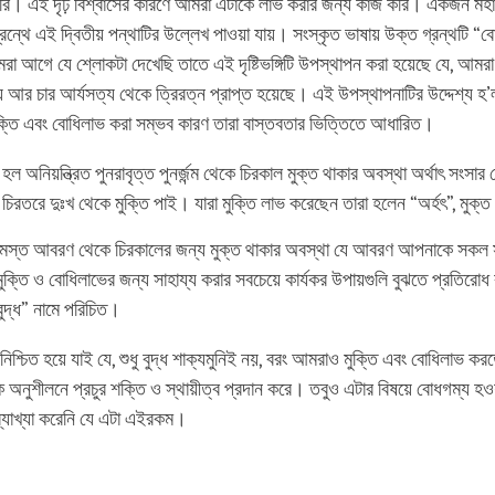
রি। এই দৃঢ় বিশ্বাসের কারণে আমরা এটাকে লাভ করার জন্য কাজ করি। একজন মহান
গ্রন্থে এই দ্বিতীয় পন্থাটির উল্লেখ পাওয়া যায়। সংস্কৃত ভাষায় উক্ত গ্রন্থটি “ব
া আগে যে শ্লোকটা দেখেছি তাতে এই দৃষ্টিভঙ্গিটি উপস্থাপন করা হয়েছে যে, আমরা 
য আর চার আর্যসত্য থেকে ত্রিরত্ন প্রাপ্ত হয়েছে। এই উপস্থাপনাটির উদ্দেশ্য হ
মুক্তি এবং বোধিলাভ করা সম্ভব কারণ তারা বাস্তবতার ভিত্তিতে আধারিত।
 হল অনিয়ন্ত্রিত পুনরাবৃত্ত পুনর্জন্ম থেকে চিরকাল মুক্ত থাকার অবস্থা অর্থাৎ সংসার থে
িরতরে দুঃখ থেকে মুক্তি পাই। যারা মুক্তি লাভ করেছেন তারা হলেন “অর্হৎ”, মুক্ত 
সমস্ত আবরণ থেকে চিরকালের জন্য মুক্ত থাকার অবস্থা যে আবরণ আপনাকে সকল স
 মুক্তি ও বোধিলাভের জন্য সাহায্য করার সবচেয়ে কার্যকর উপায়গুলি বুঝতে প্রতির
“বুদ্ধ” নামে পরিচিত।
শ্চিত হয়ে যাই যে, শুধু বুদ্ধ শাক্যমুনিই নয়, বরং আমরাও মুক্তি এবং বোধিলাভ করত
ক অনুশীলনে প্রচুর শক্তি ও স্থায়ীত্ব প্রদান করে। তবুও এটার বিষয়ে বোধগম্য হও
যাখ্যা করেনি যে এটা এইরকম।