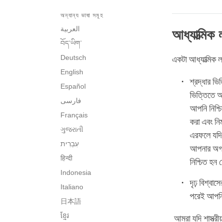
অন্যান্য ভাষা সমূহ
العربية
আধ্যাত্মিক 
བོད་ཡིག་
Deutsch
একটা আধ্যাত্মিক ল
English
শ্রদ্ধার ভি
Español
ভিত্তিতে 
فارسی
আপনি নিশ্চ
Français
করা এবং নি
ગુજરાતી
এরফলে যদি 
আপনার অগ্
हिन्दी
নিশ্চিত হন 
Indonesia
দৃঢ় বিশ্বাস
Italiano
পরেই আপনি
日本語
ខ្មែរ
আমরা যদি শাস্ত্রী