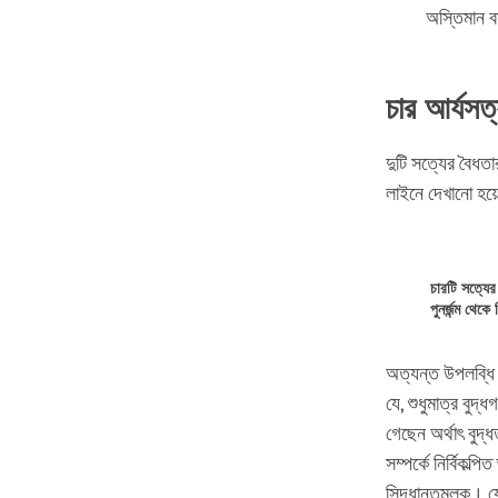
অস্তিমান ব
চার আর্যসত
দুটি সত্যের বৈধত
লাইনে দেখানো হয়
চারটি সত্যের
পুনর্জন্ম থেক
অত্যন্ত উপলব্ধি ক
যে, শুধুমাত্র বুদ
গেছেন অর্থাৎ বুদ
সম্পর্কে নির্বিকল
সিদ্ধান্তমূলক। যে