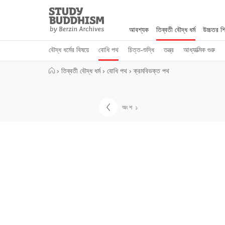
Close
Study
Buddhism
আবশ্যক
তিব্বতী বৌদ্ধ ধর্ম
উচ্চতর শিক
Home
বৌদ্ধ ধর্মের বিষয়ে
বোধি পথ
চিত্ত-শুদ্ধি
তন্ত্র
আধ্যাত্মিক গুরু
›
তিব্বতী বৌদ্ধ ধর্ম
›
বোধি পথ
›
ক্রমবিভক্ত পথ
অংশ ১