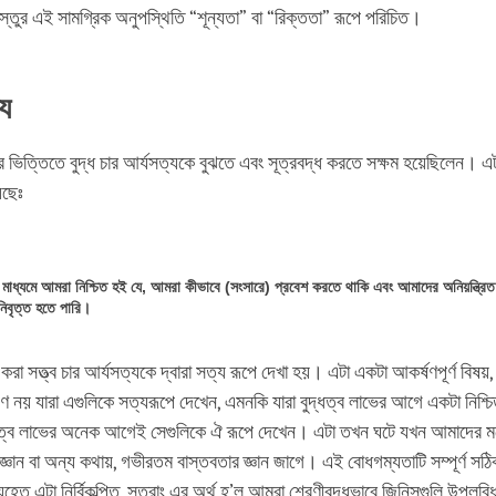
স্তুর এই সামগ্রিক অনুপস্থিতি “শূন্যতা” বা “রিক্ততা” রূপে পরিচিত।
্য
ার ভিত্তিতে বুদ্ধ চার আর্যসত্যকে বুঝতে এবং সূত্রবদ্ধ করতে সক্ষম হয়েছিলেন। এট
েছেঃ
 মাধ্যমে আমরা নিশ্চিত হই যে, আমরা কীভাবে (সংসারে) প্রবেশ করতে থাকি এবং আমাদের অনিয়ন্ত্রিত 
ে নিবৃত্ত হতে পারি।
রা সত্ত্ব চার আর্যসত্যকে দ্বারা সত্য রূপে দেখা হয়। এটা একটা আকর্ষণপূর্ণ বিষয়
্ধগণ নয় যারা এগুলিকে সত্যরূপে দেখেন, এমনকি যারা বুদ্ধত্ব লাভের আগে একটা নিশ্চিত
্ধত্ব লাভের অনেক আগেই সেগুলিকে ঐ রূপে দেখেন। এটা তখন ঘটে যখন আমাদের মধ্
্পিত জ্ঞান বা অন্য কথায়, গভীরতম বাস্তবতার জ্ঞান জাগে। এই বোধগম্যতাটি সম্পূর্ণ সঠ
হেতু এটা নির্বিকল্পিত, সুতরাং এর অর্থ হ’ল আমরা শ্রেণীবদ্ধভাবে জিনিসগুলি উপলব্