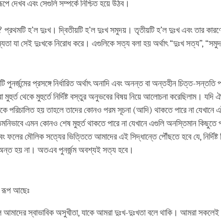
ূপে দেখব এবং সেগুলি সম্পর্কে নিশ্চিত হয়ে উঠব।
? প্রথমটি হ’ল দুঃখ। দ্বিতীয়টি হ’ল দুঃখ সমুদয়। তৃতীয়টি হ’ল দুঃখ এবং তার কারণে
গম্যতা যা সেই দুঃখকে নিরোধ করে। এগুলিকে সত্য বলা হয় অর্থাৎ “দুঃখ সত্য”, “সমু
ুনর্জন্মের প্রসঙ্গে নির্ধারিত অর্থাৎ অনাদি এবং অনন্ত বা অন্তহীন চিত্ত-সন্ততি প্রস
হুর্ত থেকে মুহুর্তে নির্দিষ্ট বস্তুর অনুভবের বিষয় নিয়ে আলোচনা করেছিলাম। যদি ঐ 
কে পরিচালিত হয় তাহলে তাদের কোনও পরম সূচনা (আদি) থাকতে পারে না যেখানে এট
মনিভাবে এমন কোনও শেষ মুহুর্ত থাকতে পারে না যেখানে এগুলি অনস্তিমান কিছুত
 ফলের মৌলিক সত্যের ভিত্তিতে আমাদের এই সিদ্ধান্তে পৌঁছতে হবে যে, নির্দিষ্ট
্ত হয় না। অতএব পুনর্জন্ম অবশ্যই সত্য হবে।
ি রূপ আছেঃ
ল আমাদের স্বাভাবিক অসুখীতা, যাকে আমরা দুঃখ-দুঃখতা বলে থাকি। আমরা সকলেই