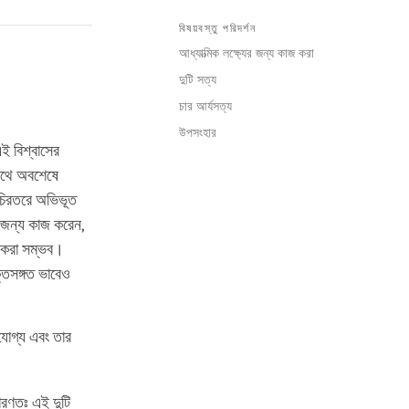
বিষয়বস্তু পরিদর্শন
আধ্যাত্মিক লক্ষ্যের জন্য কাজ করা
দুটি সত্য
চার আর্যসত্য
উপসংহার
এই বিশ্বাসের
াথে অবশেষে
 চিরতরে অভিভূত
 জন্য কাজ করেন,
ন করা সম্ভব।
িসঙ্গত ভাবেও
নযোগ্য এবং তার
ধারণতঃ এই দুটি