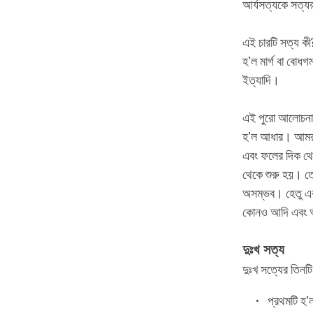
আর্যসত্যকে সত্যর
এই চারটি সত্য কী
হ’ল মার্গ বা বোধ
ইত্যাদি।
এই পুরো আলোচনাটি প
হ’ল আধার। আমরা মু
এবং ফলের দিক থে
থেকে শুরু হয়। তে
অসম্ভব। হেতু এবং
কোনও আদি এবং অন
দুঃখ সত্য
দুঃখ সত্যের তিনট
প্রথমটি হ’