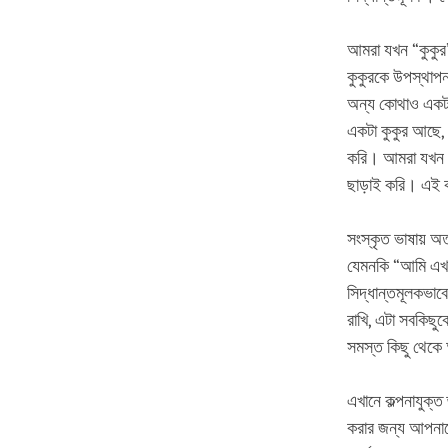
আমরা যখন “কুকুর
কুকুরকে উপস্থাপন
অন্য কোথাও একটা 
একটা কুকুর আছে, অ
করি। আমরা যখন নি
ছাড়াই করি। এই কা
সংস্কৃত ভাষায় অত্
যেমনকি “আমি এখন 
সিদ্ধান্তমূলকভাব
রাখি, এটা সবকিছু
সমস্ত কিছু থেকে
এখানে কল্পনাযুক্
করার জন্য আপনাকে