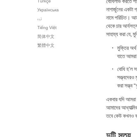
বোধিলাভ করতে পা
Türkçe
নাগার্জুনের একটা 
Українська
নামে পরিচিত। আমর
اُردو
থেকে চার আর্যসত্
Tiếng Việt
সাহায্য করা যে, 
简体中文
繁體中文
মুক্তির অর্থ
যাতে আমরা চ
বোধি হ’ল 
সত্ত্বদেরও
করা সত্ত্ব 
একবার যদি আমরা নি
আমাদের আধ্যাত্মি
তবে কেউ কখনও ব্
দুটি সত্য