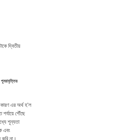
াকে দ্বিতীয়
পুনরাবৃত্তির
, কারণ এর অর্থ হ’ল
 পর্যায়ে পৌঁছে
যে শূন্যতা
িক এবং
ধি করি না।