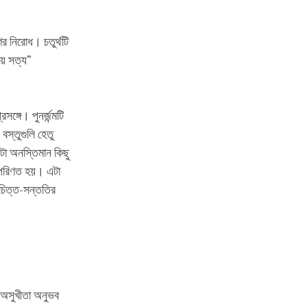
র নিরোধ। চতুর্থটি
দয় সত্য”
ঙ্গে। পুনর্জন্মটি
বস্তুগুলি হেতু
া অনস্তিমান কিছু
ে পরিণত হয়। এটা
 চিত্ত-সন্ততির
 অসুখীতা অনুভব