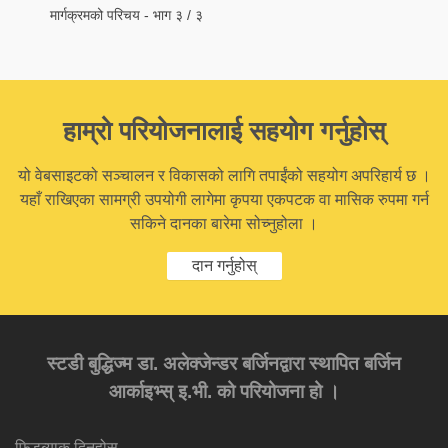
मार्गक्रमको परिचय - भाग ३ / ३
हाम्रो परियोजनालाई सहयोग गर्नुहोस्
यो वेबसाइटको सञ्चालन र विकासको लागि तपाईंको सहयोग अपरिहार्य छ ।
यहाँ राखिएका सामग्री उपयोगी लागेमा कृपया एकपटक वा मासिक रुपमा गर्न
सकिने दानका बारेमा सोच्नुहोला ।
दान गर्नुहोस्
स्टडी बुद्धिज्म डा. अलेक्जेन्डर बर्जिनद्वारा स्थापित बर्जिन
आर्काइभ्स् इ.भी. को परियोजना हो ।
फिडब्याक दिनुहोस्