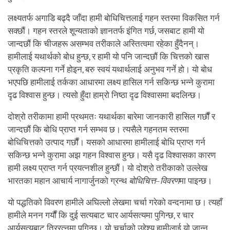
लक्ष्यतर्फ अगाडि बढ्दै जाँदा हामी बोधिचित्तलाई गहन स्तरमा विकसित गर्न
सक्छौं। गहन स्तरले शून्यताको ज्ञानतर्फ इंगित गर्छ, जसबाट हामी यो
जान्दछौं कि चीजहरू असम्भव तरीकाले अस्तित्वमा रहेका हुँदैनन्।
हामीलाई यथार्थको बोध हुन्छ, र हामी यो पनि जान्दछौं कि चित्तको खास
प्रकृति कल्पना गर्ने होइन, बरु स्वयं यथार्थलाई अनुभव गर्ने हो। यो बोध
भएपछि हामीलाई तर्कका आधारमा लक्ष्य हासिल गर्न सकिन्छ भन्ने कुरामा
दृढ विश्वास हुन्छ। त्यसो हुँदा हाम्रो निष्ठा दृढ विश्वासमा बदलिन्छ।
दोश्रो तरीकामा हामी प्रथमतः यथार्थका बारेमा जानकारी हासिल गर्छौं र
जान्दछौं कि बोधि प्राप्त गर्न सम्भव छ। त्यसैले गहनतम स्तरमा
बोधिचित्तको उत्पाद गर्छौं। यसको आधारमा हामीलाई बोधि प्राप्त गर्न
सकिन्छ भन्ने कुरामा अझ गहन विश्वास हुन्छ। यसै दृढ विश्वासका कारण
हामी लक्ष्य प्राप्त गर्न प्रयत्नशील हुन्छौं। यो दोश्रो तरीकाको उल्लेख
भारतका महान आचार्य नागार्जुनको ग्रन्थ
बोधिचित्त
–
विवरण
मा पाइन्छ।
यो पद्धतिको विवरण हामीले अघिल्लो लेखमा चर्चा गरेको वन्दनामा छ। त्यहाँ
हामीले मनन गर्यौं कि दुई सत्यबाट चार आर्यसत्यमा पुगिन्छ, र चार
आर्यसत्यबाट त्रिरत्नमा पुगिन्छ। यो चर्चाको उद्देश्य हामीलाई यो जान्न