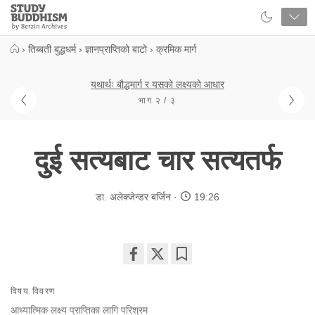
Close
Study
Buddhism
Home
›
तिब्बती बुद्धधर्म
›
ज्ञानप्राप्तिको बाटो
›
क्रमिक मार्ग
यथार्थः बौद्धमार्ग र यसको लक्ष्यको आधार
भाग २ / ३
दुई सत्यबाट चार सत्यतर्फ
डा. अलेक्जेन्डर बर्जिन
19:26
Share
Bookmark
on
विषय विवरण
facebook
आध्यात्मिक लक्ष्य प्राप्तिका लागि परिश्रम