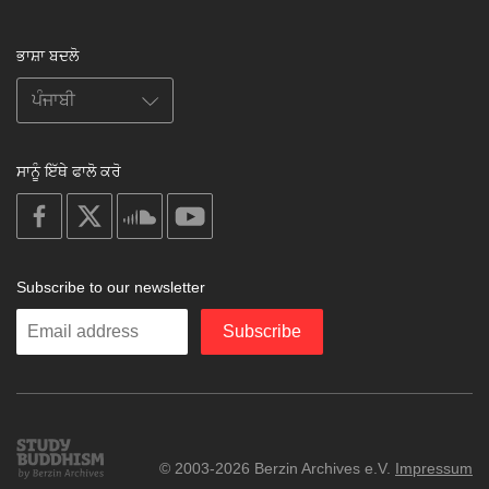
ਭਾਸ਼ਾ ਬਦਲੋ
ਸਾਨੂੰ ਇੱਥੇ ਫਾਲੋ ਕਰੋ
on
on
on
on
facebook
X
soundcloud
youtube
Subscribe to our newsletter
Enter
Subscribe
your
email
Study
© 2003-2026 Berzin Archives e.V.
Impressum
Buddhism