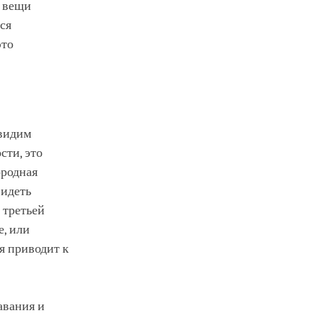
о вещи
тся
это
 видим
сти, это
ородная
видеть
 третьей
е, или
ая приводит к
авания и