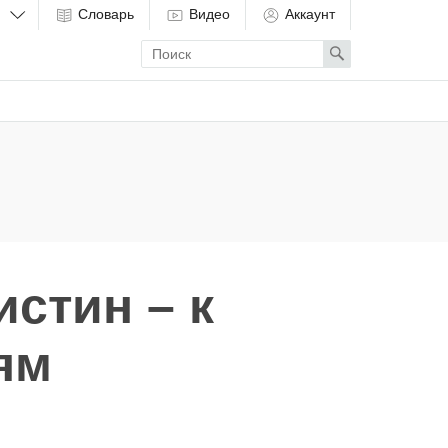
Словарь
Видео
Аккаунт
Enter
Search
search
term
стин – к
ям