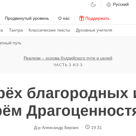
м
Продвинутый уровень
О нас
Поддержать
ма
Тантра
Классические тексты
Духовные учителя
апный путь
Реализм – основа буддийского пути и целей
ЧАСТЬ 3 ИЗ 3
рёх благородных и
рём Драгоценност
Д-р Александр Берзин
19:31