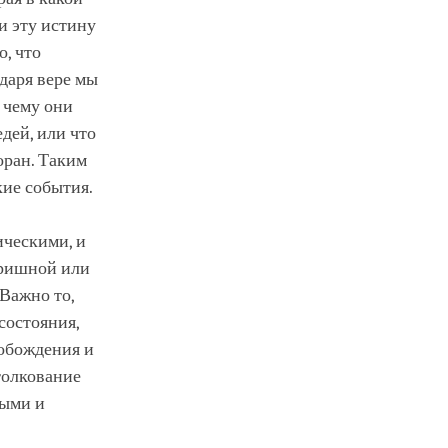
и эту истину
о, что
даря вере мы
, чему они
дей, или что
оран. Таким
кие события.
ическими, и
Кришной или
Важно то,
состояния,
вобождения и
толкование
ными и