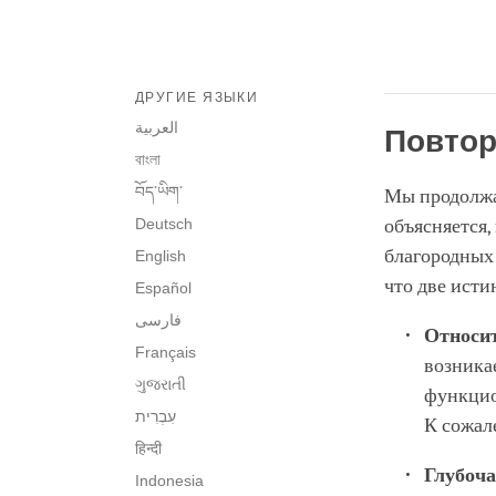
ДРУГИЕ ЯЗЫКИ
العربية
Повтор
বাংলা
བོད་ཡིག་
Мы продолжа
Deutsch
объясняется
благородных 
English
что две исти
Español
فارسی
Относит
Français
возника
ગુજરાતી
функцио
К сожал
हिन्दी
Глубоч
Indonesia