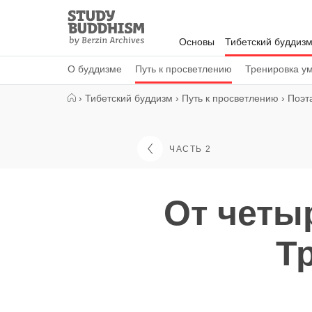
Close
Study
Buddhism
Основы
Тибетский буддиз
Home
О буддизме
Путь к просветлению
Тренировка у
›
Тибетский буддизм
›
Путь к просветлению
›
Поэт
ЧАСТЬ 2
От четы
Т