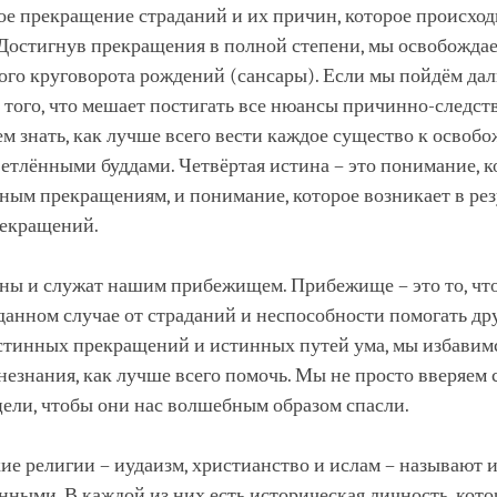
ое прекращение страданий и их причин, которое происход
 Достигнув прекращения в полной степени, мы освобождае
ого круговорота рождений (сансары). Если мы пойдём да
 того, что мешает постигать все нюансы причинно-следс
дем знать, как лучше всего вести каждое существо к освоб
етлёнными буддами. Четвёртая истина – это понимание, к
ным прекращениям, и понимание, которое возникает в рез
екращений.
ины и служат нашим прибежищем. Прибежище – это то, что
данном случае от страданий и неспособности помогать др
стинных прекращений и истинных путей ума, мы избавимс
незнания, как лучше всего помочь. Мы не просто вверяем с
цели, чтобы они нас волшебным образом спасли.
е религии – иудаизм, христианство и ислам – называют 
ными. В каждой из них есть историческая личность, котор