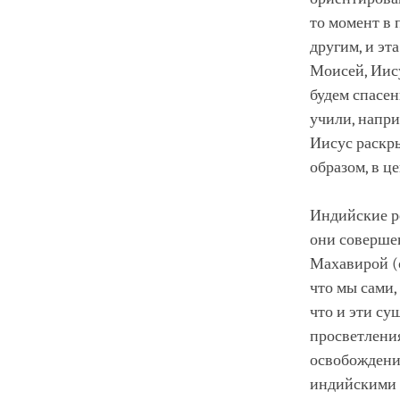
то момент в 
другим, и эт
Моисей, Иису
будем спасен
учили, напри
Иисус раскры
образом, в ц
Индийские р
они совершен
Махавирой (
что мы сами,
что и эти су
просветления
освобождени
индийскими 