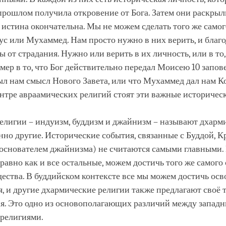
прошлом получила откровение от Бога. Затем они раскрыл
а истина окончательна. Мы не можем сделать того же самог
с или Мухаммед. Нам просто нужно в них верить, и благо
ы от страдания. Нужно или верить в их личность, или в то
мер в то, что Бог действительно передал Моисею 10 запове
л нам смысл Нового Завета, или что Мухаммед дал нам К
ентре авраамических религий стоят эти важные историчес
елигии – индуизм, буддизм и джайнизм – называют дхарм
но другие. Исторические события, связанные с Буддой, 
основателем джайнизма) не считаются самыми главными. 
 равно как и все остальные, можем достичь того же самого 
щества. В буддийском контексте все мы можем достичь ос
, и другие дхармические религии также предлагают своё 
я. Это одно из основополагающих различий между запад
религиями.