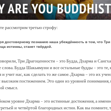
те рассмотрим третью строфу:
ря достоверному познанию наша убеждённость в том, что Три
ща истинны, станет твёрдой.
оворили, Три Драгоценности – это Будда, Дхарма и Сангха
 слова. Будда Шакьямуни и все остальные будды – это те, 
 и учит нас, как сделать то же самое. Дхарма – это их учен
 высоким постижением. Это один из уровней понимания, н
ий смысл.
боком уровне Дхарма – это истинные достижения, а именн
ретьей и четвёртой благородных истин. Как вы помните, 