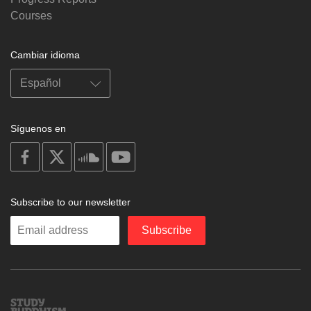
Courses
Cambiar idioma
Síguenos en
on
on
on
on
facebook
X
soundcloud
youtube
Subscribe to our newsletter
Enter
Subscribe
your
email
Study