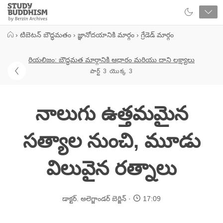
Close
Study
Buddhism
Home
›
టిబెటన్ బౌద్ధమతం
›
జ్ఞానోదయానికి మార్గం
›
గ్రేడెడ్ మార్గం
రియలిజం: బౌద్ధమత మార్గానికి ఆధారం మరియు దాని లక్ష్యాలు
పార్ట్ 3 యొక్క 3
నాలుగు ఉత్తమమైన
సత్యాల నుంచి, మూడు
విలువైన రత్నాలు
డాక్టర్. అలెగ్జాండర్ బెర్జిన్
17:09