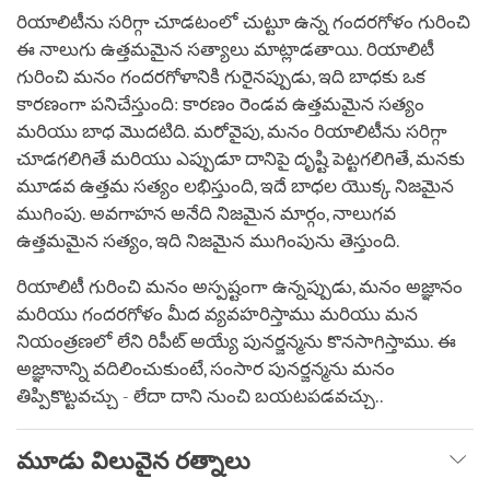
రియాలిటీను సరిగ్గా చూడటంలో చుట్టూ ఉన్న గందరగోళం గురించి
ఈ నాలుగు ఉత్తమమైన సత్యాలు మాట్లాడతాయి. రియాలిటీ
గురించి మనం గందరగోళానికి గురైనప్పుడు, ఇది బాధకు ఒక
కారణంగా పనిచేస్తుంది: కారణం రెండవ ఉత్తమమైన సత్యం
మరియు బాధ మొదటిది. మరోవైపు, మనం రియాలిటీను సరిగ్గా
చూడగలిగితే మరియు ఎప్పుడూ దానిపై దృష్టి పెట్టగలిగితే, మనకు
మూడవ ఉత్తమ సత్యం లభిస్తుంది, ఇదే బాధల యొక్క నిజమైన
ముగింపు. అవగాహన అనేది నిజమైన మార్గం, నాలుగవ
ఉత్తమమైన సత్యం, ఇది నిజమైన ముగింపును తెస్తుంది.
రియాలిటీ గురించి మనం అస్పష్టంగా ఉన్నప్పుడు, మనం అజ్ఞానం
మరియు గందరగోళం మీద వ్యవహరిస్తాము మరియు మన
నియంత్రణలో లేని రిపీట్ అయ్యే పునర్జన్మను కొనసాగిస్తాము. ఈ
అజ్ఞానాన్ని వదిలించుకుంటే, సంసార పునర్జన్మను మనం
తిప్పికొట్టవచ్చు - లేదా దాని నుంచి బయటపడవచ్చు..
మూడు విలువైన రత్నాలు