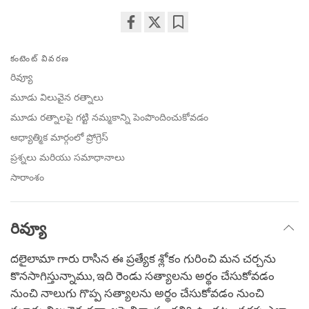
Share
Bookmark
on
కంటెంట్ వివరణ
facebook
రివ్యూ
మూడు విలువైన రత్నాలు
మూడు రత్నాలపై గట్టి నమ్మకాన్ని పెంపొందించుకోవడం
ఆధ్యాత్మిక మార్గంలో ప్రోగ్రెస్
ప్రశ్నలు మరియు సమాధానాలు
సారాంశం
రివ్యూ
దలైలామా గారు రాసిన ఈ ప్రత్యేక శ్లోకం గురించి మన చర్చను
కొనసాగిస్తున్నాము, ఇది రెండు సత్యాలను అర్థం చేసుకోవడం
నుంచి నాలుగు గొప్ప సత్యాలను అర్థం చేసుకోవడం నుంచి