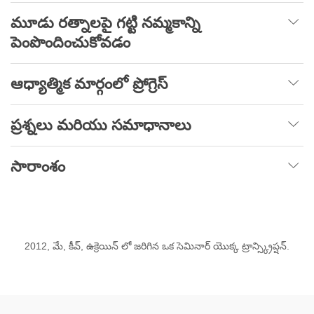
మూడు రత్నాలపై గట్టి నమ్మకాన్ని
పెంపొందించుకోవడం
ఆధ్యాత్మిక మార్గంలో ప్రోగ్రెస్
ప్రశ్నలు మరియు సమాధానాలు
సారాంశం
2012, మే, కీవ్, ఉక్రెయిన్ లో జరిగిన ఒక సెమినార్ యొక్క ట్రాన్స్క్రిప్షన్.