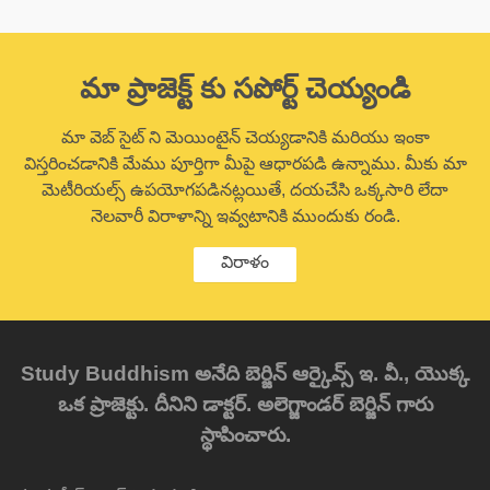
మా ప్రాజెక్ట్ కు సపోర్ట్ చెయ్యండి
మా వెబ్ సైట్ ని మెయింటైన్ చెయ్యడానికి మరియు ఇంకా
విస్తరించడానికి మేము పూర్తిగా మీపై ఆధారపడి ఉన్నాము. మీకు మా
మెటీరియల్స్ ఉపయోగపడినట్లయితే, దయచేసి ఒక్కసారి లేదా
నెలవారీ విరాళాన్ని ఇవ్వటానికి ముందుకు రండి.
విరాళం
Study Buddhism అనేది బెర్జిన్ ఆర్కైవ్స్ ఇ. వీ., యొక్క
ఒక ప్రాజెక్టు. దీనిని డాక్టర్. అలెగ్జాండర్ బెర్జిన్ గారు
స్థాపించారు.