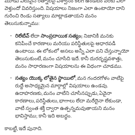
మూడు విలువైన రత్నాలపై విశ్వాసం కలిగి ఉండటం వరకు ఎలా
వెళ్తుందో వివరిస్తుంది. విషయాలు నిజంగా ఎలా ఉంటాయో దాని
గురించి రెండు సత్యాలు మాట్లాడతాయని మనం
తెలుసుకున్నాము:
రిలేటివ్
లేదా
సాంప్రదాయిక సత్యం;
నిజానికి మనకు
కనిపించే కారణాలు మరియు పరిస్థితులపై ఆధారపడి
ఉంటాయి. ఈ లోకంలో అసలు అన్నీ ఎలా పని చేస్తున్నాయో
తెలుసుకుంటే, మనం చూసేది ఇదే. కానీ దురదృష్టవశాత్తు,
మనం సాధారణంగా విషయాలను ఈ విధంగా చూడము.
సత్యం యొక్క లోతైన స్థాయిలో
, మన గందరగోళం వాటిపై
రుద్దే అసాధ్యమైన మార్గాల్లో విషయాలు ఉండవు.
ఉదాహరణకు, మనం వాటిని చూసినప్పుడు, ఏవైనా
కారణాలు, పరిస్థితులు, భాగాలు లేదా మరేదైనా లేకుండా,
వాటి స్వంత శక్తి ద్వారా ఉత్పన్నమవుతాయని మనం
భావిస్తాము; కానీ ఇది అబద్ధం.
కాబట్టి, ఇదే పునాది.