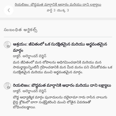
రియలిజం: బౌద్ధమత మార్గానికి ఆధారం మరియు దాని లక్ష్యాలు
పార్ట్ 3 యొక్క 3
సంబంధిత ఆర్టికల్స్
ఆశ్రయం: జీవితంలో ఒక సురక్షితమైన మరియు అర్థవంతమైన
మార్గం
డాక్టర్. అలెగ్జాండర్ బెర్జిన్
మన జీవితంలో మన లోపాలను అధిగమించడానికి మరియు మన
సామర్థ్యాలన్నింటినీ గ్రహించడానికి మన మీద మనం పని చేసుకోవడం ఒక
సురక్షితమైన మరియు మంచి అర్థవంతమైన మార్గం.
రియలిజం: బౌద్ధమత మార్గానికి ఆధారం మరియు దాని లక్ష్యాలు
డాక్టర్. అలెగ్జాండర్ బెర్జిన్
బౌద్ధ ఆధ్యాత్మిక మార్గం పునాదులను దలైలామా గారు రాసిన నాలుగు
లైన్ల శ్లోకంలో బాగా సంక్షిప్తీకరించి మంచి లోతైన వివరణతో
బోధించబడ్డాయి.