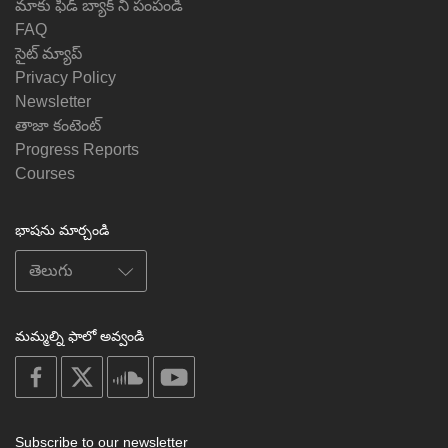
మాకు ఫీడ్ బ్యాక్ ని పంపండి
FAQ
సైట్ మ్యాప్
Privacy Policy
Newsletter
తాజా కంటెంట్
Progress Reports
Courses
భాషను మార్చండి
మమ్మల్ని ఫాలో అవ్వండి
on
on
on
on
facebook
X
soundcloud
youtube
Subscribe to our newsletter