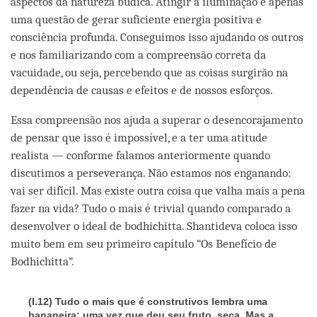
aspectos da natureza búdica. Atingir a iluminação é apenas
uma questão de gerar suficiente energia positiva e
consciência profunda. Conseguimos isso ajudando os outros
e nos familiarizando com a compreensão correta da
vacuidade, ou seja, percebendo que as coisas surgirão na
dependência de causas e efeitos e de nossos esforços.
Essa compreensão nos ajuda a superar o desencorajamento
de pensar que isso é impossível, e a ter uma atitude
realista — conforme falamos anteriormente quando
discutimos a perseverança. Não estamos nos enganando:
vai ser difícil. Mas existe outra coisa que valha mais a pena
fazer na vida? Tudo o mais é trivial quando comparado a
desenvolver o ideal de bodhichitta. Shantideva coloca isso
muito bem em seu primeiro capítulo “Os Benefício de
Bodhichitta”.
(I.12) Tudo o mais que é construtivos lembra uma
bananeira: uma vez que deu seu fruto, seca. Mas a