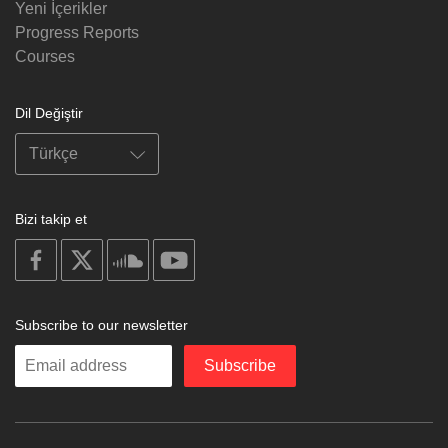
Yeni İçerikler
Progress Reports
Courses
Dil Değiştir
Bizi takip et
on
on
on
on
facebook
X
soundcloud
youtube
Subscribe to our newsletter
Enter
Subscribe
your
email