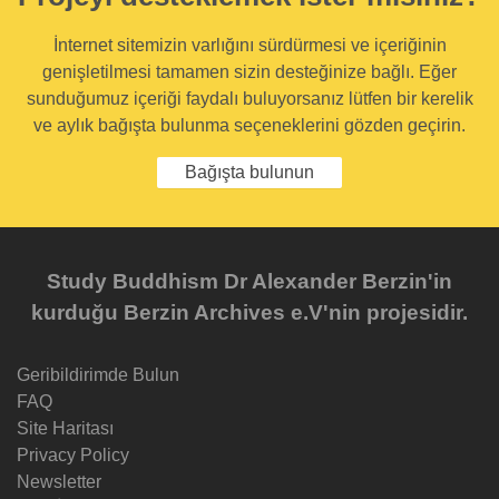
İnternet sitemizin varlığını sürdürmesi ve içeriğinin
genişletilmesi tamamen sizin desteğinize bağlı. Eğer
sunduğumuz içeriği faydalı buluyorsanız lütfen bir kerelik
ve aylık bağışta bulunma seçeneklerini gözden geçirin.
Bağışta bulunun
Study Buddhism Dr Alexander Berzin'in
kurduğu Berzin Archives e.V'nin projesidir.
Geribildirimde Bulun
FAQ
Site Haritası
Privacy Policy
Newsletter