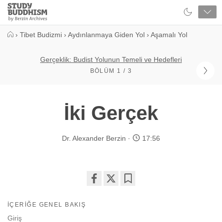
Close
Study
Buddhism
Home
›
Tibet Budizmi
›
Aydınlanmaya Giden Yol
›
Aşamalı Yol
Gerçeklik: Budist Yolunun Temeli ve Hedefleri
BÖLÜM 1 / 3
İki Gerçek
Dr. Alexander Berzin
17:56
Share
Bookmark
on
İÇERIĞE GENEL BAKIŞ
facebook
Giriş