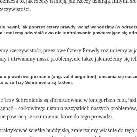
oznacza to, jak rzeczy istnieją, jak rzeczy działają. Innymi sł
zeczywistości.
się pewni, jak poprzez cztery prawdy, wciąż wchodzimy (w odradza
jak możemy odwrócić owo niekontrolowanie powtarzające się odr
iemy rzeczywistość, przez owe Cztery Prawdy rozumiemy w ja
y i utrwalamy nasze problemy, ale także jak możemy się ic
u o prawdziwe poznanie (ang. valid cognition), umacnia się nasz
nie, że Trzy Schronienia są faktem.
że Trzy Schronienia są sformułowane w kategoriach celu, ja
iągnąć – całkowitego ustania wszystkich naszych problemów, 
nie powrócą i zrozumienia, które do tego prowadzi.
praktykować ścieżkę buddyjską, zmierzajmy właśnie do tego c