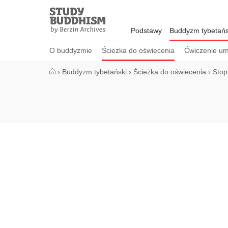
Close
Study
Buddhism
Podstawy
Buddyzm tybetańs
Home
O buddyzmie
Ścieżka do oświecenia
Ćwiczenie um
›
Buddyzm tybetański
›
Ścieżka do oświecenia
›
Stop