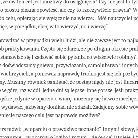
 że ów ten cel jest możliwy do osiągnięcia? Czy nie jest to tyl
po prostu piękna opowieść, ale czy to rzeczywiście prawda? W
do celu, opierając się wyłącznie na wierze: „Mój nauczyciel p
więc, w porządku, chcę w to wierzyć, no i wierzę”.
prawdzać w przypadku wielu ludzi, ale nie zawsze jest to najb
ób praktykowania. Często się zdarza, że po długim okresie pra
tanawiać się i zadawać sobie pytania, co właściwie robimy? D
 doświadczamy gniewu, przywiązania, samolubstwa i innyc
ichrzycieli, a ponieważ naprawdę trudno jest się ich pozby
y. Musimy również pamiętać, że postęp nigdy nie jest linear
w górę, raz w dół. Jedne dni są lepsze, inne gorsze. Jeśli pra
skie jedynie w oparciu o wiarę, możemy się łatwo zniechęci
 wydawać, jakbyśmy donikąd nie zdążali. Zadajemy sobie wów
ągnięcie naszego celu jest naprawdę możliwe?”
ers mówi: „w oparciu o prawdziwe poznanie”. Innymi słowy, 
rozumie – w oparciu o logikę i rozum – że ów cel istnieje, i ż