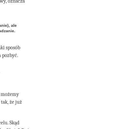
owy, oznacza
nie), ale
adzanie.
ki sposób
h pozbyć.
e
ki możemy
tak, że już
elu. Skąd