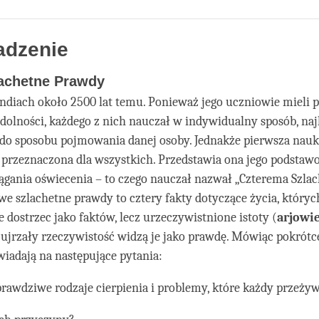
Share
Bookmark
on
facebook
dzenie
lachetne Prawdy
ndiach około 2500 lat temu. Ponieważ jego uczniowie mieli 
zdolności, każdego z nich nauczał w indywidualny sposób, naj
do sposobu pojmowania danej osoby. Jednakże pierwsza nauk
 przeznaczona dla wszystkich. Przedstawia ona jego podsta
ągania oświecenia – to czego nauczał nazwał „Czterema Szla
e szlachetne prawdy to cztery fakty dotyczące życia, któryc
e dostrzec jako faktów, lecz urzeczywistnione istoty (
arjowi
ujrzały rzeczywistość widzą je jako prawdę. Mówiąc pokrótc
iadają na następujące pytania:
 prawdziwe rodzaje cierpienia i problemy, które każdy przeży