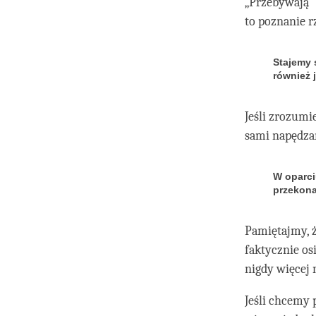
„Przebywają” 
to poznanie r
Stajemy 
również 
Jeśli zrozum
sami napędzam
W oparci
przekona
Pamiętajmy, 
faktycznie os
nigdy więcej 
Jeśli chcemy 