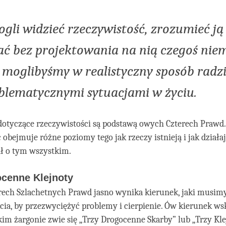
li widzieć rzeczywistość, zrozumieć ją 
ć bez projektowania na nią czegoś niem
 moglibyśmy w realistyczny sposób radzi
blematycznymi sytuacjami w życiu
.
otyczące rzeczywistości są podstawą owych Czterech Prawd.
 obejmuje różne poziomy tego jak rzeczy istnieją i jak działaj
ł o tym wszystkim.
ocenne Klejnoty
rech Szlachetnych Prawd jasno wynika kierunek, jaki musi
cia, by przezwyciężyć problemy i cierpienie. Ów kierunek wsk
im żargonie zwie się „Trzy Drogocenne Skarby” lub „Trzy Kl