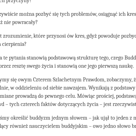
 ich przyczyny?
zywiście można pozbyć się tych problemów, osiągnąć ich kres
uż nie powracały?
t zrozumienie, które przynosi ów kres, gdyż powoduje pozbyc
 cierpienia?
 te pytania stanowią podstawową strukturę tego, czego Bud
rzez resztę swego życia i stanowią one jego pierwszą naukę.
zymy się owym Czterem Szlachetnym Prawdom, zobaczymy, że 
nie, w oddzieleniu od siebie nawzajem. Wynikają z podstawy 
umiane prowadzą do pewnego celu. Mówiąc prościej, podsta
d – tych czterech faktów dotyczących życia – jest rzeczywist
byśmy określić buddyzm jednym słowem – jak ujął to jeden z 
ędący również nauczycielem buddyjskim – owo jedno słowo b