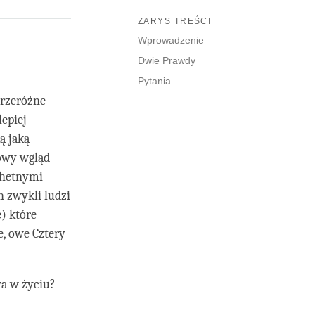
ZARYS TREŚCI
Wprowadzenie
Dwie Prawdy
Pytania
przeróżne
lepiej
ą jaką
wowy wgląd
chetnymi
h zwykli ludzi
e
) które
e, owe Cztery
wa w życiu?