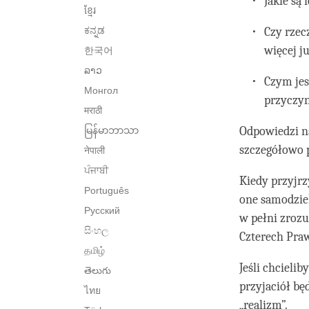
Jakie są
ខ្មែរ
ಕನ್ನಡ
Czy rzec
więcej j
한국어
ລາວ
Czym jes
Монгол
przyczyn
मराठी
Odpowiedzi na
မြန်မာဘာသာ
szczegółowo p
नेपाली
ਪੰਜਾਬੀ
Kiedy przyjr
Português
one samodziel
Русский
w pełni zroz
සිංහල
Czterech Praw
தமிழ்
Jeśli chcieli
తెలుగు
przyjaciół b
ไทย
„realizm”.