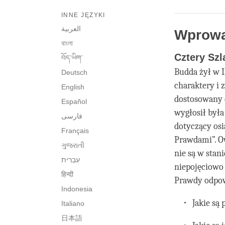
INNE JĘZYKI
العربية
Wprowa
বাংলা
Cztery Sz
བོད་ཡིག་
Budda żył w I
Deutsch
charaktery i 
English
dostosowany 
Español
wygłosił była
فارسی
dotyczący osi
Français
Prawdami”. Ow
ગુજરાતી
nie są w stani
niepojęciowo 
हिन्दी
Prawdy odpow
Indonesia
Jakie są
Italiano
日本語