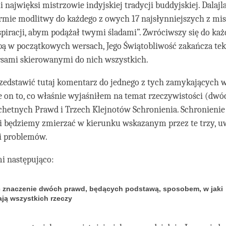
i najwięksi mistrzowie indyjskiej tradycji buddyjskiej. Dalaj
rmie modlitwy do każdego z owych 17 najsłynniejszych z mi
spiracji, abym podążał twymi śladami”. Zwróciwszy się do każ
bą w początkowych wersach, Jego Świątobliwość zakańcza tek
sami skierowanymi do nich wszystkich.
edstawić tutaj komentarz do jednego z tych zamykających w
on to, co właśnie wyjaśniłem na temat rzeczywistości (dwó
chetnych Prawd i Trzech Klejnotów Schronienia. Schronienie
śli będziemy zmierzać w kierunku wskazanym przez te trzy, 
 i problemów.
i następująco:
 znaczenie dwóch prawd, będących podstawą, sposobem, w jaki
ją wszystkich rzeczy