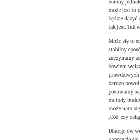
wiemy jednak,
może jest to 
będzie dążyć 
tak jest. Tak 
Może się to s
stabilny spos
zaczynamy zas
bowiem wciąż
prawdziwych w
bardzo powoln
posuwamy się 
metody buddyj
może nam się
„Cóż, czy osi
Dlatego ów w
naprawdę się z