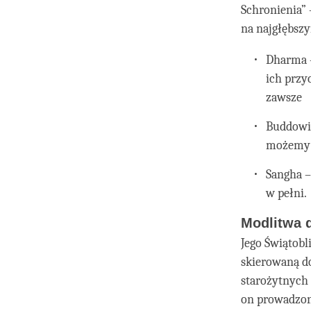
Schronienia” 
na najgłębsz
Dharma –
ich przy
zawsze
Buddowie
możemy 
Sangha –
w pełni.
Modlitwa 
Jego Świątobl
skierowaną do
starożytnych I
on prowadzony