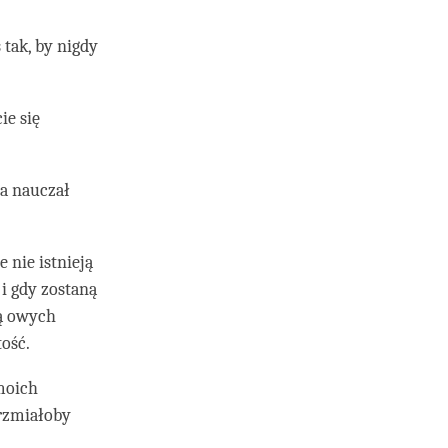
 tak, by nigdy
ie się
da nauczał
nie istnieją
i gdy zostaną
wą owych
ość.
moich
rzmiałoby