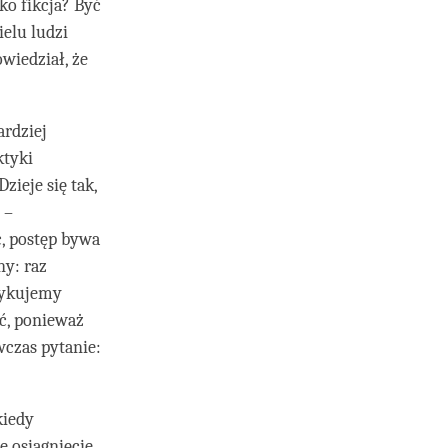
ko fikcja? Być
ielu ludzi
owiedział, że
ardziej
ktyki
zieje się tak,
h –
ć, postęp bywa
ny: raz
ktykujemy
ć, ponieważ
czas pytanie:
kiedy
e osiągnięcie