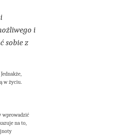
i
ożliwego i
ć sobie z
 Jednakże,
ą w życiu.
my wprowadzić
azuje na to,
ejnoty