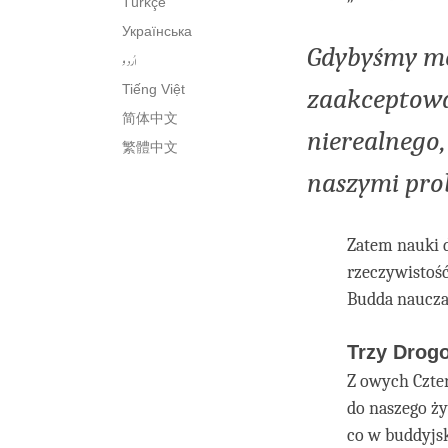
Türkçe
Українська
Gdybyśmy mog
اُردو
Tiếng Việt
zaakceptowa
简体中文
nierealnego,
繁體中文
naszymi pro
Zatem nauki d
rzeczywistość
Budda naucza
Trzy Drog
Z owych Czte
do naszego ży
co w buddyjsk