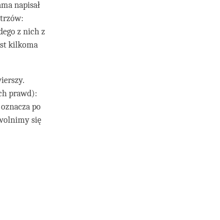
lama napisał
strzów:
dego z nich z
st kilkoma
ierszy.
ch prawd):
 oznacza po
uwolnimy się