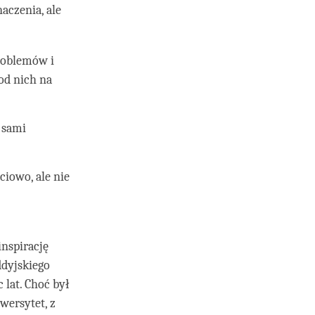
aczenia, ale
roblemów i
od nich na
y sami
ciowo, ale nie
inspirację
ddyjskiego
 lat. Choć był
wersytet, z