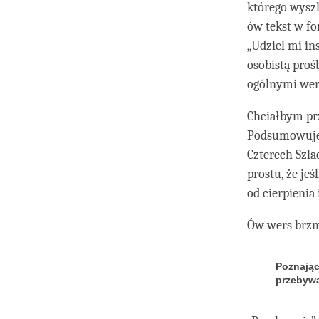
którego wyszl
ów tekst w fo
„Udziel mi in
osobistą proś
ogólnymi wer
Chciałbym prz
Podsumowuje 
Czterech Szla
prostu, że je
od cierpienia
Ów wers brzm
Poznając
przebywa