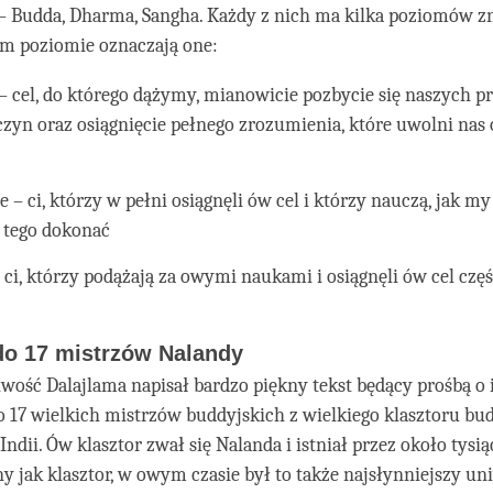
– Budda, Dharma, Sangha. Każdy z nich ma kilka poziomów zn
ym poziomie oznaczają one:
 cel, do którego dążymy, mianowicie pozbycie się naszych p
czyn oraz osiągnięcie pełnego zrozumienia, które uwolni nas 
 – ci, którzy w pełni osiągnęli ów cel i którzy nauczą, jak m
tego dokonać
 ci, którzy podążają za owymi naukami i osiągnęli ów cel częś
do 17 mistrzów Nalandy
iwość Dalajlama napisał bardzo piękny tekst będący prośbą o 
 17 wielkich mistrzów buddyjskich z wielkiego klasztoru bu
ndii. Ów klasztor zwał się Nalanda i istniał przez około tysiąc
 jak klasztor, w owym czasie był to także najsłynniejszy uni