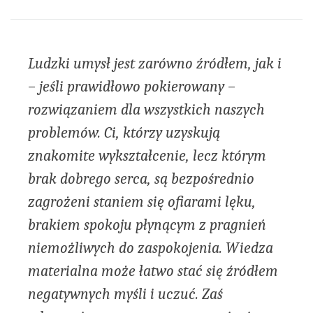
Share
Bookmark
on
facebook
Ludzki umysł jest zarówno źródłem, jak i
– jeśli prawidłowo pokierowany –
rozwiązaniem dla wszystkich naszych
problemów. Ci, którzy uzyskują
znakomite wykształcenie, lecz którym
brak dobrego serca, są bezpośrednio
zagrożeni staniem się ofiar
ami
lęku,
brakiem spokoju płynącym z pragnień
nie
możliwych
do zaspokojenia. Wiedza
materialna może łatwo stać się źródłem
negatywnych myśli i uczuć. Zaś