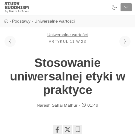
Close
Study
Buddhism
Home
›
Podstawy
›
Uniwersalne wartości
Uniwersalne wartości
ARTYKUŁ 11 W 23
Stosowanie
uniwersalnej etyki w
praktyce
Naresh Sahai Mathur
01:49