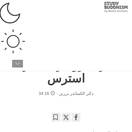
Study
Clos
Buddhism
Home
›
مطالعات پیشرفته
›
علم ذهن
›
بهداشت عاطفی
تجزیه و تحلیل بودایی
برای رویگردانی از
استرس
دکتر الکساندر برزین
34:16
Bookmark
Share
on