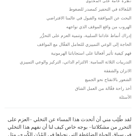
نظرة عامة على المحتوى
facebook
المُغالاة في التحفيز كمصدر للضغوط
البحث عن الموافقة والقبول في عالمنا الافتراضي
الهروب من واقع الموقف الذي نواجهه
إدراك أنماط عاداتنا السلبية، وتنمية العزم على التحرُّر
الحاجة إلى الوعي التمييزي للتعامل الفعَّال مع المواقف
فهم كيفية تأثير أفعالنا على استجاباتنا الهرمونية
التدريبات الثلاثة السامية: الالتزام الذاتي، التركيز والوعي التمييزي
الاتزان والشفقة
الشعور بالانفتاح نحو الجميع
أخذ راحة فعَّالة من العمل الشاق
الأسئلة
لقد طُلِب مني أن أتحدث هذا المساء عن التخلي –العزم على
التحرر من مشكلاتنا– بوجه خاص كيف لنا أن نفهم هذا التخلي
في سياق الحياة الضاغطة التي نحياها في المُدُن الكُبرى، مثل