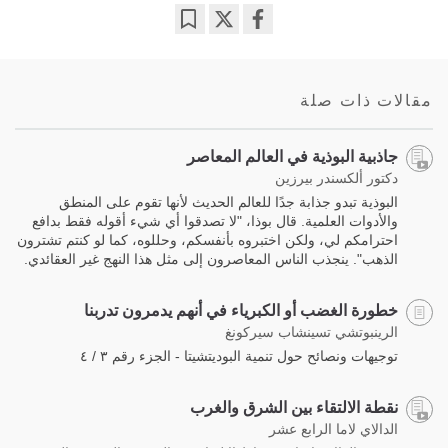
Bookmark
Share
on
facebook
مقالات ذات صلة
جاذبية البوذية في العالم المعاصر
دكتور ألكسندر بيرزين
البوذية تبدو جذابة جدًا للعالم الحديث لأنها تقوم على المنطق
والأدوات العلمية. قال بوذا، "لا تصدقوا أي شيء أقوله فقط بدافع
احترامكم لي، ولكن اختبروه بأنفسكم، وحللوه، كما لو كنتم تشترون
الذهب". ينجذب الناس المعاصرون إلى مثل هذا النهج غير العقائدي.
خطورة الغضب أو الكبرياء في أنهم يدمرون تدربنا
الرينبوتشي تسينشاب سيركونغ
توجيهات ونصائح حول تنمية البوديتشيتا - الجزء رقم ٣ / ٤
نقطة الالتقاء بين الشرق والغرب
الدالاي لاما الرابع عشر