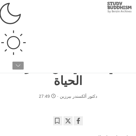
Study
Clos
Buddhism
Home
›
دراسات متقدمة
›
علم الذهن
›
الصحة الشعورية
التحليل البوذي للمساعدة
في التخلي عن ضغوط
الحياة
دكتور ألكسندر بيرزين
27:49
Bookmark
Share
on