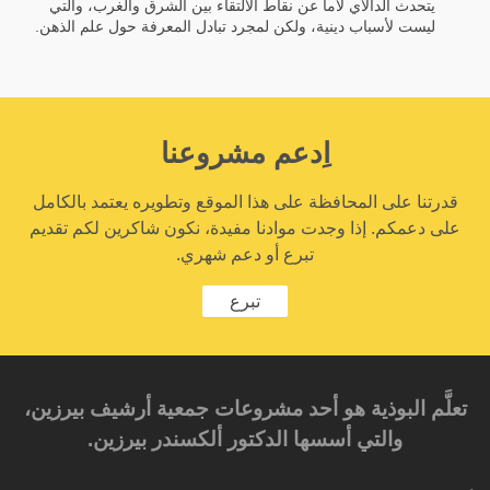
يتحدث الدالاي لاما عن نقاط الالتقاء بين الشرق والغرب، والتي
ليست لأسباب دينية، ولكن لمجرد تبادل المعرفة حول علم الذهن.
اِدعم مشروعنا
قدرتنا على المحافظة على هذا الموقع وتطويره يعتمد بالكامل
على دعمكم. إذا وجدت موادنا مفيدة، نكون شاكرين لكم تقديم
تبرع أو دعم شهري.
تبرع
تعلَّم البوذية هو أحد مشروعات جمعية أرشيف بيرزين،
والتي أسسها الدكتور ألكسندر بيرزين.‎‎