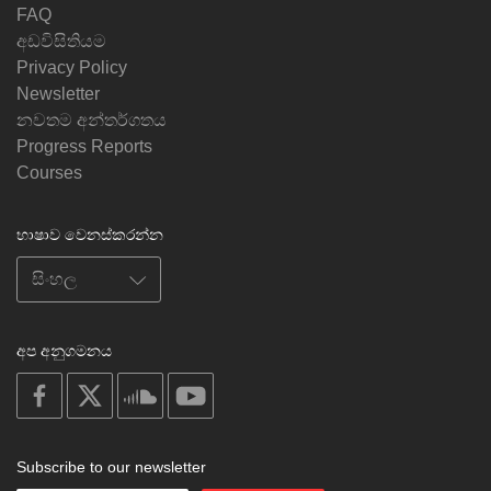
FAQ
අඩවිසිතියම
Privacy Policy
Newsletter
නවතම අන්තර්ගතය
Progress Reports
Courses
භාෂාව වෙනස්කරන්න
අප අනුගමනය
on
on
on
on
facebook
X
soundcloud
youtube
Subscribe to our newsletter