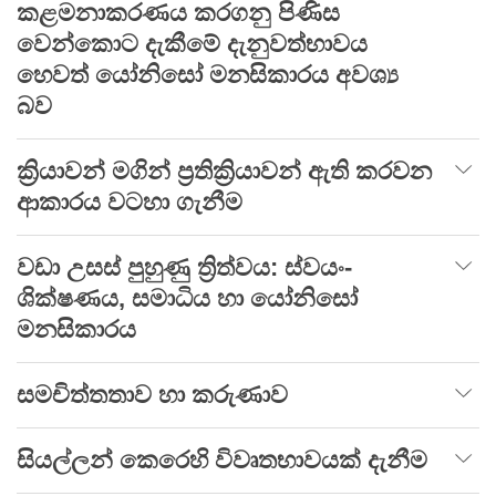
කළමනාකරණය කරගනු පිණිස
වෙන්කොට දැකීමේ දැනුවත්භාවය
හෙවත් යෝනිසෝ මනසිකාරය අවශ්‍ය
බව
ක්‍රියාවන් මගින් ප්‍රතික්‍රියාවන් ඇති කරවන
ආකාරය වටහා ගැනීම
වඩා උසස් පුහුණු ත්‍රිත්වය: ස්වයං-
ශික්ෂණය, සමාධිය හා යෝනිසෝ
මනසිකාරය
සමචිත්තතාව හා කරුණාව
සියල්ලන් කෙරෙහි විවෘතභාවයක් දැනීම