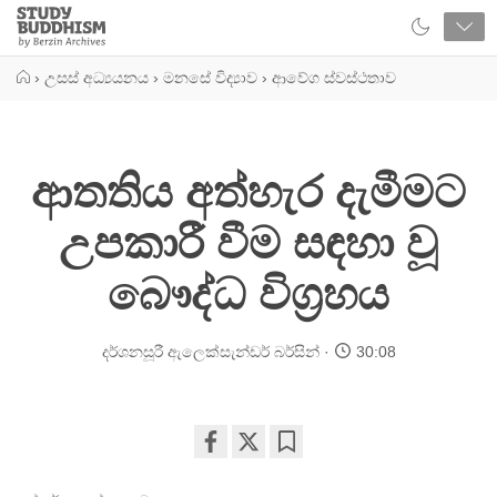
Close
Study
Buddhism
Home
›
උසස් අධ්‍යයනය
›
මනසේ විද්‍යාව
›
ආවේග ස්වස්ථතාව
ආතතිය අත්හැර දැමීමට
උපකාරී වීම සඳහා වූ
බෞද්ධ විග්‍රහය
දර්ශනසූරී ඇලෙක්සැන්ඩර් බර්සින්
30:08
Share
Bookmark
on