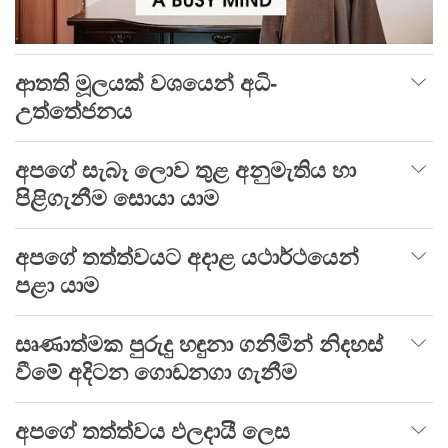
ආතති මූලයක් වශයෙන් අධි-
උත්තේජනය
අපගේ සැබෑ ලොව තුළ අනුමැතිය හා
පිළිගැනීම සොයා යාම
අපගේ තත්ත්වයට අදාළ යථාර්ථයෙන්
පළා යාම
සෘණාත්මක පුරුදු හඳුනා ගනිමින් නිදහස්
වීමේ අදිටන ගොඩනගා ගැනීම
අපගේ තත්ත්වය ඵලදායී ලෙස