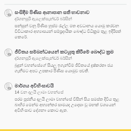
සංසිඳීම පිණිස ආනාපාන සති භාවනාව
දර්ශනසූරී ඇලෙක්සැන්ඩර් බර්සින්
සන්සුන් වනු පිණිස හුස්ම රැල්ල මත අවධානය යොමු කරවන
විවිධාකාර අභ්‍යාසයන් සම්ප්‍රදායික බෞද්ධ විධික්‍රම තුළ ඉදිරිපත්
කෙරේ.
ජීවිතය සම්බන්ධයෙන් කටයුතු කිරීමේ බෞද්ධ ක්‍රම
දර්ශනසූරී ඇලෙක්සැන්ඩර් බර්සින්
බුදුන් වහන්සේගේ සියලු ඉගැන්වීම් ජීවිතයේ දුෂ්කරතා ජය
ගැනීමට අපට උපකාර පිණිස යොමුව පවතී.
මාර්ගය අවිහිංසාවයි
14 වන දලයි ලාමා වහන්සේ
පරම පූජනීය දලයි ලාමා වහන්සේ විසින් සිය සමස්ත දිවිය තුළ
බාහිර මෙන්ම අභ්‍යන්තර සාමයද උදෙසා වූ මඟක් වශයෙන්
අවිහිංසාව දේශනා කොට ඇත.