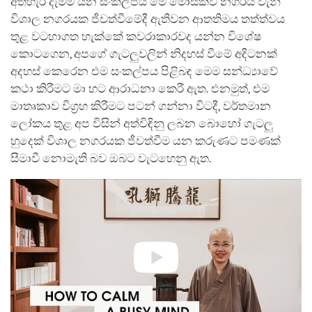
අත්හැර දැමීම යන සංකල්පය මේ මොස්කව් නගරය වැනි
විශාල නගරයක ජීවත්වීමේදී ඇතිවන ආතතිමය තත්ත්වය
තුළ වටහාගත හැක්කේ කවරාකාරවද යන්න විශේෂ
කොටගෙන, අපගේ ගැටලුවලින් නිදහස් වීමේ අදිටනක්
අදහස් කෙරෙන එම සංකල්පය පිළිබඳ මෙම සන්ධ්‍යාවේ
කථා කිරීමට මා හට ආරාධනා කෙරී ඇත. එනමුත්, එම
මාතෘකාව විග්‍රහ කිරීමට පටන් ගන්නා විටදී, වර්තමාන
ලෝකය තුළ අප විසින් අත්විඳිනු ලබන බොහෝ ගැටලු
හුදෙක් විශාල නගරයක ජීවත්වීම යන කරුණට පමණක්
සීමාවී නොමැති බව ඔබට වැටහෙනු ඇත.