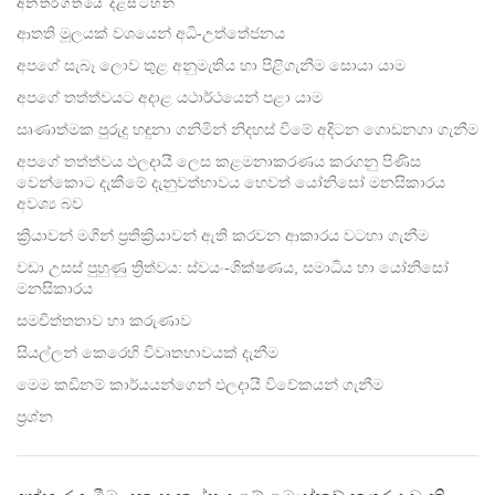
අන්තර්ගතයේ දළසටහන
facebook
ආතති මූලයක් වශයෙන් අධි-උත්තේජනය
අපගේ සැබෑ ලොව තුළ අනුමැතිය හා පිළිගැනීම සොයා යාම
අපගේ තත්ත්වයට අදාළ යථාර්ථයෙන් පළා යාම
සෘණාත්මක පුරුදු හඳුනා ගනිමින් නිදහස් වීමේ අදිටන ගොඩනගා ගැනීම
අපගේ තත්ත්වය ඵලදායී ලෙස කළමනාකරණය කරගනු පිණිස
වෙන්කොට දැකීමේ දැනුවත්භාවය හෙවත් යෝනිසෝ මනසිකාරය
අවශ්‍ය බව
ක්‍රියාවන් මගින් ප්‍රතික්‍රියාවන් ඇති කරවන ආකාරය වටහා ගැනීම
වඩා උසස් පුහුණු ත්‍රිත්වය: ස්වයං-ශික්ෂණය, සමාධිය හා යෝනිසෝ
මනසිකාරය
සමචිත්තතාව හා කරුණාව
සියල්ලන් කෙරෙහි විවෘතභාවයක් දැනීම
මෙම කඩිනම් කාර්යයන්ගෙන් ඵලදායී විවේකයන් ගැනීම
ප්‍රශ්න