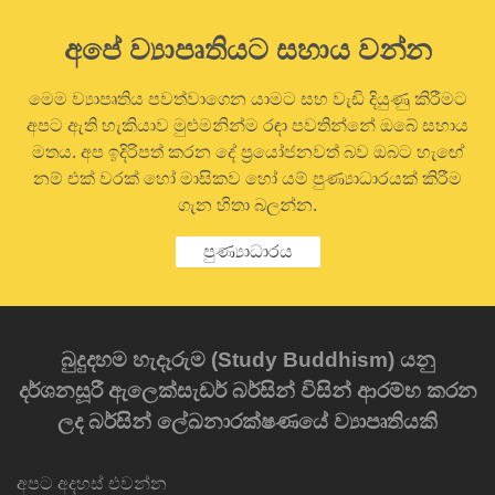
අපේ ව්‍යාපෘතියට සහාය වන්න
මෙම ව්‍යාපෘතිය පවත්වාගෙන යාමට සහ වැඩි දියුණු කිරීමට
අපට ඇති හැකියාව මුළුමනින්ම රඳා පවතින්නේ ඔබේ සහාය
මතය. අප ඉදිරිපත් කරන දේ ප්‍රයෝජනවත් බව ඔබට හැඟේ
නම් එක් වරක් හෝ මාසිකව හෝ යම් පුණ්‍යාධාරයක් කිරීම
ගැන හිතා බලන්න.
පුණ්‍යාධාරය
බුදුදහම හැදෑරුම (Study Buddhism) යනු
දර්ශනසූරී ඇලෙක්සැඩර් බර්සින් විසින් ආරම්භ කරන
ලද බර්සින් ලේඛනාරක්ෂණයේ ව්‍යාපෘතියකි
අපට අදහස් එවන්න