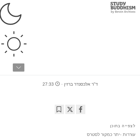
Study
Clos
Buddhism
Home
›
לימודים מתקדמים
›
מדע התודעה
›
הגיינה רגשית
אנליזה בודהיסטית
לעזרה בנטרול סטרס
ד"ר אלכסנדר ברזין
27:33
Bookmark
Share
on
לצפייה בתוכן
facebook
עוררות -יתר כמקור לסטרס