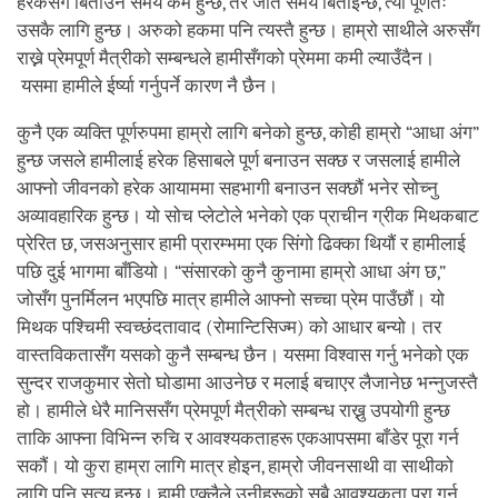
हरेकसँग बिताउने समय कम हुन्छ, तर जति समय बिताइन्छ, त्यो पूर्णतः
उसकै लागि हुन्छ। अरुको हकमा पनि त्यस्तै हुन्छ। हाम्रो साथीले अरुसँग
राख्ने प्रेमपूर्ण मैत्रीको सम्बन्धले हामीसँगको प्रेममा कमी ल्याउँदैन।
यसमा हामीले ईर्ष्या गर्नुपर्ने कारण नै छैन।
कुनै एक व्यक्ति पूर्णरुपमा हाम्रो लागि बनेको हुन्छ, कोही हाम्रो “आधा अंग”
हुन्छ जसले हामीलाई हरेक हिसाबले पूर्ण बनाउन सक्छ र जसलाई हामीले
आफ्नो जीवनको हरेक आयाममा सहभागी बनाउन सक्छौं भनेर सोच्नु
अव्यावहारिक हुन्छ। यो सोच प्लेटोले भनेको एक प्राचीन ग्रीक मिथकबाट
प्रेरित छ, जसअनुसार हामी प्रारम्भमा एक सिंगो ढिक्का थियौं र हामीलाई
पछि दुई भागमा बाँडियो। “संसारको कुनै कुनामा हाम्रो आधा अंग छ,”
जोसँग पुनर्मिलन भएपछि मात्र हामीले आफ्नो सच्चा प्रेम पाउँछौं। यो
मिथक पश्चिमी स्वच्छंदतावाद (रोमान्टिसिज्म) को आधार बन्यो। तर
वास्तविकतासँग यसको कुनै सम्बन्ध छैन। यसमा विश्वास गर्नु भनेको एक
सुन्दर राजकुमार सेतो घोडामा आउनेछ र मलाई बचाएर लैजानेछ भन्नुजस्तै
हो। हामीले धेरै मानिससँग प्रेमपूर्ण मैत्रीको सम्बन्ध राख्नु उपयोगी हुन्छ
ताकि आफ्ना विभिन्न रुचि र आवश्यकताहरू एकआपसमा बाँडेर पूरा गर्न
सकौं। यो कुरा हाम्रा लागि मात्र होइन, हाम्रो जीवनसाथी वा साथीको
लागि पनि सत्य हुन्छ। हामी एक्लैले उनीहरूको सबै आवश्यकता पूरा गर्न