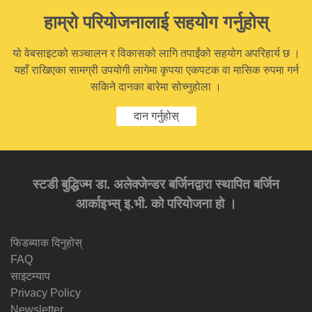
हाम्रो परियोजनालाई सहयोग गर्नुहोस्
यो वेबसाइटको सञ्चालन र विकासको लागि तपाईंको सहयोग अपरिहार्य छ ।
यहाँ राखिएका सामग्री उपयोगी लागेमा कृपया एकपटक वा मासिक रुपमा गर्न
सकिने दानका बारेमा सोच्नुहोला ।
दान गर्नुहोस्
स्टडी बुद्धिज्म डा. अलेक्जेन्डर बर्जिनद्वारा स्थापित बर्जिन
आर्काइभ्स् इ.भी. को परियोजना हो ।
फिडब्याक दिनुहोस्
FAQ
साइटम्याप
Privacy Policy
Newsletter