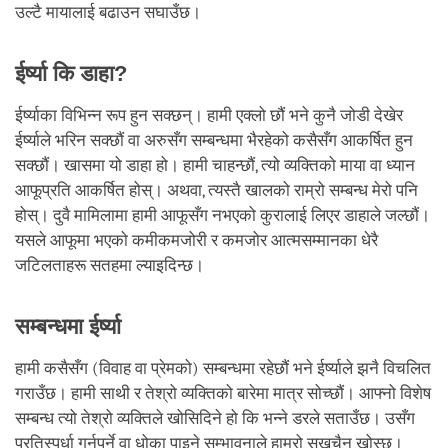
उल्टै मायालाई बढाउन सघाउँछ।
ईर्ष्या कि डाहा?
ईर्ष्याका विभिन्न रूप हुन सक्छन्। हामी एक्लो छौं भने कुनै जोडी देखेर
ईर्ष्याले भरिन सक्छौं वा अरुसँग सम्बन्धमा भैरहेको कसैसँग आकर्षित हुन
सक्छौं। खासमा यो डाहा हो। हामी चाहन्छौं, त्यो व्यक्तिको माया वा ध्यान
आफूप्रति आकर्षित होस्। अथवा, त्यस्तै खालको राम्रो सम्बन्ध मेरो पनि
होस्। दुवै मामिलामा हामी आफूसँग नभएको कुरालाई लिएर डाहाले जल्छौं।
यसले आफूमा भएको कमीकमजोरी र कमजोर आत्मसम्मानका धेरै
जटिलताहरू सतहमा ल्याइदिन्छ।
सम्बन्धमा ईर्ष्या
हामी कसैसँग (विवाह वा प्रेमको) सम्बन्धमा रहेछौं भने ईर्ष्याले झनै विचलित
गराउँछ। हामी साथी र तेश्रो व्यक्तिको बारेमा मात्र सोच्छौं। आफ्नो विशेष
सम्बन्ध त्यो तेश्रो व्यक्तिले खोसिदिने हो कि भन्ने डरले सताउँछ। उसँग
प्रतिस्पर्धा गर्नुपर्ने वा धोका पाइने सम्भावनाले हाम्रो सुखचैन खोस्छ।