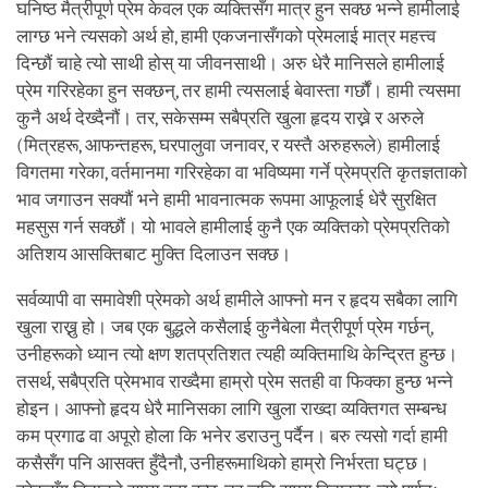
घनिष्ठ मैत्रीपूर्ण प्रेम केवल एक व्यक्तिसँग मात्र हुन सक्छ भन्ने हामीलाई
लाग्छ भने त्यसको अर्थ हो, हामी एकजनासँगको प्रेमलाई मात्र महत्त्व
दिन्छौं चाहे त्यो साथी होस् या जीवनसाथी। अरु धेरै मानिसले हामीलाई
प्रेम गरिरहेका हुन सक्छन्, तर हामी त्यसलाई बेवास्ता गर्छौं। हामी त्यसमा
कुनै अर्थ देख्दैनौं। तर, सकेसम्म सबैप्रति खुला हृदय राख्ने र अरुले
(मित्रहरू, आफन्तहरू, घरपालुवा जनावर, र यस्तै अरुहरूले) हामीलाई
विगतमा गरेका, वर्तमानमा गरिरहेका वा भविष्यमा गर्ने प्रेमप्रति कृतज्ञताको
भाव जगाउन सक्यौं भने हामी भावनात्मक रूपमा आफूलाई धेरै सुरक्षित
महसुस गर्न सक्छौं। यो भावले हामीलाई कुनै एक व्यक्तिको प्रेमप्रतिको
अतिशय आसक्तिबाट मुक्ति दिलाउन सक्छ।
सर्वव्यापी वा समावेशी प्रेमको अर्थ हामीले आफ्नो मन र हृदय सबैका लागि
खुला राख्नु हो। जब एक बुद्धले कसैलाई कुनैबेला मैत्रीपूर्ण प्रेम गर्छन्,
उनीहरूको ध्यान त्यो क्षण शतप्रतिशत त्यही व्यक्तिमाथि केन्द्रित हुन्छ।
तसर्थ, सबैप्रति प्रेमभाव राख्दैमा हाम्रो प्रेम सतही वा फिक्का हुन्छ भन्ने
होइन। आफ्नो हृदय धेरै मानिसका लागि खुला राख्दा व्यक्तिगत सम्बन्ध
कम प्रगाढ वा अपूरो होला कि भनेर डराउनु पर्दैन। बरु त्यसो गर्दा हामी
कसैसँग पनि आसक्त हुँदैनौ, उनीहरूमाथिको हाम्रो निर्भरता घट्छ।