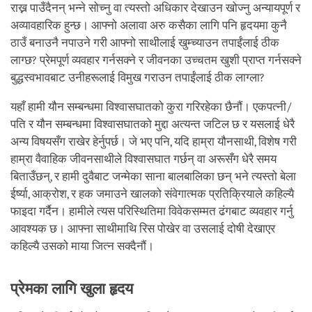
राख्न पाउँदैनन् भन्ने सोच्नु वा त्यस्तो अधिकार देखाउन खोज्नु अन्यायपूर्ण र
अव्यावहारिक हुन्छ। आफ्नो अलावा अरु कसैका लागि पनि हृदयमा कुनै
ठाउँ बनाउनै नपाउने गरी आफ्नो साथीलाई खुम्च्याउन तपाईंलाई ठीक
लाग्छ? प्रेमपूर्ण व्यवहार गर्नसक्ने र जीवनका उच्चतम खुशी प्राप्त गर्नसक्ने
बुद्धस्वभावबाट उनीहरूलाई विमुख गराउन तपाईंलाई ठीक लाग्ला?
यहाँ हामी यौन सम्बन्धमा विश्वासघातको कुरा गरिरहेका छैनौं। एकपत्नी/
पति र यौन सम्बन्धमा विश्वासघातको मुद्दा अत्यन्त जटिल छ र यसलाई धेरै
अन्य विषयसँग राखेर हेर्नुपर्छ। जे भए पनि, यदि हाम्रा यौनसाथी, विशेष गरी
हाम्रा वैवाहिक जीवनसाथीले विश्वासघात गर्छन् वा अरूसँग धेरै समय
बिताउँछन्, र हामी दुवैबाट जन्मेका साना बालबालिका छन् भने त्यस्तो बेला
ईर्ष्या, आक्रोश, र हक जमाउने खालको संवेगात्मक प्रतिक्रियाले कहिल्यै
फाइदा गर्दैन। हामीले त्यस परिस्थितिमा विवेकसम्मत ढंगबाट व्यवहार गर्नु
आवश्यक छ। आफ्ना साथीमाथि रिस पोखेर वा उसलाई दोषी देखाएर
कहिल्यै उसको माया जित्न सक्दैनौं।
प्रेमका लागि खुला हृदय