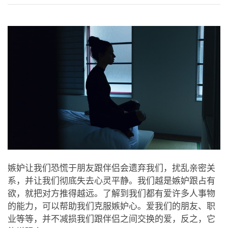
on
facebook
嫉妒让我们恐慌于朋友跟伴侣会遗弃我们，扰乱亲密关
系，并让我们彻底失去心灵平静。我们越是嫉妒跟占有
欲，就把对方推得越远。了解到我们都有爱许多人事物
的能力，可以帮助我们克服嫉妒心。爱我们的朋友、职
业等等，并不减损我们跟伴侣之间交换的爱，反之，它