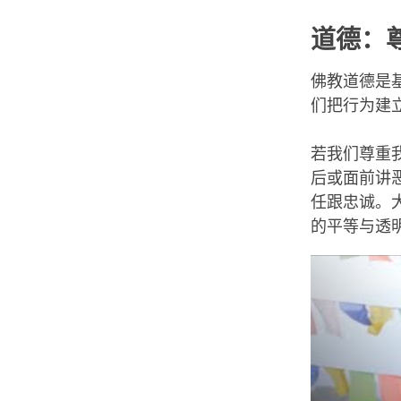
道德：
佛教道德是
们把行为建
若我们尊重
后或面前讲
任跟忠诚。大
的平等与透