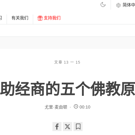
习
有关我们
支持我们
文章 13 一 15
助经商的五个佛教
尤里·麦由顿
00:10
Share
Bookmark