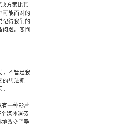
解决方案比其
户可能面对的
常记得我们的
些问题。悲悯
动，不管是我
固的想法抓
因。
只有一种影片
整个媒体消费
远地改变了整