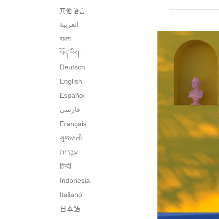
其他语言
العربية
বাংলা
བོད་ཡིག་
Deutsch
English
Español
فارسی
Français
ગુજરાતી
हिन्दी
Indonesia
Italiano
日本語