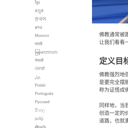
ខ្មែរ
ಕನ್ನಡ
한국어
ລາວ
佛教通常被
Монгол
让我们看看
मराठी
မြန်မာဘာသာ
定义目
नेपाली
ਪੰਜਾਬੀ
佛教强烈地
پنجابی
是要完全摆
Polski
称为证悟成
Português
Русский
同样地，当
සිංහල
创造一定的
தமிழ்
道路，也就
తెలుగు