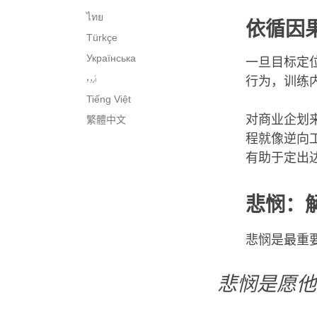
ไทย
依循因
Türkçe
Українська
一旦目标定
اُردو
行为，训练
Tiếng Việt
对商业企划
繁體中文
程就像逆向
有助于定出
悲悯：
悲悯是最重
悲悯是愿他