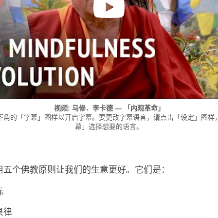
视频: 马修．李卡德 — 「内观革命」
下角的「字幕」图样以开启字幕。要更改字幕语言，请点击「设定」图样
幕」选择想要的语言。
用五个佛教原则让我们的生意更好。它们是：
标
果律