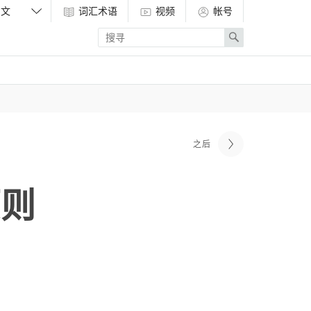
词汇术语
视频
帐号
Enter
Search
search
term
之后
原则