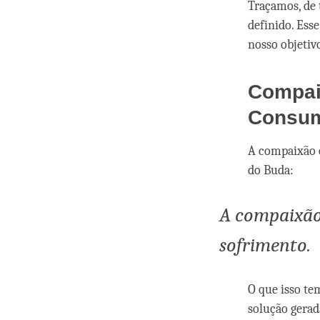
Traçamos, de 
definido. Ess
nosso objetivo
Compai
Consum
A compaixão é
do Buda:
A compaixão 
sofrimento.
O que isso te
solução gerad