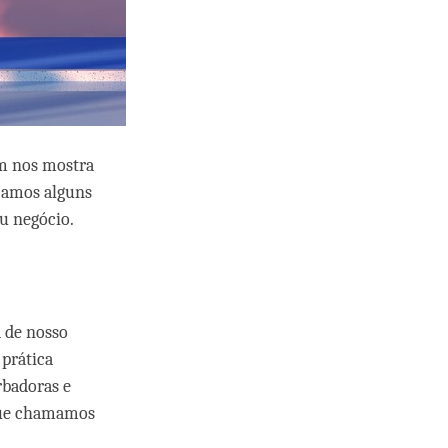
m nos mostra
ejamos alguns
u negócio.
 de nosso
prática
rbadoras e
 que chamamos