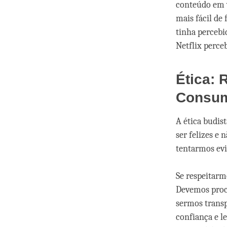
conteúdo em 
mais fácil de
tinha percebi
Netflix perce
Ética: 
Consum
A ética budis
ser felizes e
tentarmos evi
Se respeitarm
Devemos procu
sermos transp
confiança e l