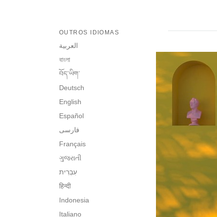
OUTROS IDIOMAS
العربية
বাংলা
བོད་ཡིག་
Deutsch
English
Español
فارسی
Français
ગુજરાતી
हिन्दी
Indonesia
Italiano