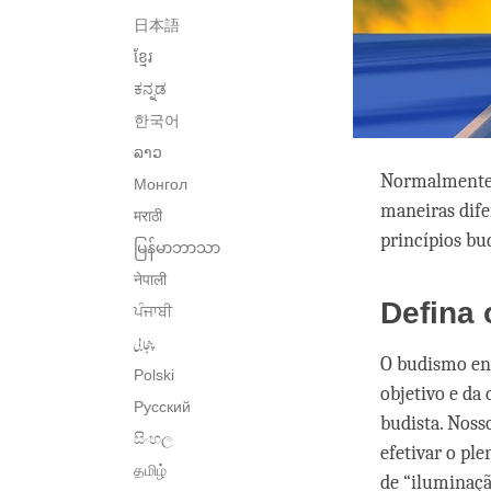
日本語
ខ្មែរ
ಕನ್ನಡ
한국어
ລາວ
Normalmente,
Монгол
maneiras dife
मराठी
princípios bu
မြန်မာဘာသာ
नेपाली
Defina 
ਪੰਜਾਬੀ
پنجابی
O budismo en
Polski
objetivo e da
Русский
budista. Noss
සිංහල
efetivar o pl
தமிழ்
de “iluminaçã