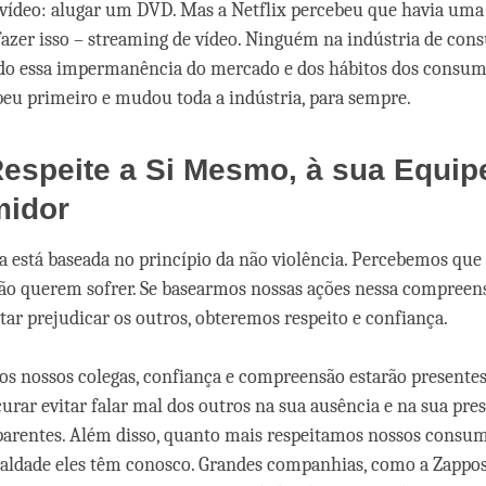
vídeo: alugar um DVD. Mas a Netflix percebeu que havia um
 fazer isso – streaming de vídeo. Ninguém na indústria de co
do essa impermanência do mercado e dos hábitos dos consum
beu primeiro e mudou toda a indústria, para sempre.
Respeite a Si Mesmo, à sua Equip
idor
ta está baseada no princípio da não violência. Percebemos qu
 não querem sofrer. Se basearmos nossas ações nessa compreen
tar prejudicar os outros, obteremos respeito e confiança.
os nossos colegas, confiança e compreensão estarão presentes
rar evitar falar mal dos outros na sua ausência e na sua pres
arentes. Além disso, quanto mais respeitamos nossos consum
ealdade eles têm conosco. Grandes companhias, como a Zappo