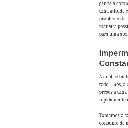
ganha a compe
uma atitude c
problema de n
maneira possí
para uma abor
Imperm
Consta
A análise bud
todo – nós, o
presos a uma 
rapidamente m
Tomemos o ex
consumo de m