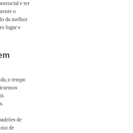
otencial e ter
 mente o
-lo da melhor
ro lugar e
 em
uda, o tempo
 ficarmos
tá
s.
padrões de
umo de