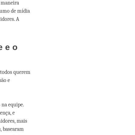
a maneira
nsumo de mídia
idores. A
e e o
e todos querem
são e
 na equipe.
ença, e
idores, mais
s, basearam