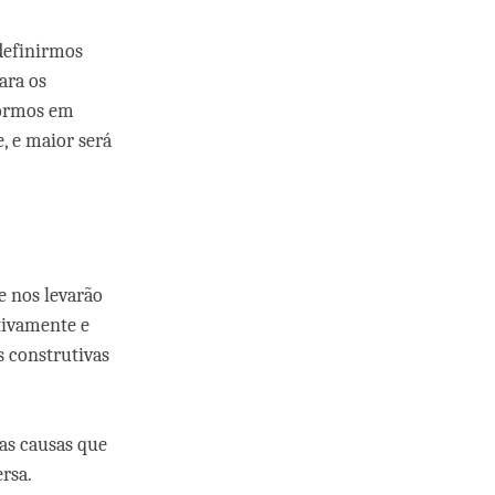
definirmos
ara os
formos em
e, e maior será
e nos levarão
utivamente e
s construtivas
 as causas que
rsa.