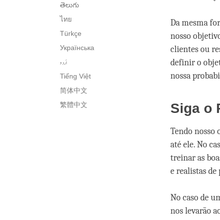
తెలుగు
ไทย
Da mesma for
Türkçe
nosso objetiv
Українська
clientes ou r
اُردو
definir o obje
nossa probabi
Tiếng Việt
简体中文
繁體中文
Siga o 
Tendo nosso o
até ele. No c
treinar as bo
e realistas d
No caso de um
nos levarão a