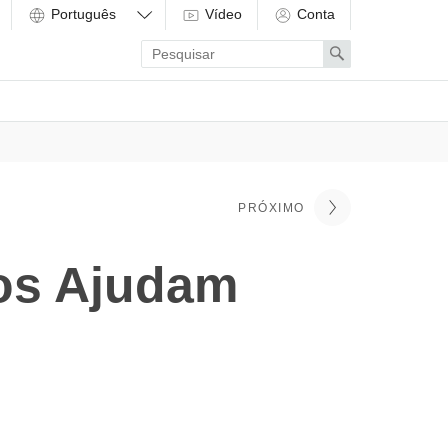
Vídeo
Conta
Enter
Search
search
term
PRÓXIMO
nos Ajudam