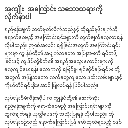
အကျိုး၊ အကြောင်း သဘောတရားကို
လိုက်နာပါ
ရည်မှန်းချက် သတ်မှတ်လိုက်သည်နှင့် ထိုရည်မှန်းချက်သို့
ရောက်စေမည့် အကြောင်းရင်းများကို တွက်ချက်လေ့လာရန်
လိုပါသည်။ ဉာဏ်အလင်း ရရှိခြင်းအတွက် အကြောင်းရင်း
များမှာ ကျွန်ုပ်တို့၏ အပျက်သဘော အပြုအမူကို ရပ်တန့်
ခြင်းနှင့် ကျွန်ုပ်တို့စိတ်၏ အရည်အသွေးကောင်းများကို
လေ့ကျင့်ပေးရန်၊ လောကကို ရှုမြင်မှု၊ ရင်ဆိုင်ဖြေရှင်းမှု တို့
အတွက် အပြုသဘော လက်တွေ့ကျသော နည်းလမ်းများနှင့်
ကိုယ်တိုင်ရင်းနှီးအောင် ပြုလုပ်ရန် ဖြစ်ပါသည်။
လုပ်ငန်းစီမံကိန်းဆိုပါက ကျွန်ုပ်တို့၏ နောက်ဆုံး
ရည်မှန်းချက်ကို ရောက်စေမည့် အကြောင်းရင်းများကို
တွက်ချက်ရန် ယုတ္တိဗေဒကို အသုံးပြုရန် လိုပါသည်။ ထို
လုပ်ငန်းစဉ်သည် နောက်ကြောင်းပြန် ဖော်ထုတ်ရသည့် စနစ်