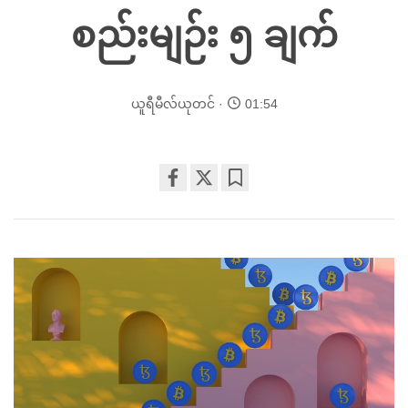
စည်းမျဉ်း ၅ ချက်
ယူရီမီလ်ယုတင်
01:54
Share
Bookmark
on
facebook