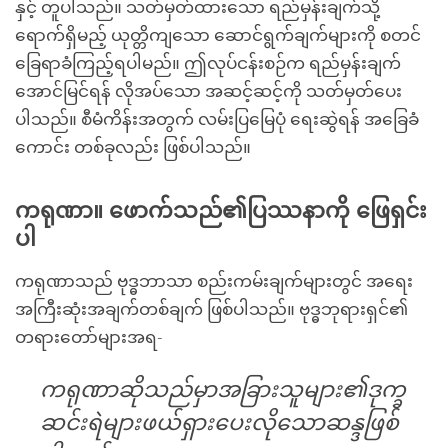
နှင့် တူပါသည်။ သတ်မှတ်ထားသော ရည်မှန်းချက်သို့
ရောက်ရှိမည့် ယုတ္တိကျသော ဆောင်ရွက်ချက်များကို စတင်
ခြေရာခံကြည့်ရပါမည်။ ဤလုပ်ငန်းစဉ်က ရည်မှန်းချက်
အောင်မြင်ရန် လိုအပ်သော အဆင့်ဆင့်ကို သတ်မှတ်ပေး
ပါသည်။ စီမံကိန်းအတွက် လမ်းပြမြေပုံ ရေးဆွဲရန် အခြေခံ
ကောင်း တစ်ခုလည်း ဖြစ်ပါသည်။
ကရုဏာ။ ဖောက်သည်၏ပြဿနာကို ဖြေရှင်း
ပါ
ကရုဏာသည် ဗုဒ္ဓဘာသာ စည်းကမ်းချက်များတွင် အရေး
အကြီးဆုံးအချက်တစ်ချက် ဖြစ်ပါသည်။ ဗုဒ္ဓဘုရားရှင်၏
တရားတော်များအရ-
ကရုဏာဆိုသည်မှာ
အခြားသူများ၏
ဒုက္ခ
ဆင်းရဲများ
ဖယ်ရှားပေးလိုသော
ဆန္ဒဖြစ်