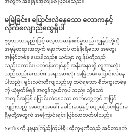
အတွက် အခြေခံအုတ်မြစ် ဖြစ်ပါသည်။
မမြဲခြင်း။ ပြောင်းလဲနေသော လောကနှင့်
လိုက်လျောညီထွေရှိပါ
ဗုဒ္ဓဘာသာနည်းဖြင့် လေ့လာဆန်းစစ်မှုသည် ကျွန်ုပ်တို့ကို
အမှန်တရားအတွက် နောက်ထပ် တန်ဖိုးရှိသော အတွေး
အမြင်တစ်ခု ပေးပါသည်။ ယင်းမှာ ကျွန်ုပ်တို့သည်
လည်းကောင်း၊ ပတ်ဝန်းကျင်နှင့် အနီးအနားရှိ လူအားလုံး
သည်လည်းကောင်း၊ အရာအားလုံး အမြဲတမ်း ပြောင်းလဲနေ
ပါသည်။ ရှင်းလင်းတိကျသည်ဟု ထင်ရသော စိတ်ကူးတစ်ခု
ကို ယုံမှတ်မိရန် အလွန်လွယ်ကူပါသည်။ သို့သော်
အလျင်အမြန် ပြောင်းလဲနေသော လက်တွေ့တွင် အမြင်
ကျဉ်းသည့် အတွေးအခေါ်၊ ခေါင်းမာမှုနှင့် ပျော့ပြောင်းခြင်းမ
ရှိမှုတို့အတွက် အကြောင်းရင်း ဖြစ်လာတတ်ပါသည်။
Netflix ကို နမူနာကြည့်ကြပါစို့။ ထိုကုမ္ပဏီသည် အင်တာနက်