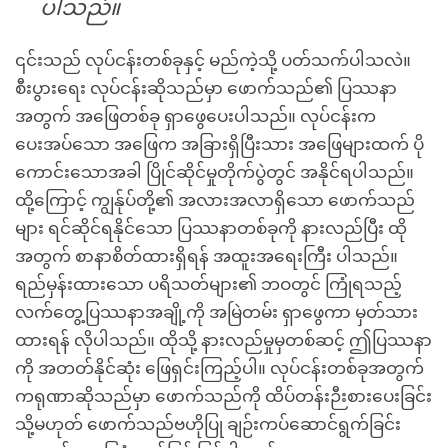
ပါသည်။
၎င်းသည် လုပ်ငန်းတစ်ခုနှင့် မည်ကဲ့သို့ ပတ်သက်ပါသလဲ။
စီးပွားရေး လုပ်ငန်းဆိုသည်မှာ ဖောက်သည်၏ ပြဿနာ
အတွက် အဖြေတစ်ခု ရှာဖွေပေးပါသည်။ လုပ်ငန်းက
ပေးအပ်သော အဖြေက အခြားရှိပြီးသား အဖြေများထက် ပို
ကောင်းသောအခါ ပြိုင်ဆိုင်မှုတိုက်ပွဲတွင် အနိုင်ရပါသည်။
ထို့ကြောင့် ကျွန်ုပ်တို့၏ အလားအလာရှိသော ဖောက်သည်
များ ရင်ဆိုင်ရနိုင်သော ပြဿနာတစ်ခုကို နားလည်ပြီး ထို
အတွက် စာနာစိတ်ထားရှိရန် အထူးအရေးကြီး ပါသည်။
ရည်မှန်းထားသော ပရိသတ်များ၏ ဘဝတွင် ကြုံရသည့်
လက်တွေ့ပြဿနာအချို့ကို အမြဲတမ်း ရှာဖွေကာ မှတ်သား
ထားရန် လိုပါသည်။ ထိုသို့ နားလည်မှုမှတစ်ဆင့် ဤပြဿနာ
ကို အတတ်နိုင်ဆုံး ဖြေရှင်းကြည့်ပါ။ လုပ်ငန်းတစ်ခုအတွက်
ကရုဏာဆိုသည်မှာ ဖောက်သည်ကို ထိပ်တန်းဉီးစားပေးခြင်း
သို့မဟုတ် ဖောက်သည်ဗဟိုပြု ချဉ်းကပ်ဆောင်ရွက်ခြင်း