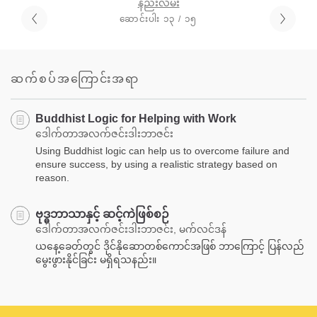
နည်းလမ်း
ဆောင်းပါး ၁၃ / ၁၅
ဆက်စပ်အကြောင်းအရာ
Buddhist Logic for Helping with Work
ဒေါက်တာအလက်ဇင်းဒါးဘာဇင်း
Using Buddhist logic can help us to overcome failure and
ensure success, by using a realistic strategy based on
reason.
ဗုဒ္ဓဘာသာနှင့် ဆင့်ကဲဖြစ်စဉ်
ဒေါက်တာအလက်ဇင်းဒါးဘာဇင်း, မက်လင်ဒန်
ယနေ့ခေတ်တွင် ဒိုင်နိုဆောတစ်ကောင်အဖြစ် ဘာကြောင့် ပြန်လည်
မွေးဖွားနိုင်ခြင်း မရှိရသနည်း။