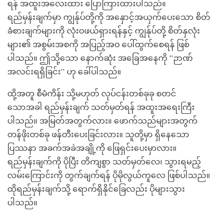
ရန် အထူးအလေးထား ပြောကြားထားပါသည်။
ရည်မှန်းချက်မှာ ကျွန်ုပ်တို့ကို အနှောင့်အယှက်ပေးသော စိတ်
ခံစားချက်များကို လုံးဝဖယ်ရှားရန်နှင့် ကျွန်ုပ်တို့ စိတ်နှလုံး
များ၏ အစွမ်းအစကို အပြည့်အဝ ပေါ်ထွက်စေရန် ဖြစ်
ပါသည်။ ဤသို့သော နောက်ဆုံး အခြေအနေကို ‘‘ဉာဏ်
အလင်းရရှိခြင်း’’ ဟု ခေါ်ပါသည်။
ထို့အတူ စီမံကိန်း သို့မဟုတ် လုပ်ငန်းတစ်ခုခု စတင်
သောအခါ ရည်မှန်းချက် သတ်မှတ်ရန် အထူးအရေးကြီး
ပါသည်။ အမြတ်အတွက်လား။ ဖောက်သည်များအတွက်
တန်ဖိုးတစ်ခု ဖန်တီးပေးခြင်းလား။ သူတို့မှာ ရှိနေသော
ပြဿနာ အခက်အခဲအချို့ကို ဖြေရှင်းပေးမှာလား။
ရည်မှန်းချက်ကို ပိုပြီး တိကျစွာ သတ်မှတ်လေ၊ သွားရမည့်
လမ်းကြောင်းကို တွက်ချက်ရန် ပိုမိုလွယ်ကူလေ ဖြစ်ပါသည်။
ထိုရည်မှန်းချက်သို့ ရောက်ရှိနိုင်ခြေလည်း ပိုများသွား
ပါသည်။