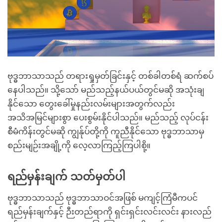
ဗုဒ္ဓဘာသာသည် တရားရှုမှတ်ခြင်းနှင့် တစ်ခါတစ်ရံ ဆက်စပ်
နေပါသည်။ သို့သော် မည်သည့်နယ်ပယ်တွင်မဆို အသုံးချ
နိုင်သော တွေးခေါ်မှုနည်းလမ်းများအတွက်လည်း
အသိအမြင်များစွာ ပေးစွမ်းနိုင်ပါသည်။ မည်သည့် လုပ်ငန်း
စီမံကိန်းတွင်မဆို ကျွန်ုပ်တို့ကို ကူညီနိုင်သော ဗုဒ္ဓဘာသာမှ
စည်းမျဉ်းအချို့ကို လေ့လာကြည့်ကြပါစို့။
ရည်မှန်းချက် သတ်မှတ်ပါ
ဗုဒ္ဓဘာသာသည် ဗုဒ္ဓဘာသာဝင်အဖြစ် မကျင့်ကြံမီကပင်
ရည်မှန်းချက်နှင့် ဉီးတည်ရာကို ရှင်းရှင်းလင်းလင်း နားလည်