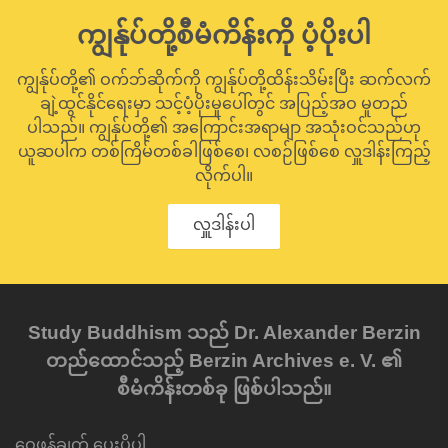
ကျွန်ုပ်တို့စီမံကိန်းကို ပံ့ပိုးပါ
ကျွန်ုပ်တို့၏ ဝက်ဘ်ဆိုက်ကို ကျွန်ုပ်တို့ထိန်းသိမ်းပြီး ဆက်လက်
ချဲ့ထွင်နိုင်ရေးမှာ သင့်ပံ့ပိုးမှုပေါ်တွင် အပြည့်အဝ မူတည်
ပါသည်။ ကျွန်ုပ်တို့၏ အကြောင်းအရာမျာ အသုံးဝင်သည်ဟု
ယူဆပါက တစ်ကြိမ်တစ်ခါဖြစ်စေ၊ လစဉ်ဖြစ်စေ လှူဒါန်းကြည့်
လိုက်ပါ။
လှူဒါန်းပါ
Study Buddhism သည် Dr. Alexander Berzin
တည်ထောင်သည့် Berzin Archives e. V. ၏
စီမံကိန်းတစ်ခု ဖြစ်ပါသည်။
ဝေဖန်ချက် ပေးပို့ပါ