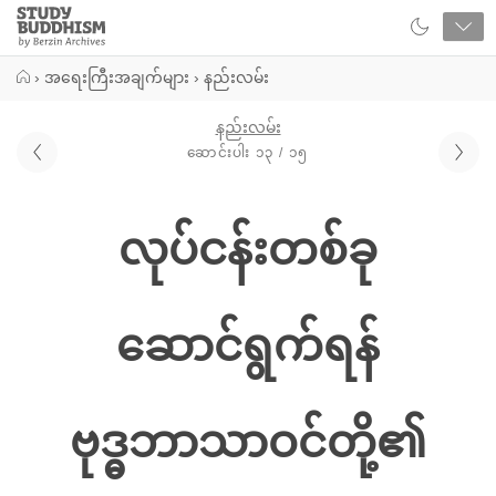
Close
Study
Buddhism
Home
›
အရေးကြီးအချက်များ
›
နည်းလမ်း
နည်းလမ်း
ဆောင်းပါး ၁၃ / ၁၅
လုပ်ငန်းတစ်ခု
ဆောင်ရွက်ရန်
ဗုဒ္ဓဘာသာဝင်တို့၏