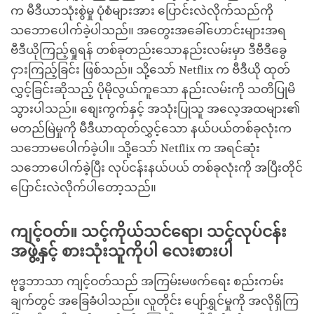
က မီဒီယာသုံးစွဲမှု ပုံစံများအား ပြောင်းလဲလိုက်သည်ကို
သဘောပေါက်ခဲ့ပါသည်။ အတွေးအခေါ်ဟောင်းများအရ
ဗီဒီယိုကြည့်ရှုရန် တစ်ခုတည်းသောနည်းလမ်းမှာ ဒီဗီဒီခွေ
ငှားကြည့်ခြင်း ဖြစ်သည်။ သို့သော် Netflix က ဗီဒီယို ထုတ်
လွှင့်ခြင်းဆိုသည့် ပိုမိုလွယ်ကူသော နည်းလမ်းကို သတိပြုမိ
သွားပါသည်။ စျေးကွက်နှင့် အသုံးပြုသူ အလေ့အထများ၏
မတည်မြဲမှုကို မီဒီယာထုတ်လွှင့်သော နယ်ပယ်တစ်ခုလုံးက
သဘောမပေါက်ခဲ့ပါ။ သို့သော် Netflix က အရင်ဆုံး
သဘောပေါက်ခဲ့ပြီး လုပ်ငန်းနယ်ပယ် တစ်ခုလုံးကို အပြီးတိုင်
ပြောင်းလဲလိုက်ပါတော့သည်။
ကျင့်ဝတ်။ သင့်ကိုယ်သင်ရော၊ သင့်လုပ်ငန်း
အဖွဲ့နှင့် စားသုံးသူကိုပါ လေးစားပါ
ဗုဒ္ဓဘာသာ ကျင့်ဝတ်သည် အကြမ်းမဖက်ရေး စည်းကမ်း
ချက်တွင် အခြေခံပါသည်။ လူတိုင်း ပျော်ရွှင်မှုကို အလိုရှိကြ