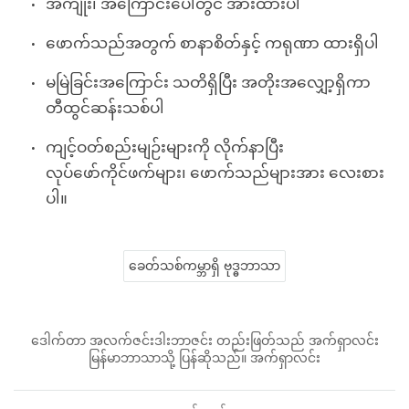
အကျိုး၊ အကြောင်းပေါ်တွင် အားထားပါ
ဖောက်သည်အတွက် စာနာစိတ်နှင့် ကရုဏာ ထားရှိပါ
မမြဲခြင်းအကြောင်း သတိရှိပြီး အတိုးအလျှော့ရှိကာ
တီထွင်ဆန်းသစ်ပါ
ကျင့်ဝတ်စည်းမျဉ်းများကို လိုက်နာပြီး
လုပ်ဖော်ကိုင်ဖက်များ၊ ဖောက်သည်များအား လေးစား
ပါ။
ခေတ်သစ်ကမ္ဘာရှိ ဗုဒ္ဓဘာသာ
ဒေါက်တာ အလက်ဇင်းဒါးဘာဇင်း တည်းဖြတ်သည် အက်ရှာလင်း
မြန်မာဘာသာသို့ ပြန်ဆိုသည်။ အက်ရှာလင်း