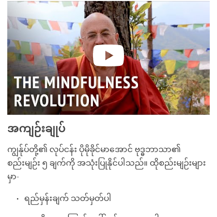
အကျဉ်းချုပ်
ကျွန်ုပ်တို့၏ လုပ်ငန်း ပိုမိုခိုင်မာအောင် ဗုဒ္ဓဘာသာ၏
စည်းမျဉ်း ၅ ချက်ကို အသုံးပြုနိုင်ပါသည်။ ထိုစည်းမျဉ်းများ
မှာ-
ရည်မှန်းချက် သတ်မှတ်ပါ