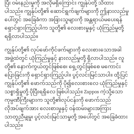
ပြီး ဝမ်းနည်းမှုကို အလိုမရှိကြောင်း ကျွန်ုပ်တို့ သိထား
ပါသည်။ ကျွန်ုပ်တို့၏ ဆောင်ရွက်ချက်များကို ဤနားလည်မှု
ပေါ်တွင် အခြေခံကာ အခြားသူများကို အန္တရာယ်မပေးရန်
ရှောင်ရှားကြည့်ပါက သူတို့၏ လေးစားမှုနှင့် ယုံကြည်မှုတို့
ရရှိလာပါသည်။
ကျွန်ုပ်တို့၏ လုပ်ဖော်ကိုင်ဖက်များကို လေးစားသောအခါ
အဖွဲ့ထဲတွင် ယုံကြည်မှုနှင့် နားလည်မှုတို့ ရှိလာပါသည်။ လူ
တို့၏ နောက်ကွယ်တွင်ဖြစ်စေ၊ ရှေ့တွင်ဖြစ်စေ မကောင်း
ပြောခြင်းကို ရှောင်ရှားကြည့်ပါ။ ပွင့်လင်းမြင်သာပါ။ ထို့ပြင်
ကျွန်ုပ်တို့၏ ဖောက်သည်ကို ပို၍လေးစားလေ ယုံကြည်မှုနှင့်
သစ္စာရှိမှုတို့ ပိုပြီးရရှိလေ ဖြစ်ပါသည်။ Zappos ကဲ့သို့သော
ကုမ္ပဏီကြီးများက သူတို့၏လုပ်ငန်းကို ဖောက်သည်
လိုအပ်ချက်အား လေးစားမှုနှင့် ဝန်ထမ်းများအကြား
သာတူညီမျှမှု၊ ပွင့်လင်းမြင်သာမှုတို့ အပေါ်တွင် အခြေခံထား
ပါသည်။