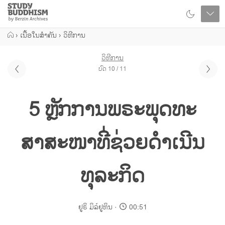
Close
Study
Buddhism
Home
›
ເນື້ອໃນສຳຄັນ
›
ວິທີການ
ວິທີການ
ບົດ 10 / 11
5 ຫຼັກການພຣະພຸດທະ
ສາສະໜາທີ່ຊ່ວຍດຳເນີນ
ທຸລະກິດ
ຢູຣິ ມິລ໌ຢູທິນ
00:51