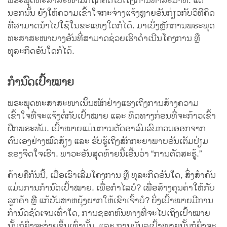
ພຣະພຸດທະສາສະໜາມັກຖືກຄິດໄປເຖິງການທຳສະມາທິ. ແຕ່
ນອກນັ້ນ ຍັງໃຫ້ຄວາມເຂົ້າໃຈກະຈ່າງແຈ້ງຫຼາຍອັນກ່ຽວກັບວິທີຄິດ
ທີ່ສາມາດນຳໄປໃຊ້ໃນຂະແໜງໃດກໍໄດ້. ມາເບິ່ງຫຼັກການພຣະພຸດ
ທະສາສະໜາບາງອັນທີ່ສາມາດຊ່ວຍເຮົາດຳເນີນໂຄງການ ຫຼື
ທຸລະກິດອັນໃດກໍໄດ້.
ກຳນົດເປົ້າໝາຍ
ພຣະພຸດທະສາສະໜາເນັ້ນໜັກຢ່າງແຮງເຖິງການສ້າງຄວາມ
ເຂົ້າໃຈທີ່ຈະແຈ້ງຕໍ່ກັບເປົ້າໝາຍ ແລະ ທິດທາງກ່ອນທີ່ຈະກ້າວເຂົ້າ
ຝຶກພຣະທັມ. ເປົ້າໝາຍແມ່ນການຕັດອາລົມລົບກວນອອກຈາກ
ຕົນເອງຢ່າງໝົດສ້ຽງ ແລະ ຮັບຮູ້ເຖິງສັກກະຍາພາບອັນເຕັມປ່ຽມ
ຂອງຈິດໃຈເຮົາ. ພາວະອັນສຸດທ້າຍນີ້ເອີ້ນວ່າ “ການຕັດສະຮູ້.”
ຄ້າຍຄືກັນນີ້, ເມື່ອເຮົາເລີ່ມໂຄງການ ຫຼື ທຸລະກິດອັນໃດ, ສິ່ງສຳຄັນ
ແມ່ນການກຳນົດເປົ້າໝາຍ. ເພື່ອກຳໄລບໍ? ເພື່ອສ້າງຄຸນຄ່າໃຫ້ກັບ
ລູກຄ້າ ຫຼື ແກ້ບັນຫາຫຍຸ້ງຍາກໃຫ້ເຂົາເຈົ້າບໍ? ຍິ່ງເປົ້າໝາຍມີການ
ກຳນົດຊັດເຈນເທົ່າໃດ, ການຊອກຫົນທາງທີ່ຈະໄປເຖິງເປົ້າໝາຍ
ນັ້ນກໍຍິ່ງຈະງ່າຍຂຶ້ນເທົ່ານັ້ນ, ແລະ ການບັນລຸເປົ້າໝາຍນັ້ນກໍຍິ່ງຈະ