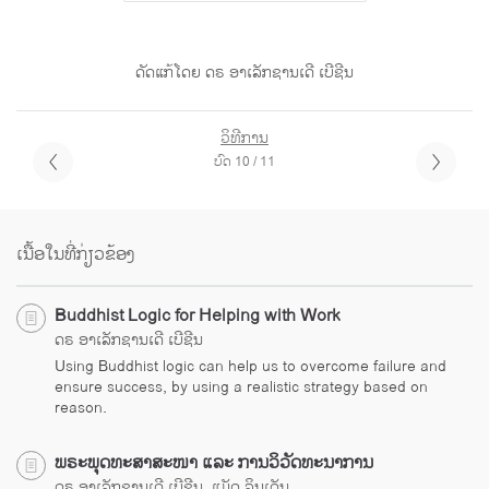
ດັດແກ້ໂດຍ ດຣ ອາເລັກຊານເດີ ເບີຊີນ
ວິທີການ
ບົດ 10 / 11
ເນື້ອໃນທີ່ກ່ຽວຂ້ອງ
Buddhist Logic for Helping with Work
ດຣ ອາເລັກຊານເດີ ເບີຊີນ
Using Buddhist logic can help us to overcome failure and
ensure success, by using a realistic strategy based on
reason.
ພຣະພຸດທະສາສະໜາ ແລະ ການວິວັດທະນາການ
ດຣ ອາເລັກຊານເດີ ເບີຊີນ, ແມັດ ລິນເດັນ