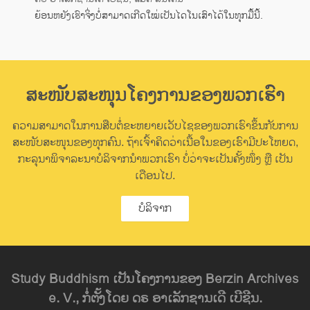
ຍ້ອນຫຍັງເຮົາຈິ່ງບໍ່ສາມາດເກີດໃໝ່ເປັນໄດໂນເສົາໄດ້ໃນທຸກມື້ນີ້.
ສະໜັບສະໜຸນໂຄງການຂອງພວກເຮົາ
ຄວາມສາມາດໃນການສືບຕໍ່ຂະຫຍາຍເວັບໄຊຂອງພວກເຮົາຂຶ້ນກັບການ
ສະໜັບສະໜຸນຂອງທຸກຄົນ. ຖ້າເຈົ້າຄິດວ່າເນື້ອໃນຂອງເຮົາມີປະໂຫຍດ,
ກະລຸນາພິຈາລະນາບໍລິຈາກນຳພວກເຮົາ ບໍ່ວ່າຈະເປັນຄັ້ງໜຶ່ງ ຫຼື ເປັນ
ເດືອນໄປ.
ບໍລິຈາກ
Study Buddhism ເປັນໂຄງການຂອງ Berzin Archives
e. V., ກໍ່ຕັ້ງໂດຍ ດຣ ອາເລັກຊານເດີ ເບີຊີນ.