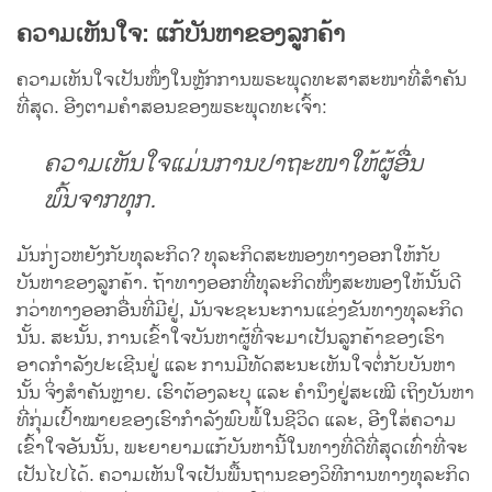
ຄວາມເຫັນໃຈ: ແກ້ບັນຫາຂອງລູກຄ້າ
ຄວາມເຫັນໃຈເປັນໜຶ່ງໃນຫຼັກການພຣະພຸດທະສາສະໜາທີ່ສຳຄັນ
ທີ່ສຸດ. ອີງຕາມຄຳສອນຂອງພຣະພຸດທະເຈົ້າ:
ຄວາມເຫັນໃຈແມ່ນການປາຖະໜາໃຫ້ຜູ້ອື່ນ
ພົ້ນຈາກທຸກ.
ມັນກ່ຽວຫຍັງກັບທຸລະກິດ? ທຸລະກິດສະໜອງທາງອອກໃຫ້ກັບ
ບັນຫາຂອງລູກຄ້າ. ຖ້າທາງອອກທີ່ທຸລະກິດໜຶ່ງສະໜອງໃຫ້ນັ້ນດີ
ກວ່າທາງອອກອື່ນທີ່ມີຢູ່, ມັນຈະຊະນະການແຂ່ງຂັນທາງທຸລະກິດ
ນັ້ນ. ສະນັ້ນ, ການເຂົ້າໃຈບັນຫາຜູ້ທີ່ຈະມາເປັນລູກຄ້າຂອງເຮົາ
ອາດກຳລັງປະເຊີນຢູ່ ແລະ ການມີທັດສະນະເຫັນໃຈຕໍ່ກັບບັນຫາ
ນັ້ນ ຈິ່ງສຳຄັນຫຼາຍ. ເຮົາຕ້ອງລະບຸ ແລະ ຄຳນຶງຢູ່ສະເໝີ ເຖິງບັນຫາ
ທີ່ກຸ່ມເປົ້າໝາຍຂອງເຮົາກຳລັງພົບພໍ້ໃນຊີວິດ ແລະ, ອີງໃສ່ຄວາມ
ເຂົ້າໃຈອັນນັ້ນ, ພະຍາຍາມແກ້ບັນຫານີ້ໃນທາງທີ່ດີທີ່ສຸດເທົ່າທີ່ຈະ
ເປັນໄປໄດ້. ຄວາມເຫັນໃຈເປັນພື້ນຖານຂອງວິທີການທາງທຸລະກິດ