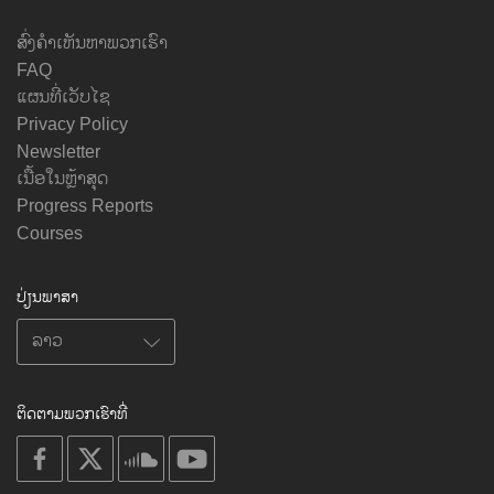
ສົ່ງຄຳເຫັນຫາພວກເຮົາ
FAQ
ແຜນທີ່ເວັບໄຊ
Privacy Policy
Newsletter
ເນື້ອໃນຫຼ້າສຸດ
Progress Reports
Courses
ປ່ຽນພາສາ
ຕິດຕາມພວກເຮົາທີ່
on
on
on
on
facebook
X
soundcloud
youtube