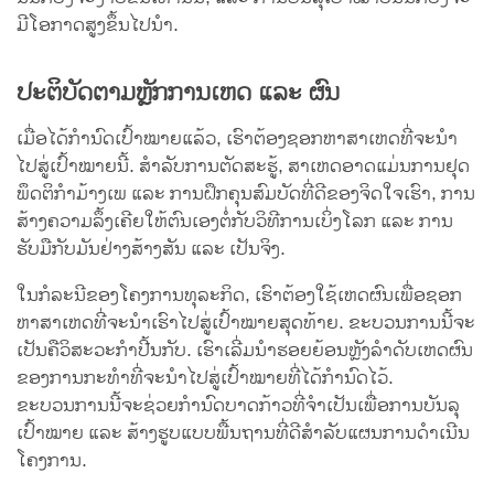
ມີໂອກາດສູງຂຶ້ນໄປນຳ.
ປະຕິບັດຕາມຫຼັກການເຫດ ແລະ ຜົນ
ເມື່ອໄດ້ກຳນົດເປົ້າໝາຍແລ້ວ, ເຮົາຕ້ອງຊອກຫາສາເຫດທີ່ຈະນຳ
ໄປສູ່ເປົ້າໝາຍນີ້. ສຳລັບການຕັດສະຮູ້, ສາເຫດອາດແມ່ນການຢຸດ
ພຶດຕິກຳມ້າງເພ ແລະ ການຝຶກຄຸນສົມບັດທີ່ດີຂອງຈິດໃຈເຮົາ, ການ
ສ້າງຄວາມລຶ້ງເຄີຍໃຫ້ຕົນເອງຕໍ່ກັບວິທີການເບິ່ງໂລກ ແລະ ການ
ຮັບມືກັບມັນຢ່າງສ້າງສັນ ແລະ ເປັນຈິງ.
ໃນກໍລະນີຂອງໂຄງການທຸລະກິດ, ເຮົາຕ້ອງໃຊ້ເຫດຜົນເພື່ອຊອກ
ຫາສາເຫດທີ່ຈະນຳເຮົາໄປສູ່ເປົ້າໝາຍສຸດທ້າຍ. ຂະບວນການນີ້ຈະ
ເປັນຄືວິສະວະກຳປີ້ນກັບ. ເຮົາເລີ່ມນຳຮອຍຍ້ອນຫຼັງລຳດັບເຫດຜົນ
ຂອງການກະທຳທີ່ຈະນຳໄປສູ່ເປົ້າໝາຍທີ່ໄດ້ກຳນົດໄວ້.
ຂະບວນການນີ້ຈະຊ່ວຍກຳນົດບາດກ້າວທີ່ຈຳເປັນເພື່ອການບັນລຸ
ເປົ້າໝາຍ ແລະ ສ້າງຮູບແບບພື້ນຖານທີ່ດີສຳລັບແຜນການດຳເນີນ
ໂຄງການ.