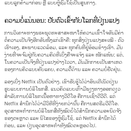
ແບບລູກຄ້າມາກ່ອນ ຫຼື ແບບຜູ້ຊົມໃຊ້ເປັນສູນກາງ.
ຄວາມບໍ່ແນ່ນອນ: ປັບຕົວເຂົ້າກັບໂລກທີ່ປ່ຽນແປງ
ການວິເຄາະທາງພຣະພຸດທະສາສະໜາໃຫ້ຄວາມເຂົ້າໃຈອັນມີຄ່າ
ຕໍ່ຄວາມເປັນຈິງອີກອັນໜຶ່ງແກ່ເຮົາຄື: ທຸກສິ່ງປ່ຽນແປງສະເໝີ - ຕົວ
ເຮົາເອງ, ສະພາບແວດລ້ອມ, ແລະ ທຸກຄົນທີ່ຢູ່ອ້ອມຂ້າງເຮົາ. ມັນ
ງ່າຍທີ່ຈະຈົມຢູ່ກັບຄວາມຄິດທີ່ເບິ່ງຄືຈະແຈ້ງ ແລະ ໜັກແໜ້ນ; ແຕ່,
ໃນຄວາມເປັນຈິງທີ່ປ່ຽນແປງຢ່າງໄວວາ, ມັນມັກກາຍເປັນສາເຫດ
ຂອງການຄິດແບບຄັບແຄບ, ຄວາມດື້ດ້ານ ແລະ ຄວາມບໍ່ຢືດຢຸ່ນ.
ລອງເບິ່ງ Netflix ເປັນຕົວຢ່າງ. ເຂົາຮັບຮູ້ໄດ້ວ່າອິນເຕີເນັດປ່ຽນ
ຮູບແບບການບໍລິໂພກສື່. ແນວຄິດແບບເກົ່າມີພຽງທາງອອກດຽວ
ສຳລັບການບໍລິໂພກເນື້ອຫາທາງວີດີໂອ ຄືການເຊົ່າດີວີດີ. ແຕ່
Netflix ສຳນຶກໄດ້ວ່າມີວິທີທີ່ງ່າຍກວ່ານັ້ນ ຄືການສຕຣີມວີດີໂອ.
ອຸດສາຫະກຳການບໍລິໂພກສື່ທັງໝົດບໍ່ໄດ້ສຳນຶກຄວາມອະນິດຈັງ
ຂອງຕະຫຼາດ ແລະ ນິໄສຂອງຜູ້ຊົມໃຊ້. ແຕ່ Netflix ສຳນຶກໄດ້
ກ່ອນ, ແລະ ປ່ຽນອຸດສາຫະກຳທັງໝົດຕະຫຼອດໄປ.