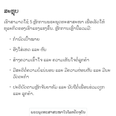
ສະຫຼຸບ
ເຮົາສາມາດໃຊ້ 5 ຫຼັກການພຣະພຸດທະສາສະໜາ ເພື່ອເຮັດໃຫ້
ທຸລະກິດຂອງເຮົາແຂງແຮງຂຶ້ນ. ຫຼັກການເຫຼົ່ານີ້ລວມມີ:
ກຳນົດເປົ້າໝາຍ
ອີງໃສ່ເຫດ ແລະ ຜົນ
ສ້າງຄວາມເຂົ້າໃຈ ແລະ ຄວາມເຫັນໃຈຕໍ່ລູກຄ້າ
ມີສະຕິຕໍ່ຄວາມບໍ່ແນ່ນອນ ແລະ ມີຄວາມຜ່ອນຜັນ ແລະ ມີນະ
ວັດຕະກຳ
ປະຕິບັດຕາມຫຼັກຈັນຍາທັມ ແລະ ນັບຖືຕໍ່ເພື່ອນຮ່ວມວຽກ
ແລະ ລູກຄ້າ.
ພຣະພຸດທະສາສະໜາໃນໂລກປັດຈຸບັນ