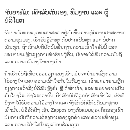
ຈັນຍາທັມ: ເຄົາລົບຕົນເອງ, ທີມງານ ແລະ ຜູ້
ບໍລິໂພກ
ຈັນຍາທັມພຣະພຸດທະສາສະໜາຢູ່ບົນພື້ນຖານຫຼັກການປາສະຈາກ
ຄວາມຮຸນແຮງ. ເຮົາຮັບຮູ້ວ່າທຸກຄົນຢາກເປັນສຸກ ແລະ ບໍ່ຢາກ
ເປັນທຸກ. ຖ້າເຮົາປະຕິບັດບົນພື້ນຖານຄວາມເຂົ້າໃຈອັນນີ້ ແລະ
ພະຍາຍາມຫຼີກລ່ຽງການທຳຮ້າຍຜູ້ອື່ນ, ເຮົາຈະໄດ້ຮັບຄວາມນັບຖື
ແລະ ຄວາມໄວ້ວາງໃຈຂອງເຂົາ.
ຖ້າເຮົານັບຖືເພື່ອນຮ່ວມວຽກຂອງເຮົາ, ມັນຈະນຳມາເຊິ່ງຄວາມ
ໄວ້ວາງໃຈ ແລະ ຄວາມເຂົ້າໃຈກັນໃນທີມງານ. ເຮົາພະຍາຍາມຫຼີກ
ລ່ຽງການເວົ້າສິ່ງບໍ່ດີລັບຫຼັງຄົນ ຫຼື ຕໍ່ໜ້າເຂົາ, ແລະ ພະຍາຍາມເປັນ
ຄົນໂປ່ງໃສ. ຍິ່ງໄປກວ່ານັ້ນ, ຍິ່ງເຮົານັບຖືລູກຄ້າເຮົາເທົ່າໃດ, ເຮົາກໍ
ຍິ່ງຈະໄດ້ຮັບຄວາມໄວ້ວາງໃຈ ແລະ ຈົງຮັກພັກດີກັບຄືນມາຫຼາຍ
ເທົ່ານັ້ນ. ບໍລິສັດດີໆ ເຊັ່ນ Zappos ວາງຕົວແບບທຸລະກິດຂອງເຂົາ
ບົນການນັບຖືຄວາມຕ້ອງການຂອງລູກຄ້າ ແລະ ຄວາມເທົ່າທຽມ
ແລະ ຄວາມໂປ່ງໃສໃນໝູ່ເພື່ອນຮ່ວມວຽກ.