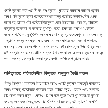
একটি ব্যবসার সঙ্গে এর কী সম্পর্ক? ব্যবসা গ্রাহকের সমস্যার সমাধান প্রদান
করে। যদি ব্যবসা দ্বারা প্রদত্ত সমাধান অন্য প্রচলিত সমাধানগুলির থেকে
ভালো হয়, তাহলে এটা প্রতিযোগিতামূলক দৌড় জিতে যায়। অতএব, আমাদের
সাম্ভাব্য গ্রাহকরা যে সমস্যার মুখোমুখি হতে পারেন তা বোঝা এবং তাদের
সমস্যার প্রতি সহানুভূতিশীল মনোভাব রাখা অত্যন্ত গুরুত্বপূর্ণ। আমাদের কিছু
বাস্তবিক সমস্যা শনাক্ত করতে হবে এবং মনে রাখতে হবে যেগুলো আমাদের
লক্ষ্য গ্রাহকেরা তাদের জীবনে দেখেন।এবং সেই বোধগম্যের উপর ভিত্তি করে
এই সমস্যার সমাধানের চেষ্টা সর্বোত্তম উপায় দ্বারা করতে হবে। ব্যবসার ক্ষেত্রে,
করুণা হল গ্রাহক-প্রথম অথবা ব্যবহারকারী-কেন্দ্রিক পদ্ধতির আধার।
অনিত্যতা: পরিবর্তনশীল বিশ্বকে অনুকুল তৈরী করুন
বৌদ্ধ বিশ্লেষণ আমাদের নিয়ে আসে আরও একটি মূল্যবান অন্তর্দৃষ্টি বাস্তবের
দিকেঃ সবকিছু প্রতিনিয়ত পরিবর্তন হচ্ছে- আমরা স্বয়ং, পরিবেশ এবং আমাদের
চারিপাশের সকল মানুষ। কোনও ধারণার সঙ্গে জুড়ে যাওয়া খুব সহজ, যা সুস্পষ্ট
এবং দৃঢ় মনে হয়; কিন্তু দ্রুত পরিবর্তনশীল বাস্তবতায়, এটা প্রায়শই সংকীর্ণ
মনের বিচারধারা, অনমনীয়তা এবং জেদীতার কারণ হয়ে দাড়ায়।