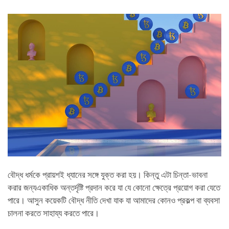
facebook
বৌদ্ধ ধর্মকে প্রায়শই ধ্যানের সঙ্গে যুক্ত করা হয়। কিন্তু এটা চিন্তা-ভাবনা
করার জন্যএকাধিক অন্তর্দৃষ্টি প্রদান করে যা যে কোনো ক্ষেত্রে প্রয়োগ করা যেতে
পারে। আসুন কয়েকটি বৌদ্ধ নীতি দেখা যাক যা আমাদের কোনও প্রকল্প বা ব্যবসা
চালনা করতে সাহায্য করতে পারে।