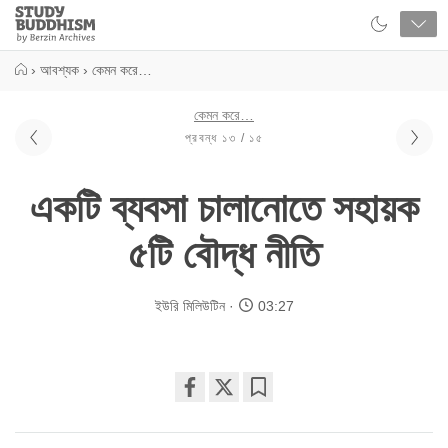
Close
Study
Buddhism
Home
›
আবশ্যক
›
কেমন করে…
কেমন করে…
প্রবন্ধ ১৩ / ১৫
একটি ব্যবসা চালানোতে সহায়ক
৫টি বৌদ্ধ নীতি
ইউরি মিলিউটিন
03:27
Share
Bookmark
on