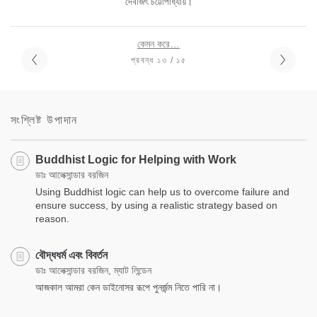
দেবজিৎ চট্টোপাধ্যায়।
কেমন করে…
প্রবন্ধ ১৩ / ১৫
সংশ্লিষ্ট উপাদান
Buddhist Logic for Helping with Work
ডাঃ আলেক্সান্ডার বরজিন
Using Buddhist logic can help us to overcome failure and
ensure success, by using a realistic strategy based on
reason.
বৌদ্ধধর্ম এবং বিবর্তন
ডাঃ আলেক্সান্ডার বরজিন, ম্যাট লিন্ডেন
আজকাল আমরা কেন ডাইনোসর রূপে পুনর্জন্ম নিতে পারি না।