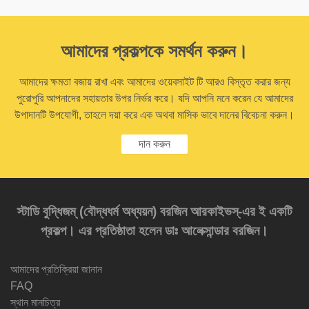
আমাদের প্রকল্পকে সমর্থন করুন।
আমাদের ক্ষমতা বজায় রাখা এবং আমাদের ওয়েবসাইট টি আরও বিস্তৃত করার জন্য
পুরোপুরি আপনাদের সহায়তার উপর নির্ভর করে। যদি আপনি মনে করেন যে আমাদের
উপাদানটি উপযোগী, তাহলে দয়া করে এক অথবা মাসিক ভাবে দানের বিবেচনা করুন।
দান করুন
স্টাডি বুদ্ধিজম্‌ (বৌদ্ধধর্ম অধ্যয়ন) বরজিন আরকাইভস্‌-এর ই একটি
প্রকল্প। এর প্রতিষ্ঠাতা হলেন ডাঃ আলেক্সান্ডার বরজিন।
আমাদের প্রতিক্রিয়া জানান
FAQ
স্থান মানচিত্র