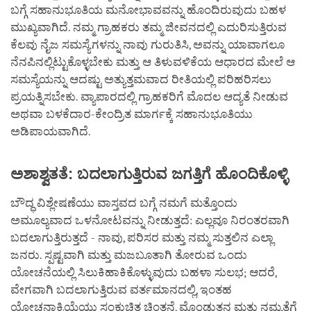
ಬಗ್ಗೆ ಸಹಾನುಭೂತಿಯ ಮನೋಭಾವವನ್ನು ಹೊಂದಿರುವುದು ಬಹಳ
ಮುಖ್ಯವಾಗಿದೆ. ನಮ್ಮ ಗ್ರಾಹಕರು ತಮ್ಮ ಜೀವನದಲ್ಲಿ ಎದುರಿಸುತ್ತಿರುವ
ಕೆಲವು ನೈಜ ಸಮಸ್ಯೆಗಳನ್ನು ನಾವು ಗುರುತಿಸಿ, ಅವನ್ನು ಯಾವಾಗಲೂ
ನೆನಪಿನಲ್ಲಿಟ್ಟುಕೊಳ್ಳಬೇಕು ಮತ್ತು ಆ ತಿಳುವಳಿಕೆಯ ಆಧಾರದ ಮೇಲೆ ಆ
ಸಮಸ್ಯೆಯನ್ನು ಆದಷ್ಟು ಅತ್ಯುತ್ತಮವಾದ ರೀತಿಯಲ್ಲಿ ಪರಿಹರಿಸಲು
ಪ್ರಯತ್ನಿಸಬೇಕು. ವ್ಯಾಪಾರದಲ್ಲಿ ಗ್ರಾಹಕರಿಗೆ ಮೊದಲ ಆದ್ಯತೆ ನೀಡುವ
ಅಥವಾ ಬಳಕೆದಾರ-ಕೇಂದ್ರಿತ ಮಾರ್ಗಕ್ಕೆ ಸಹಾನುಭೂತಿಯು
ಅಡಿಪಾಯವಾಗಿದೆ.
ಅಶಾಶ್ವತತೆ
:
ಬದಲಾಗುತ್ತಿರುವ
ಜಗತ್ತಿಗೆ
ಹೊಂದಿಕೊಳ್ಳಿ
ಬೌದ್ಧ ವಿಶ್ಲೇಷಣೆಯು ವಾಸ್ತವದ ಬಗ್ಗೆ ನಮಗೆ ಮತ್ತೊಂದು
ಅಮೂಲ್ಯವಾದ ಒಳನೋಟವನ್ನು ನೀಡುತ್ತದೆ: ಎಲ್ಲವೂ ನಿರಂತರವಾಗಿ
ಬದಲಾಗುತ್ತಿರುತ್ತದೆ - ನಾವು, ಪರಿಸರ ಮತ್ತು ನಮ್ಮ ಸುತ್ತಲಿನ ಎಲ್ಲಾ
ಜನರು. ಸ್ಪಷ್ಟವಾಗಿ ಮತ್ತು ಮಜಬೂತಾಗಿ ತೋರುವ ಒಂದು
ಯೋಚನೆಯಲ್ಲಿ ಸಿಲುಕಿಹಾಕಿಕೊಳ್ಳುವುದು ಬಹಳಾ ಸುಲಭ; ಆದರೆ,
ವೇಗವಾಗಿ ಬದಲಾಗುತ್ತಿರುವ ವರ್ತಮಾನದಲ್ಲಿ, ಇಂತಹ
ಯೋಚನಾಕ್ರಿಯೆಯು ಸಂಕುಚಿತ ಚಿಂತನೆ, ಮೊಂಡುತನ ಮತ್ತು ನಮ್ಯತೆಗೆ