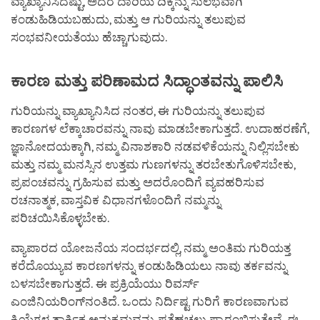
ವ್ಯಾಖ್ಯಾನಿಸಿದಷ್ಟು, ಅದರ ದಾರಿಯ ದಿಕ್ಕನ್ನು ಸುಲಭವಾಗಿ
ಕಂಡುಹಿಡಿಯಬಹುದು, ಮತ್ತು ಆ ಗುರಿಯನ್ನು ತಲುಪುವ
ಸಂಭವನೀಯತೆಯು ಹೆಚ್ಚಾಗುವುದು.
ಕಾರಣ
ಮತ್ತು
ಪರಿಣಾಮದ
ಸಿದ್ಧಾಂತವನ್ನು
ಪಾಲಿಸಿ
ಗುರಿಯನ್ನು ವ್ಯಾಖ್ಯಾನಿಸಿದ ನಂತರ, ಈ ಗುರಿಯನ್ನು ತಲುಪುವ
ಕಾರಣಗಳ ಲೆಕ್ಕಾಚಾರವನ್ನು ನಾವು ಮಾಡಬೇಕಾಗುತ್ತದೆ. ಉದಾಹರಣೆಗೆ,
ಜ್ಞಾನೋದಯಕ್ಕಾಗಿ, ನಮ್ಮ ವಿನಾಶಕಾರಿ ನಡವಳಿಕೆಯನ್ನು ನಿಲ್ಲಿಸಬೇಕು
ಮತ್ತು ನಮ್ಮ ಮನಸ್ಸಿನ ಉತ್ತಮ ಗುಣಗಳನ್ನು ತರಬೇತುಗೊಳಿಸಬೇಕು,
ಪ್ರಪಂಚವನ್ನು ಗ್ರಹಿಸುವ ಮತ್ತು ಅದರೊಂದಿಗೆ ವ್ಯವಹರಿಸುವ
ರಚನಾತ್ಮಕ, ವಾಸ್ತವಿಕ ವಿಧಾನಗಳೊಂದಿಗೆ ನಮ್ಮನ್ನು
ಪರಿಚಯಿಸಿಕೊಳ್ಳಬೇಕು.
ವ್ಯಾಪಾರದ ಯೋಜನೆಯ ಸಂದರ್ಭದಲ್ಲಿ, ನಮ್ಮ ಅಂತಿಮ ಗುರಿಯತ್ತ
ಕರೆದೊಯ್ಯುವ ಕಾರಣಗಳನ್ನು ಕಂಡುಹಿಡಿಯಲು ನಾವು ತರ್ಕವನ್ನು
ಬಳಸಬೇಕಾಗುತ್ತದೆ. ಈ ಪ್ರಕ್ರಿಯೆಯು ರಿವರ್ಸ್
ಎಂಜಿನಿಯರಿಂಗ್‌ನಂತಿದೆ. ಒಂದು ನಿರ್ದಿಷ್ಟ ಗುರಿಗೆ ಕಾರಣವಾಗುವ
ಕ್ರಿಯೆಗಳ ತಾರ್ಕಿಕ ಅನುಕ್ರಮವನ್ನು ಪತ್ತೆಹಚ್ಚಲು ಪ್ರಾರಂಭಿಸುತ್ತೇವೆ. ಈ