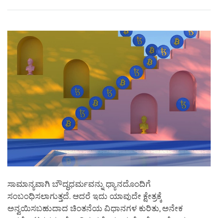
Share
Bookmark
on
facebook
ಸಾಮಾನ್ಯವಾಗಿ ಬೌದ್ಧಧರ್ಮವನ್ನು ಧ್ಯಾನದೊಂದಿಗೆ
ಸಂಬಂಧಿಸಲಾಗುತ್ತದೆ. ಆದರೆ ಇದು ಯಾವುದೇ ಕ್ಷೇತ್ರಕ್ಕೆ
ಅನ್ವಯಿಸಬಹುದಾದ ಚಿಂತನೆಯ ವಿಧಾನಗಳ ಕುರಿತು, ಅನೇಕ