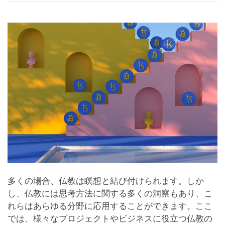
on
facebook
多くの場合、仏教は瞑想と結び付けられます。しか
し、仏教には思考方法に関する多くの洞察もあり、こ
れらはあらゆる分野に応用することができます。ここ
では、様々なプロジェクトやビジネスに役立つ仏教の