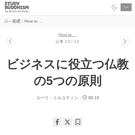
Close
Study
Buddhism
Home
›
基礎
›
How to ...
How to ...
記事 13 / 15
ビジネスに役立つ仏教
の5つの原則
ユーリ・ミルユティン
00:10
Share
Bookmark