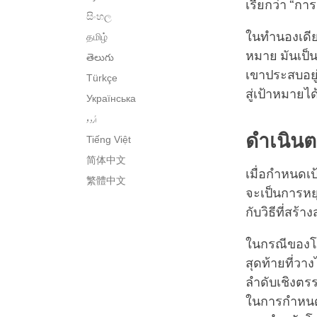
เรียกว่า “การต
සිංහල
ในทำนองเดียว
தமிழ்
หมาย มันเป็น
తెలుగు
เขาประสบอยู่
Türkçe
สู่เป้าหมายได
Українська
اُردو
ดำเนิน
Tiếng Việt
简体中文
เมื่อกำหนดเป้
繁體中文
จะเป็นการหย
กับวิธีที่สร
ในกรณีของโค
สุดท้ายที่วา
ลำดับเชิงตร
ในการกำหนดขั