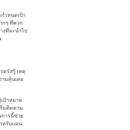
ารกำหนดเป้า
ากๆ ที่พวก
ทางที่จะนำไป
น
ตรัสรู้ เหตุ
วามคุ้นเคย
่เป้าหมาย
ริ่มติดตาม
การนี้ช่วย
ีสำหรับแผน