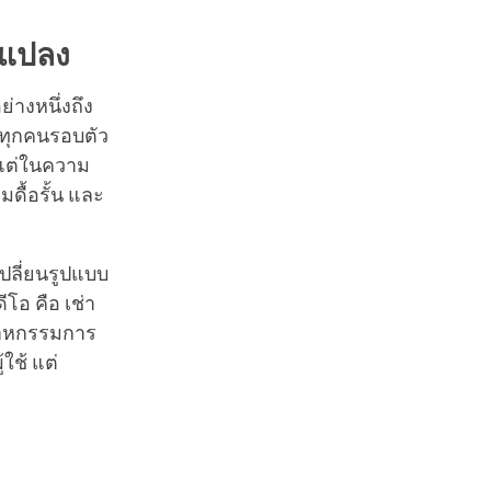
นแปลง
่างหนึ่งถึง
ะทุกคนรอบตัว
ง แต่ในความ
ดื้อรั้น และ
เปลี่ยนรูปแบบ
โอ คือ เช่า
ุตสาหกรรมการ
ใช้ แต่
ล