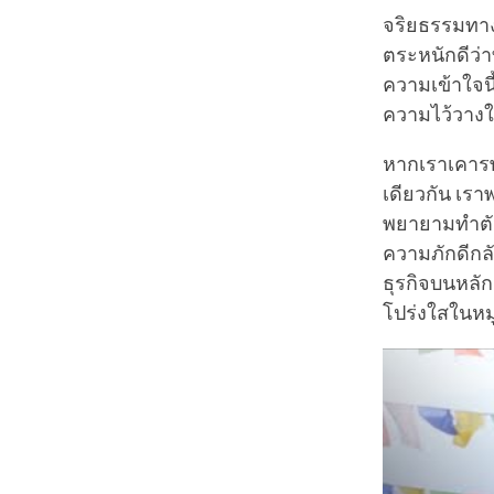
จริยธรรมทาง
ตระหนักดีว่
ความเข้าใจน
ความไว้วาง
หากเราเคารพ
เดียวกัน เรา
พยายามทำตัวโ
ความภักดีกลั
ธุรกิจบนหล
โปร่งใสในหม