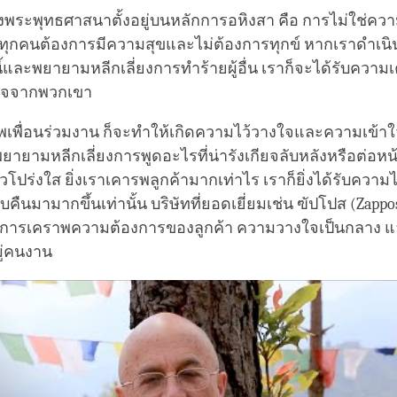
พระพุทธศาสนาตั้งอยู่บนหลักการอหิงสา คือ การไม่ใช่ควา
าทุกคนต้องการมีความสุขและไม่ต้องการทุกข์ หากเราดำเ
ี้และพยายามหลีกเลี่ยงการทำร้ายผู้อื่น เราก็จะได้รับควา
ใจจากพวกเขา
เพื่อนร่วมงาน ก็จะทำให้เกิดความไว้วางใจและความเข้า
พยายามหลีกเลี่ยงการพูดอะไรที่น่ารังเกียจลับหลังหรือต่อหน
ปร่งใส ยิ่งเราเคารพลูกค้ามากเท่าไร เราก็ยิ่งได้รับควา
บคืนมามากขึ้นเท่านั้น บริษัทที่ยอดเยี่ยมเช่น ฃัปโปส (Zapp
ักการเคราพความต้องการของลูกค้า ความวางใจเป็นกลาง 
ู่คนงาน