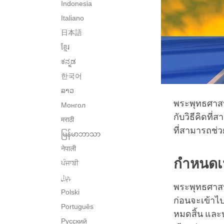
Indonesia
Italiano
日本語
ខ្មែរ
ಕನ್ನಡ
한국어
ລາວ
พระพุทธศาสน
Монгол
กับวิธีคิดท
मराठी
ที่สามารถช่ว
မြန်မာဘာသာ
नेपाली
กำหนดเ
ਪੰਜਾਬੀ
پنجابی
พระพุทธศาสน
Polski
ก่อนจะเข้าไ
Português
หมดสิ้น และ
Русский