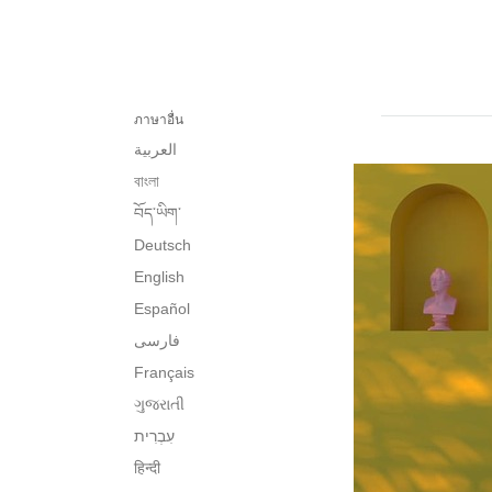
ภาษาอื่น
العربية
বাংলা
བོད་ཡིག་
Deutsch
English
Español
فارسی
Français
ગુજરાતી
हिन्दी