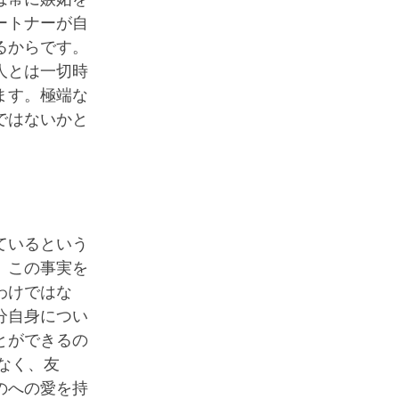
ートナーが自
るからです。
人とは一切時
ます。極端な
ではないかと
ているという
。この事実を
わけではな
分自身につい
とができるの
なく、友
のへの愛を持