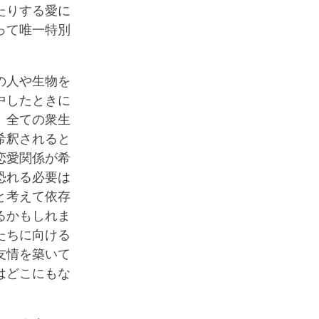
たりする愛に
って唯一特別
の人や生物を
中したときに
、全ての衆生
希釈されると
恋愛関係が希
恐れる必要は
と考えて依存
るかもしれま
たちに向ける
友情を築いて
はどこにもな