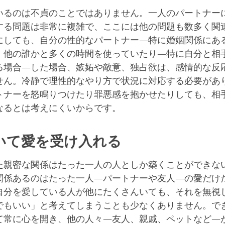
いるのは不貞のことではありません。一人のパートナー
する問題は非常に複雑で、ここには他の問題も数多く関
にしても、自分の性的なパートナー―特に婚姻関係にあ
、他の誰かと多くの時間を使っていたり―特に自分と相
る場合―した場合、嫉妬や敵意、独占欲は、感情的な反
せん。冷静で理性的なやり方で状況に対応する必要があ
トナーを怒鳴りつけたり罪悪感を抱かせたりしても、相
なるとは考えにくいからです。
いて愛を受け入れる
た親密な関係はたった一人の人としか築くことができな
関係あるのはたった一人―パートナーや友人―の愛だけ
自分を愛している人が他にたくさんいても、それを無視
でもいい」と考えてしまうことも少なくありません。で
て常に心を開き、他の人々―友人、親戚、ペットなど―