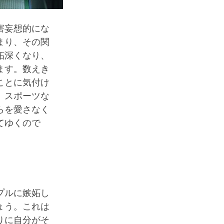
害妄想的にな
まり、その関
妬深くなり、
ます。数えき
ことに気付け
、スポーツな
らを愛さなく
てゆくので
プルに嫉妬し
ょう。これは
りに自分がそ