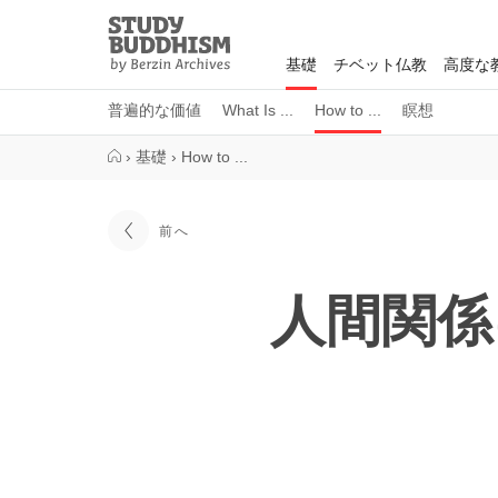
Close
Study
Buddhism
基礎
チベット仏教
高度な
Home
普遍的な価値
What Is ...
How to ...
瞑想
›
基礎
›
How to ...
前へ
人間関係