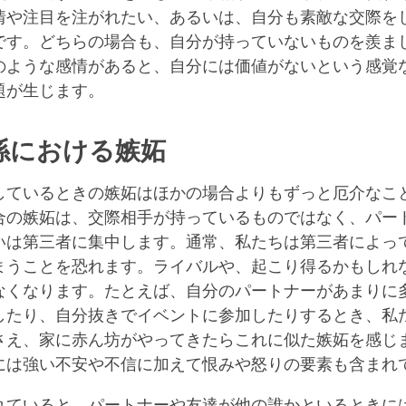
情や注目を注がれたい、あるいは、自分も素敵な交際を
です。どちらの場合も、自分が持っていないものを羨ま
のような感情があると、自分には価値がないという感覚
題が生じます。
係における嫉妬
しているときの嫉妬はほかの場合よりもずっと厄介なこ
合の嫉妬は、交際相手が持っているものではなく、パー
いは第三者に集中します。通常、私たちは第三者によっ
まうことを恐れます。ライバルや、起こり得るかもしれ
なくなります。たとえば、自分のパートナーがあまりに
したり、自分抜きでイベントに参加したりするとき、私
さえ、家に赤ん坊がやってきたらこれに似た嫉妬を感じ
には強い不安や不信に加えて恨みや怒りの要素も含まれ
れていると、パートナーや友達が他の誰かといるときに