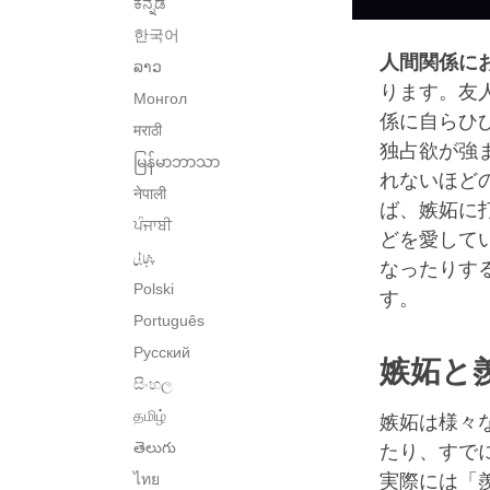
ಕನ್ನಡ
한국어
人間関係に
ລາວ
ります。友
Монгол
係に自らひ
मराठी
独占欲が強
မြန်မာဘာသာ
れないほど
नेपाली
ば、嫉妬に
ਪੰਜਾਬੀ
どを愛して
پنجابی
なったりす
Polski
す。
Português
Русский
嫉妬と
සිංහල
தமிழ்
嫉妬は様々
తెలుగు
たり、すで
ไทย
実際には「