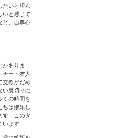
したいと望ん
しいと感じて
など、自尊心
とがありま
トナー・友人
て交際がだめ
ない裏切りに
多くの時間を
たちは嫉妬し
ます。このタ
ています。
は常に嫉妬を