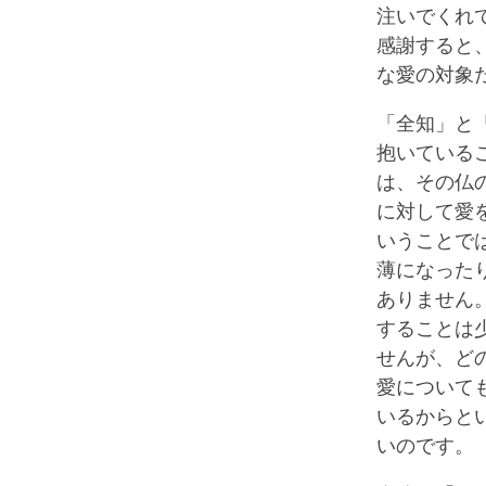
注いでくれ
感謝すると
な愛の対象
「全知」と
抱いている
は、その仏
に対して愛
いうことで
薄になった
ありません
することは
せんが、ど
愛について
いるからと
いのです。