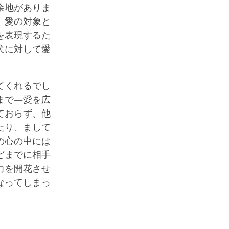
余地がありま
、愛の対象と
を表現するた
犬に対して愛
てくれるでし
まで―愛を広
ておらず、他
たり、まして
の心の中には
どまでに相手
力を開花させ
なってしまっ