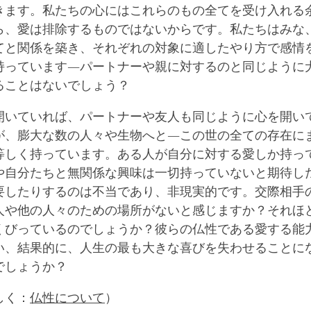
きます。私たちの心にはこれらのもの全てを受け入れる
ら、愛は排除するものではないからです。私たちはみな
てと関係を築き、それぞれの対象に適したやり方で感情
持っています―パートナーや親に対するのと同じように
ることはないでしょう？
開いていれば、パートナーや友人も同じように心を開い
が、膨大な数の人々や生物へと―この世の全ての存在に
等しく持っています。ある人が自分に対する愛しか持っ
や自分たちと無関係な興味は一切持っていないと期待し
要したりするのは不当であり、非現実的です。交際相手
人や他の人々のための場所がないと感じますか？それほ
くびっているのでしょうか？彼らの仏性である愛する能
い、結果的に、人生の最も大きな喜びを失わせることに
でしょうか？
しく：
仏性について
）