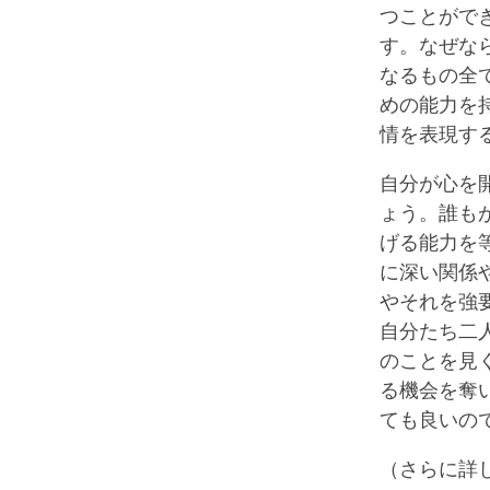
つことがで
す。なぜな
なるもの全
めの能力を
情を表現す
自分が心を
ょう。誰も
げる能力を
に深い関係
やそれを強
自分たち二
のことを見
る機会を奪
ても良いの
（さらに詳