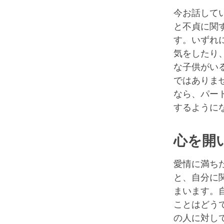
今お話して
と不貞に関
す。いずれ
気をしたり
な子供がい
ではありま
なら、パー
するように
心を開
愛情に満ち
と、自分に
まいます。
ことはどう
の人に対し