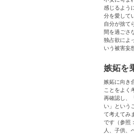
感じるよう
分を愛して
自分が捨て
間を過ごさ
独占欲によ
いう被害妄
嫉妬を
嫉妬に向き
ことをよく
再確認し、
い」という
て考えてみ
です（参照
人、子供、