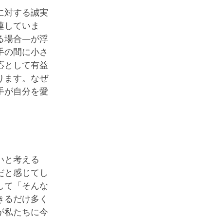
に対する誠実
連していま
る場合―が浮
手の間に小さ
応として有益
ります。なぜ
手が自分を愛
いと考える
だと感じてし
して「そんな
きるだけ多く
が私たちに今