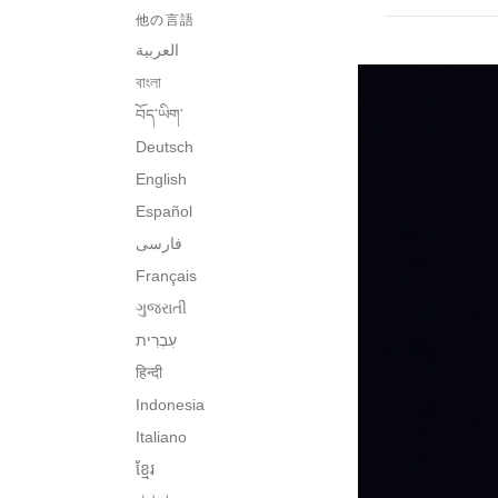
他の言語
العربية
বাংলা
བོད་ཡིག་
Deutsch
English
Español
فارسی
Français
ગુજરાતી
हिन्दी
Indonesia
Italiano
ខ្មែរ