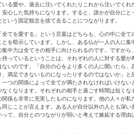
ている愛や、過去に注いでくれたりこれから注いでくれ
、安心した気持ちになります。すると、誰かが自分にと
だという固定観念を捨て去ることにつながります。
「全てを愛する」という言葉はどちらも、心の中に全て
ことを暗示しています。しかし、ある仏が一人の人に集
の集中力は全てその相手に向けられるのです。ですから
を持っているということは、それぞれの人に対する愛が
はないのです。「自分の心をより多くの人に開いたら、
り、満足できないものになったりするのではないか」と
。一つの関係によって全てが満たされなければいけない
少なくなります。それぞれの相手と過ごす時間は短くな
の関係も非常に充実したものになります。他の人々が私
も同じことが言えます。ある人が自分以外の人とも深い
いって、自分とのつながりが弱いと考えて嫉妬する理由