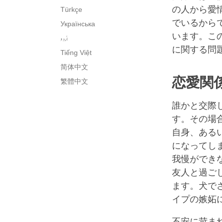
の人から愛
Türkçe
でいるから
Українська
います。こ
اُردو
に関する問
Tiếng Việt
简体中文
恋愛関
繁體中文
誰かと交際
す。その場
自身、ある
になってし
我慢ができ
友人と過ご
ます。犬で
イプの嫉妬
不安に苛ま